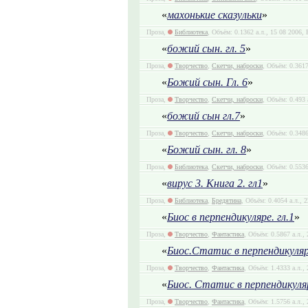
«
махонькие сказульки
»
Проза,
Библиотека
, Объём: 0.1362 а.л., 15 08 2006, 
«
божий сын. гл. 5
»
Проза,
Творчество
,
Скетчи, наброски
, Объём: 0.3617
«
Божий сын. Гл. 6
»
Проза,
Творчество
,
Скетчи, наброски
, Объём: 0.493 
«
божий сын гл.7
»
Проза,
Творчество
,
Скетчи, наброски
, Объём: 0.3486
«
Божий сын. гл. 8
»
Проза,
Библиотека
,
Скетчи, наброски
, Объём: 0.5536
«
вирус 3. Книга 2. гл1
»
Проза,
Библиотека
,
Бредятина
, Объём: 0.4054 а.л., 
«
Биос в перпендикуляре. гл.1
»
Проза,
Творчество
,
Фантастика
, Объём: 0.5867 а.л.,
«
Биос.Статис в перпендикуляре
Проза,
Творчество
,
Фантастика
, Объём: 1.4333 а.л.,
«
Биос. Статис в перпендикуляр
Проза,
Творчество
,
Фантастика
, Объём: 1.5756 а.л.,