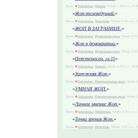
Проза,
Библиотека
,
Фэнтези
, Объём: 1.468 а.л., 25 
«
Жоп-телеведущий.
»
Проза,
Библиотека
,
Фельетоны
, Объём: 0.041 а.л., 
«
ЖОП В ЗАГРАНИЦЕ.
»
Проза,
Библиотека
,
Ироническая проза
, Объём: 0.015
«
Жоп в демократии.
»
Проза,
Библиотека
,
Ироническая проза
, Объём: 0.033
«
Перстеносец. гл.11
»
Проза,
Библиотека
,
Фэнтези
, Объём: 0.333 а.л., 08 
«
Замужняя Жоп.
»
Проза,
Библиотека
,
Юмористическая проза
, Объём: 0
«
УМНАЯ ЖОП.
»
Проза,
Библиотека
,
Юмористическая проза
, Объём: 
«
Личное мнение Жоп.
»
Проза,
Библиотека
,
Миниатюры
, Объём: 0.011 а.л.,
«
Точка зрения Жоп.
»
Проза,
Библиотека
,
Фельетоны
, Объём: 0.013 а.л., 