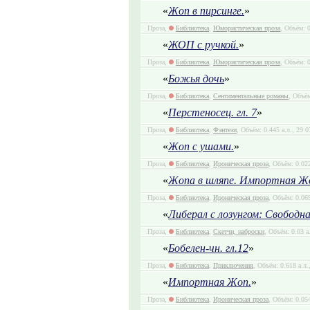
«
Жоп в пирсинге.
»
Проза,
Библиотека
,
Юмористическая проза
, Объём: 0
«
ЖОП с ручкой.
»
Проза,
Библиотека
,
Юмористическая проза
, Объём: 0
«
Божья дочь
»
Проза,
Библиотека
,
Сентиментальные романы
, Объём
«
Перстеносец. гл. 7
»
Проза,
Библиотека
,
Фэнтези
, Объём: 0.445 а.л., 29 
«
Жоп с ушами.
»
Проза,
Библиотека
,
Ироническая проза
, Объём: 0.02
«
Жопа в шляпе. Импортная Ж
Проза,
Библиотека
,
Ироническая проза
, Объём: 0.069
«
Либерал с лозунгом: Свободн
Проза,
Библиотека
,
Скетчи, наброски
, Объём: 0.03 а
«
Бобелен-чн. гл.12
»
Проза,
Библиотека
,
Приключения
, Объём: 0.618 а.л.
«
Импортная Жоп.
»
Проза,
Библиотека
,
Ироническая проза
, Объём: 0.05