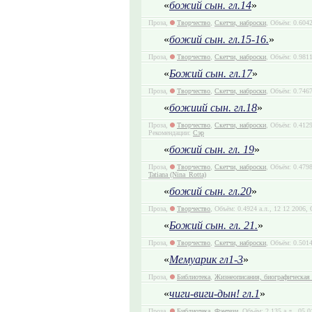
«
божий сын. гл.14
»
Проза,
Творчество
,
Скетчи, наброски
, Объём: 0.6042
«
божий сын. гл.15-16.
»
Проза,
Творчество
,
Скетчи, наброски
, Объём: 0.9811
«
Божий сын. гл.17
»
Проза,
Творчество
,
Скетчи, наброски
, Объём: 0.7467
«
божиий сын. гл.18
»
Проза,
Творчество
,
Скетчи, наброски
, Объём: 0.4129
Рекомендации:
Сэр
«
божий сын. гл. 19
»
Проза,
Творчество
,
Скетчи, наброски
, Объём: 0.4798
Tatiana (Nina_Rotta)
«
божий сын. гл.20
»
Проза,
Творчество
, Объём: 0.4924 а.л., 12 12 2006,
«
Божий сын. гл. 21.
»
Проза,
Творчество
,
Скетчи, наброски
, Объём: 0.5014
«
Мемуарик гл1-3
»
Проза,
Библиотека
,
Жизнеописания, биографическая 
«
чиги-виги-дын! гл.1
»
Проза,
Библиотека
,
Фэнтези
, Объём: 2.135 а.л., 05 