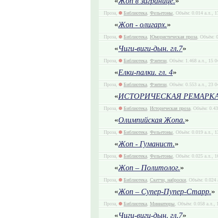
«
Жоп в загранице.
»
Проза,
Библиотека
,
Фельетоны
, Объём: 0.014 а.л., 
«
Жоп - олигарх.
»
Проза,
Библиотека
,
Юмористическая проза
, Объём: 0
«
Чиги-виги-дын. гл.7
»
Проза,
Библиотека
,
Фэнтези
, Объём: 1.468 а.л., 15 
«
Елки-палки. гл. 4
»
Проза,
Библиотека
,
Фэнтези
, Объём: 0.553 а.л., 23 
«
ИСТОРИЧЕСКАЯ РЕМАРКА. 
Проза,
Библиотека
,
Историческая проза
, Объём: 0.43
«
Олимпийская Жопа.
»
Проза,
Библиотека
,
Фельетоны
, Объём: 0.019 а.л., 
«
Жоп - Гуманист.
»
Проза,
Библиотека
,
Фельетоны
, Объём: 0.025 а.л., 
«
Жоп – Политолог.
»
Проза,
Библиотека
,
Скетчи, наброски
, Объём: 0.024 
«
Жоп – Супер-Пупер-Старр.
»
Проза,
Библиотека
,
Миниатюры
, Объём: 0.058 а.л.,
«
Чиги-виги-дын. гл.7
»