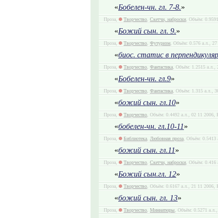
«
Бобелен-чн. гл. 7-8.
»
Проза,
Творчество
,
Скетчи, наброски
, Объём: 0.9591
«
Божий сын. гл. 9.
»
Проза,
Творчество
,
Футуризм
, Объём: 0.576 а.л., 2
«
биос. статис в перпендикуляре
Проза,
Творчество
,
Фантастика
, Объём: 1.2515 а.л.,
«
Бобелен-чн. гл.9
»
Проза,
Творчество
,
Фантастика
, Объём: 1.315 а.л., 
«
божий сын. гл.10
»
Проза,
Творчество
, Объём: 0.4492 а.л., 02 11 2006, 
«
бобелен-чн. гл.10-11
»
Проза,
Библиотека
,
Любовная проза
, Объём: 0.5413 
«
божий сын. гл.11
»
Проза,
Творчество
,
Скетчи, наброски
, Объём: 0.416 
«
Божий сын.гл. 12
»
Проза,
Творчество
, Объём: 0.6167 а.л., 21 11 2006, 
«
божий сын. гл. 13
»
Проза,
Творчество
,
Миниатюры
, Объём: 0.5271 а.л.