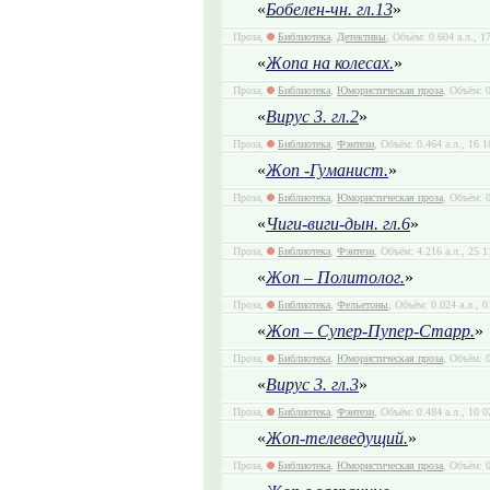
«
Бобелен-чн. гл.13
»
Проза,
Библиотека
,
Детективы
, Объём: 0.604 а.л., 1
«
Жопа на колесах.
»
Проза,
Библиотека
,
Юмористическая проза
, Объём: 0
«
Вирус 3. гл.2
»
Проза,
Библиотека
,
Фэнтези
, Объём: 0.464 а.л., 16 
«
Жоп -Гуманист.
»
Проза,
Библиотека
,
Юмористическая проза
, Объём: 0
«
Чиги-виги-дын. гл.6
»
Проза,
Библиотека
,
Фэнтези
, Объём: 4.216 а.л., 25 
«
Жоп – Политолог.
»
Проза,
Библиотека
,
Фельетоны
, Объём: 0.024 а.л., 
«
Жоп – Супер-Пупер-Старр.
»
Проза,
Библиотека
,
Юмористическая проза
, Объём: 0
«
Вирус 3. гл.3
»
Проза,
Библиотека
,
Фэнтези
, Объём: 0.484 а.л., 10 
«
Жоп-телеведущий.
»
Проза,
Библиотека
,
Юмористическая проза
, Объём: 0