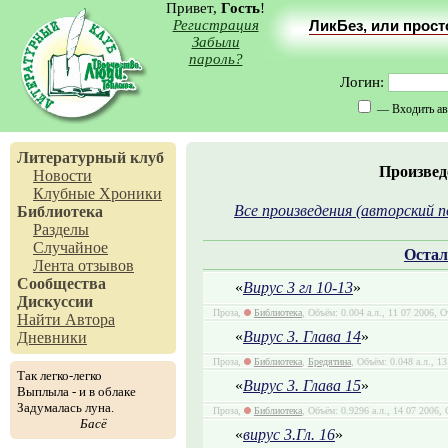
Привет,
Гость
!
Регистрация
ЛикБез, или прос
Забыли
пароль?
Логин:
— Входить ав
Литературный клуб
Произвед
Новости
Клубные Хроники
Все произведения (авторский п
Библиотека
Разделы
Случайное
Остал
Лента отзывов
Сообщества
«
Вирус 3 гл 10-13
»
Дискуссии
Проза,
Библиотека
, Объём: 0.004 а.л., 11 07 2006, 
Найти Автора
«
Вирус 3. Глава 14
»
Дневники
Проза,
Библиотека
,
Бредятина
, Объём: 0.048 а.л., 1
Так легко-легко
«
Вирус 3. Глава 15
»
Выплыла - и в облаке
Задумалась луна.
Проза,
Библиотека
, Объём: 0.9296 а.л., 14 07 2006,
Басё
«
вирус 3.Гл. 16
»