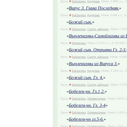
Проза,
Библиотека
,
Бредятина
, Объём: 0.9082 а.л., 
«
Вирус 3. Глава Последняя.
»
Проза,
Библиотека
,
Бредятина
, Объём: 0.009 а.л., 3
«
Божий сын.
»
Проза,
Библиотека
,
Скетчи, наброски
, Объём: 0.523
«
Вычленизмы-Самойлизмы из В
Проза,
Библиотека
, Объём: 0.2579 а.л., 01 08 2006,
«
Божий сын. Отрывки Гл. 2-3.
Проза,
Библиотека
,
Скетчи, наброски
, Объём: 0.6585
«
Вычленизмы из Вируса 3.
»
Проза,
Библиотека
,
Бредятина
, Объём: 0.3301 а.л., 
«
Божий сын. Гл. 4.
»
Проза,
Библиотека
,
Скетчи, наброски
, Объём: 0.5753
«
Бобелен-чн. Гл.1,2.
»
Проза,
Библиотека
,
Оптимистичное
, Объём: 0.8412 а
«
Бобелем-чн. Гл. 3-4
»
Проза,
Библиотека
,
Оптимистичное
, Объём: 0.5919 а
«
Бобелем-чн гл.5-6.
»
Проза,
Библиотека
,
Оптимистичное
, Объём: 0.8411 а