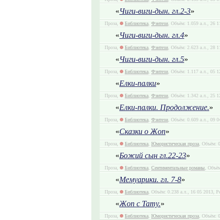
«
Чиги-виги-дын. гл.2-3
»
Проза,
Библиотека
,
Фэнтези
, Объём: 1.059 а.л., 26 
«
Чиги-виги-дын. гл.4
»
Проза,
Библиотека
,
Фэнтези
, Объём: 2.623 а.л., 28 
«
Чиги-виги-дын. гл.5
»
Проза,
Библиотека
,
Фэнтези
, Объём: 1.117 а.л., 05 
«
Елки-палки
»
Проза,
Библиотека
,
Фэнтези
, Объём: 1.342 а.л., 25 
«
Елки-палки. Продолжение.
»
Проза,
Библиотека
,
Фэнтези
, Объём: 0.609 а.л., 09 
«
Сказки о Жоп
»
Проза,
Библиотека
,
Юмористическая проза
, Объём: 0
«
Божий сын гл.22-23
»
Проза,
Библиотека
,
Сентиментальные романы
, Объём
«
Мемуарики. гл. 7-8
»
Проза,
Библиотека
, Объём: 0.238 а.л., 16 05 2013, Р
«
Жоп с Тату.
»
Проза,
Библиотека
,
Юмористическая проза
, Объём: 0