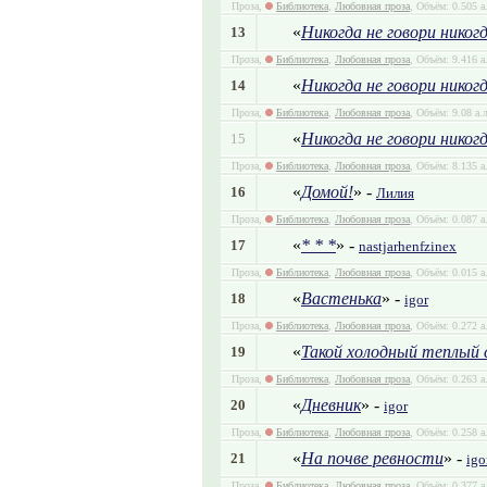
Проза,
Библиотека
,
Любовная проза
, Объём: 0.505 а
«
Никогда не говори никогд
13
Проза,
Библиотека
,
Любовная проза
, Объём: 9.416 а
«
Никогда не говори никог
14
Проза,
Библиотека
,
Любовная проза
, Объём: 9.08 а.
«
Никогда не говори никогд
15
Проза,
Библиотека
,
Любовная проза
, Объём: 8.135 а
«
Домой!
» -
16
Лилия
Проза,
Библиотека
,
Любовная проза
, Объём: 0.087 а
«
* * *
» -
17
nastjarhenfzinex
Проза,
Библиотека
,
Любовная проза
, Объём: 0.015 а
«
Вастенька
» -
18
igor
Проза,
Библиотека
,
Любовная проза
, Объём: 0.272 а
«
Такой холодный теплый 
19
Проза,
Библиотека
,
Любовная проза
, Объём: 0.263 а
«
Дневник
» -
20
igor
Проза,
Библиотека
,
Любовная проза
, Объём: 0.258 а
«
На почве ревности
» -
21
igo
Проза,
Библиотека
,
Любовная проза
, Объём: 0.377 а