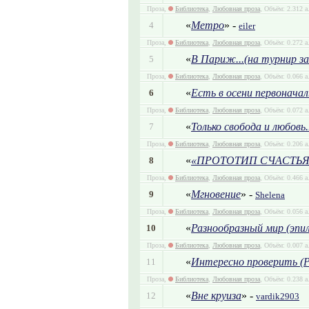
Проза,
Библиотека
,
Любовная проза
, Объём: 2.312 а
«
Метро
» -
4
eiler
Проза,
Библиотека
,
Любовная проза
, Объём: 0.272 а
«
В Париж...(на турнир за
5
Проза,
Библиотека
,
Любовная проза
, Объём: 0.066 а
«
Есть в осени первоначаль
6
Проза,
Библиотека
,
Любовная проза
, Объём: 0.072 а
«
Только свобода и любовь.
7
Проза,
Библиотека
,
Любовная проза
, Объём: 0.206 а
«
«ПРОТОТИП СЧАСТЬЯ
8
Проза,
Библиотека
,
Любовная проза
, Объём: 0.466 а
«
Мгновение
» -
9
Shelena
Проза,
Библиотека
,
Любовная проза
, Объём: 0.056 а
«
Разнообразный мир (эпил
10
Проза,
Библиотека
,
Любовная проза
, Объём: 0.007 а
«
Интересно проверить (Р
11
Проза,
Библиотека
,
Любовная проза
, Объём: 0.238 а
«
Вне круиза
» -
12
vardik2903