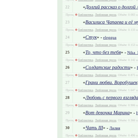
«
Долгий рассказ о долгой 
22
Проза,
Библиотека
,
Любовная проза
, Объём: 0.083 а
«
Василиса Чапаева и её 
23
Проза,
Библиотека
,
Любовная проза
, Объём: 0.133 а
«
Стук
» -
24
eleggua
Проза,
Библиотека
,
Любовная проза
, Объём: 0.153 а
«
То, что без тебя
» -
25
Nika_
Проза,
Библиотека
,
Любовная проза
, Объём: 0.142 а
«
Солдатские радости
» -
26
Проза,
Библиотека
,
Любовная проза
, Объём: 0.875 а
«
Грани любви. Воробушек
27
Проза,
Библиотека
,
Любовная проза
, Объём: 1.647 а
«
Любовь с первого взгляд
28
Проза,
Библиотека
,
Любовная проза
, Объём: 0.906 а
«
Вот девочка Марина
» -
29
Проза,
Библиотека
,
Любовная проза
, Объём: 0.366 а
«
Чать III
» -
30
Лилия
Проза,
Библиотека
,
Любовная проза
, Объём: 0.496 а