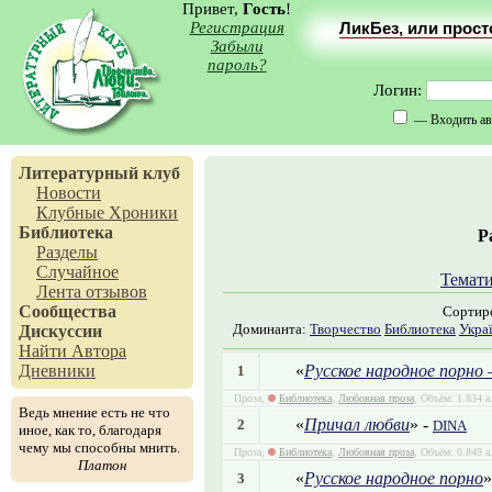
Привет,
Гость
!
Регистрация
ЛикБез, или прос
Забыли
пароль?
Логин:
— Входить ав
Литературный клуб
Новости
Клубные Хроники
Библиотека
Р
Разделы
Случайное
Темати
Лента отзывов
Сообщества
Сортир
Доминанта:
Творчество
Библиотека
Укра
Дискуссии
Найти Автора
«
Русское народное порно 
Дневники
1
Проза,
Библиотека
,
Любовная проза
, Объём: 1.834 а
Ведь мнение есть не что
«
Причал любви
» -
2
DINA
иное, как то, благодаря
чему мы способны мнить.
Проза,
Библиотека
,
Любовная проза
, Объём: 0.849 а
Платон
«
Русское народное порно
»
3