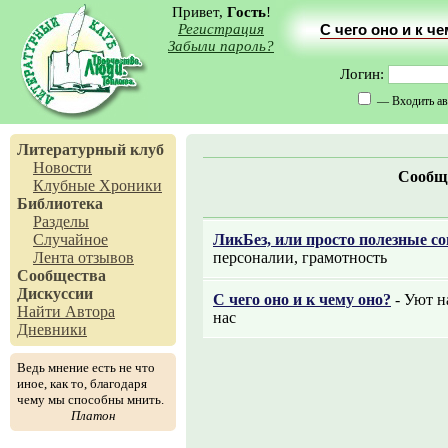
Привет,
Гость
!
Регистрация
С чего оно и к ч
Забыли пароль?
Логин:
— Входить ав
Литературный клуб
Новости
Сообщ
Клубные Хроники
Библиотека
Разделы
Случайное
ЛикБез, или просто полезные с
Лента отзывов
персоналии, грамотность
Сообщества
Дискуссии
С чего оно и к чему оно?
- Уют на
Найти Автора
нас
Дневники
Ведь мнение есть не что
иное, как то, благодаря
чему мы способны мнить.
Платон