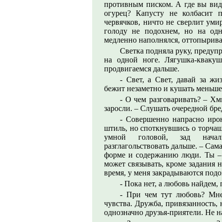
противным писком. А где вы ви
огурец? Капусту не колбасит п
червячков, ничто не сверлит уми
голоду не подохнем, но на од
медленно наполнялся, оттопырива
Светка подняла руку, предупр
на одной ноге. Лягушка-кваку
продвигаемся дальше.
- Свет, а Свет, давай за ж
бежит незаметно и кушать меньше 
- О чем разговаривать? – Хм
заросли. – Слушать очередной бр
- Совершенно напрасно иро
штиль, но споткнувшись о торчащ
умной головой, зад началь
разглагольствовать дальше. – Сам
форме и содержанию люди. Ты – 
может связывать, кроме задания 
время, у меня закрадываются подо
- Пока нет, а любовь найдем,
- При чем тут любовь? Мне
чувства. Дружба, привязанность,
однозначно друзья-приятели. Не 