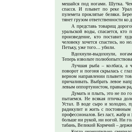
мешайся под ногами. Шутка. Чем
спасся. И плывет по реке Ура
пулемета проклятые беляки. Бере
тянет грузом ответственности ко д
А представь товарищ дорого
уральской воды, спасается, кто
произведение, кто поставит ху
человеку хочется спастись, но н
Петьку, уже того… убили.
Вдохнули-выдохнули, ногам
Теперь извольте полюбопытствоват
Лучшая рыба – колбаса, а 
поворот и погоня скрылась с гла
верном направлении плывете това
причаливать. Выбрать левое напр
левым оппортунистом, правым ра
Думать и плыть, это не по го
пытаемся. Не всякая птичка до
Устал. В воде сыро и холодно, 
радикулит и жить с постоянным 
профессионалов. Без ласт, жабр и х
больше ни рукой, ни ногой. Ни гол
табань, Великий Кормчий – держи
Когда окончательно смирил