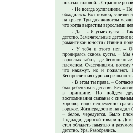
покачал головой. - Странное розов
- Не всегда хулиганили. – Не
обходилась. Вот помню, залезли 
на крысу. Три дня животом маяли
что когда вырастим взрослыми дев
- Да… - Я усмехнулся. – Та
детство. Замечательные детские 
романтикой юности? Извини-подв
- У тебя и этого нет. – О
продираясь сквозь кусты. – Мы
взрослых забот, где бесконечны
племенем. Счастливыми, потому ч
что накажут, но и пожалеют. В
Беспросветная суровая реальность
- В этом ты права. – Согласи
был ребенком в детстве. Без жизн
в принципе. Но пойдем дру
воспоминания связаны с сильным
хорошо, надо непременно сравн
горькое. Жизнерадостно нагадил 
– белое, чередуется. Было плох
Подожди, дорогой товарищ. Детст
стал обладать памятью и разумом
детство. Ура. Разобрались.