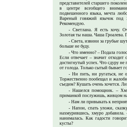
представителей старшего поколени
в центре всеобщего вниман
подвешенного языка, мечта любо
Вареный говяжий язычок под хр
Рекомендую.
- Светлана. Я есть хочу. 
Золотая ты наша. Чаша Гроалева.
- Света, извини за грубые шут
больше не буду.
- Что именно? – Подала голос
Если отвечает – значит отходит 
достигнутый успех. Что сдуру не 
от голода. Только сытый бывает г
- Ни пить, ни ругаться, не 
Торжественно пообещал и жалобно
съедим? Кушать очень хочется. Ли
- Нашелся помощник. – Хмы
приманкой послужишь, живцом на
- Нам ли привыкать к неприя
- Напои, спать уложи, сказ
нахмурившись, хмуро добавила. 
нанималась. Как гадости говори
кусты?