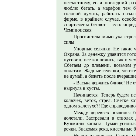
несчастному, если последний раз
люблю бегать, а марафон тем 
головой думать, работать нача
фирме, в крайнем случае, освоб
спортсмены бегают – есть опред
Чемпионская.
Просвистела мимо уха стрел
силы.
Упорные селянки. Не такие 
Охрана. За денежку удавится гото
пуговиц, все кончились, так в ч
Сбегаем до племени, возьмем 
оплатим. Жадные селянки, мстит
не думай, а бежать после вчерашне
- Васька держись ближе! Не о
нырнула в кусты.
Начинается. Теперь будем пе
колючек, веток, стрел. Светке х
одном халстухе?! Где справедливо
Между деревьев появился б
долетали. Застревали в стволах
Кузькины копыта. Туман усилилс
речки. Знакомая река, кисельные б
Не останавливаясь, Светка си