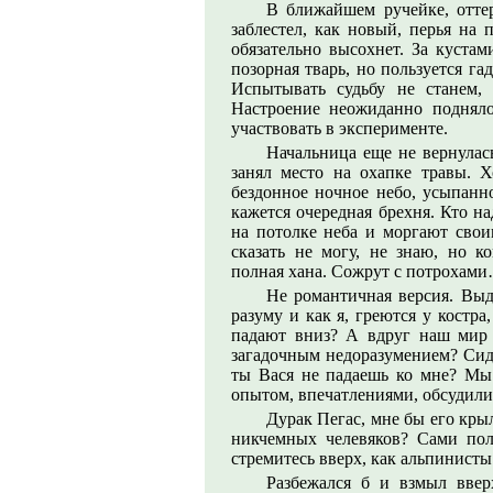
В ближайшем ручейке, оттер
заблестел, как новый, перья на 
обязательно высохнет. За кустам
позорная тварь, но пользуется га
Испытывать судьбу не станем, 
Настроение неожиданно поднялос
участвовать в эксперименте.
Начальница еще не вернулас
занял место на охапке травы.
бездонное ночное небо, усыпанно
кажется очередная брехня. Кто н
на потолке неба и моргают свои
сказать не могу, не знаю, но к
полная хана. Сожрут с потрохам
Не романтичная версия. Выд
разуму и как я, греются у костр
падают вниз? А вдруг наш мир 
загадочным недоразумением? Сиди
ты Вася не падаешь ко мне? Мы 
опытом, впечатлениями, обсудили
Дурак Пегас, мне бы его крыль
никчемных челевяков? Сами полз
стремитесь вверх, как альпинисты
Разбежался б и взмыл вве