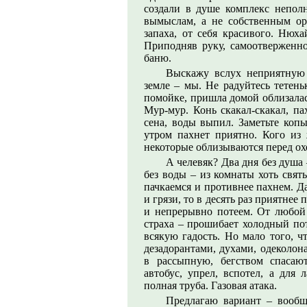
создали в душе комплекс непол
вымыслам, а не собственным ор
запаха, от себя красивого. Нюха
Приподняв руку, самоотвержен
баню.
Выскажу вслух неприятную
земле – мы. Не радуйтесь тетень
помойке, пришла домой облизалась
Мур-мур. Конь скакал-скакал, па
сена, воды выпил. Заметьте копы
утром пахнет приятно. Кого из
некоторые облизываются перед ох
А челевяк? Два дня без душа 
без воды – из комнаты хоть свят
пачкаемся и противнее пахнем. Да
и грязи, то в десять раз приятнее
и непрерывно потеем. От любой 
страха – прошибает холодный по
всякую гадость. Но мало того, ч
дезадорантами, духами, одеколон
в рассыпную, бегством спасаю
автобус, упрел, вспотел, а для
полная труба. Газовая атака.
Предлагаю вариант – вообщ