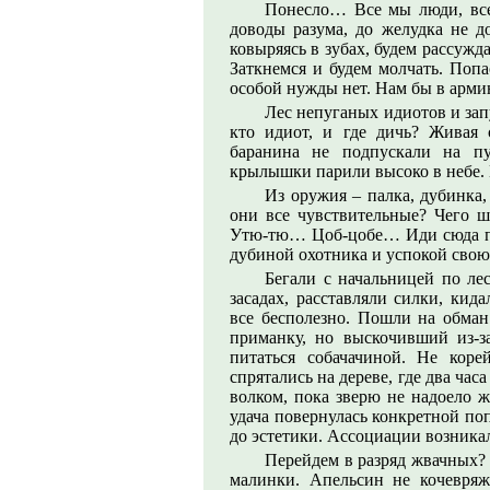
Понесло… Все мы люди, все
доводы разума, до желудка не до
ковыряясь в зубах, будем рассужд
Заткнемся и будем молчать. Попа
особой нужды нет. Нам бы в армию
Лес непуганых идиотов и зап
кто идиот, и где дичь? Живая 
баранина не подпускали на п
крылышки парили высоко в небе.
Из оружия – палка, дубинка,
они все чувствительные? Чего 
Утю-тю… Цоб-цобе… Иди сюда по
дубиной охотника и успокой свою
Бегали с начальницей по лес
засадах, расставляли силки, ки
все бесполезно. Пошли на обман
приманку, но выскочивший из-з
питаться собачачиной. Не кор
спрятались на дереве, где два ча
волком, пока зверю не надоело 
удача повернулась конкретной по
до эстетики. Ассоциации возник
Перейдем в разряд жвачных?
малинки. Апельсин не кочевряж