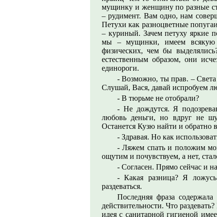
мущинку и женщину по разные сто
– рудимент. Вам одно, нам совер
Петухи как разноцветные попугаи,
– куриный. Зачем петуху яркие п
мы – мущинки, имеем всякую 
физических, чем бы выделялись
естественным образом, они исче
единороги.
- Возможно, ты прав. – Свет
Слушай, Вася, давай испробуем 
- В тюрьме не отобрали?
- Не дождутся. Я подозрева
любовь деньги, но вдруг не шу
Останется Кузю найти и обратно 
- Здравая. Но как использоват
- Ляжем спать и положим мон
ощутим и почувствуем, а нет, стал
- Согласен. Прямо сейчас и н
- Какая разница? Я ложус
раздеваться.
Последняя фраза содержала 
действительности. Что раздевать? 
идея с санитарной гигиеной имее