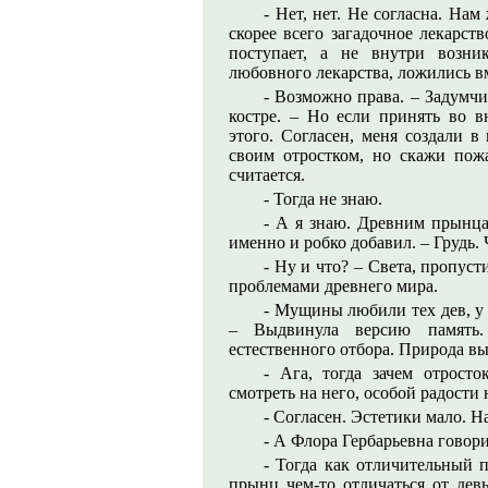
- Нет, нет. Не согласна. Нам
скорее всего загадочное лекарст
поступает, а не внутри возни
любовного лекарства, ложились вм
- Возможно права. – Задумч
костре. – Но если принять во в
этого. Согласен, меня создали в
своим отростком, но скажи пожа
считается.
- Тогда не знаю.
- А я знаю. Древним прынца
именно и робко добавил. – Грудь.
- Ну и что? – Света, пропус
проблемами древнего мира.
- Мущины любили тех дев, у 
– Выдвинула версию память.
естественного отбора. Природа вы
- Ага, тогда зачем отросто
смотреть на него, особой радост
- Согласен. Эстетики мало. Н
- А Флора Гербарьевна говори
- Тогда как отличительный 
прынц чем-то отличаться от девы