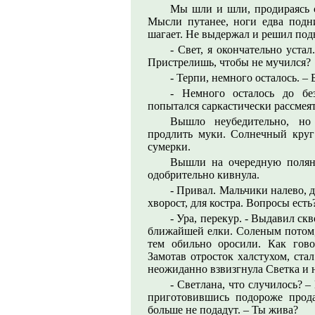
Мы шли и шли, продираясь ск
Мысли путанее, ноги едва подн
шагает. Не выдержал и решил подн
- Свет, я окончательно уста
Пристрелишь, чтобы не мучился?
- Терпи, немного осталось. –
- Немного осталось до бе
попытался саркастически рассмея
Вышло неубедительно, но
продлить муки. Солнечный круг
сумерки.
Вышли на очередную поляну
одобрительно кивнула.
- Привал. Мальчики налево, 
хворост, для костра. Вопросы есть
- Ура, перекур. - Выдавил ск
ближайшей елки. Соленым потом, 
тем обильно оросили. Как гово
Замотав отросток халстухом, стал
неожиданно взвизгнула Светка и 
- Светлана, что случилось? –
приготовившись подороже продат
больше не подадут. – Ты жива?