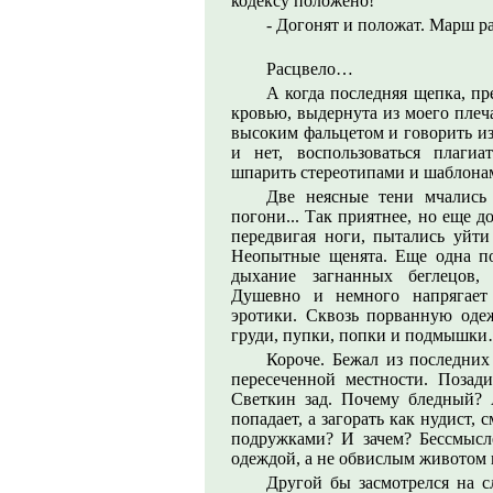
кодексу положено!
- Догонят и положат. Марш ра
Расцвело…
А когда последняя щепка, пр
кровью, выдернута из моего плеча
высоким фальцетом и говорить из
и нет, воспользоваться плаги
шпарить стереотипами и шаблона
Две неясные тени мчались
погони... Так приятнее, но еще 
передвигая ноги, пытались уйт
Неопытные щенята. Еще одна по
дыхание загнанных беглецов
Душевно и немного напрягает 
эротики. Сквозь порванную одеж
груди, пупки, попки и подмышки
Короче. Бежал из последних
пересеченной местности. Позад
Светкин зад. Почему бледный? 
попадает, а загорать как нудист,
подружками? И зачем? Бессмысл
одеждой, а не обвислым животом 
Другой бы засмотрелся на с