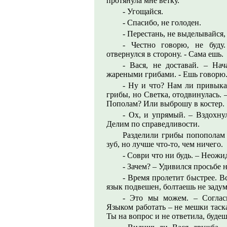
протянула мне ветку.
- Угощайся.
- Спасибо, не голоден.
- Перестань, не выделывайся,
- Честно говорю, не буду
отвернулся в сторону. - Сама ешь.
- Вася, не доставай. – Нач
жареными грибами. - Ешь говорю.
- Ну и что? Нам ли привыка
грибы, но Светка, отодвинулась.
Пополам? Или выброшу в костер.
- Ох, и упрямый. – Вздохнул
Делим по справедливости.
Разделили грибы попополам 
зуб, но лучше что-то, чем ничего.
- Соври что ни будь. – Неож
- Зачем? – Удивился просьбе н
- Время пролетит быстрее. Вс
язык подвешен, болтаешь не задум
- Это мы можем. – Соглас
Языком работать – не мешки таск
Ты на вопрос и не ответила, буде