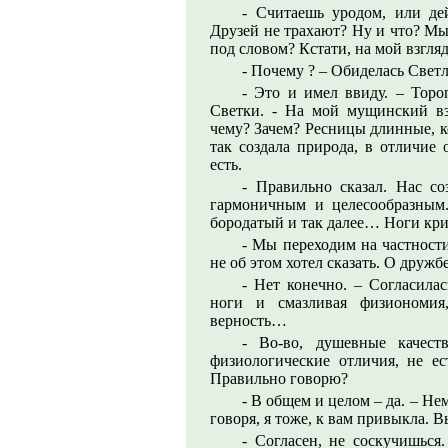
- Считаешь уродом, или де
Друзей не трахают? Ну и что? Мы
под словом? Кстати, на мой взгля
- Почему ? – Обиделась Светл
- Это и имел ввиду. – Торо
Светки. - На мой мущинский взг
чему? Зачем? Ресницы длинные, к
так создала природа, в отличие 
есть.
- Правильно сказал. Нас со
гармоничным и целесообразным
бородатый и так далее… Ноги кри
- Мы переходим на частности
не об этом хотел сказать. О друж
- Нет конечно. – Согласила
ноги и смазливая физиономия,
верность…
- Во-во, душевные качест
физиологические отличия, не е
Правильно говорю?
- В общем и целом – да. – Не
говоря, я тоже, к вам привыкла. В
- Согласен, не соскучишься