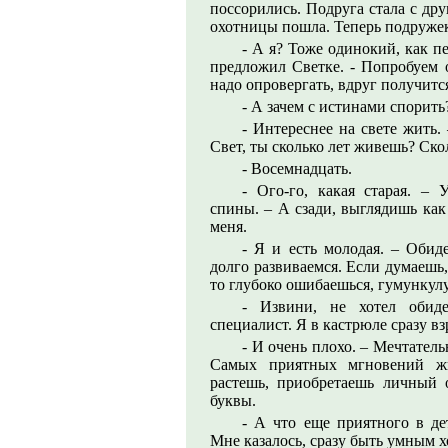
поссорились. Подруга стала с дру
охотницы пошла. Теперь подруже
- А я? Тоже одинокий, как п
предложил Светке. - Попробуем
надо опровергать, вдруг получитс
- А зачем с истинами спорить
- Интереснее на свете жить
Свет, ты сколько лет живешь? Ско
- Восемнадцать.
- Ого-го, какая старая. – 
спины. – А сзади, выглядишь как
меня.
- Я и есть молодая. – Обид
долго развиваемся. Если думаешь,
то глубоко ошибаешься, гумункул
- Извини, не хотел обиде
специалист. Я в кастрюле сразу вз
- И очень плохо. – Мечтатель
Самых приятных мгновений жи
растешь, приобретаешь личный 
буквы.
- А что еще приятного в де
Мне казалось, сразу быть умным х