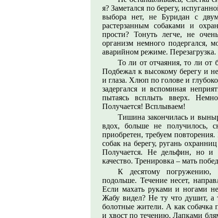
я? Заметался по берегу, испуганн
выбора нет, не Буридан с дву
растерзанным собаками и охра
прости? Тонуть легче, не очен
организм немного подергался, м
аварийном режиме. Перезагрузка. 
То ли от отчаяния, то ли от
Подбежал к высокому берегу и не
и глаза. Хлюп по голове и глубо
задергался и вспоминая неприят
пытаясь всплыть вверх. Немно
Получается! Всплываем!
Тишина закончилась и выныр
вдох, больше не получилось, 
приобретен, требуем повторения.
собак на берегу, ругань охранниц
Получается. Не дельфин, но и 
качество. Тренировка – мать побе
К десятому погружению, 
подольше. Течение несет, направ
Если махать руками и ногами не
Жабу видел? Не ту что душит, а 
болотные жители. А как собачка 
и хвост по течению. Лапками блям