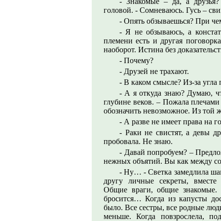
- Знакомые – да, а друзья
головой. - Сомневаюсь. Гусь – св
- Опять обзываешься? При че
- Я не обзываюсь, а конста
племени есть и другая поговор
наоборот. Истина без доказательст
- Почему?
- Друзей не трахают.
- В каком смысле? Из-за угл
- А я откуда знаю? Думаю, ч
глубине веков. – Пожала плечами 
обозначить невозможное. Из той же
- А разве не имеет права на г
- Раки не свистят, а девы 
пробовала. Не знаю.
- Давай попробуем? – Предло
нежных объятий. Вы как между с
- Ну… - Светка замедлила ша
другу личные секреты, вместе 
Общие враги, общие знакомые.
бросится… Когда из капусты дос
было. Все сестры, все родные люди
меньше. Когда повзрослела, по