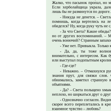
Жалко, что пасынок пропал, но м
Если херболайщица украла, дале
лишь бы не разминутся по дороге.
- Никуда не денется. – Светл
помнишь, когда вертелись на л
обиделся? Ну, когда руку чуть не 
- За что Света? Какие обиды?
но от других воспоминаний. – 
очень вонючий? Странным запахо
- Уже нет. Привыкла. Только
- Да, да, ты тоже волнов
внимательно, с интересом. Как б
или выступал подопытным кролик
- Где-где?
- Неважно. – Отмахнулся ру
знания прут, для связки слов
обнимались, заметил странную в
объятиями.
- Да? – Света польщено хмык
неплохо, но шоркаться друг о друг
- Однозначно согласен. Видим
скорее всего переплетались в кр
взаимное чувство – любовь?