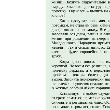
жизни. Пахнуть отвратительно 
смраду! Заменить диктатуру па
помойку! Одеколон – выпить на ф
клопов!
Какая наступит экономия, 
потомкам, не отравим реки химие
дискриминации по запаху. Все 
завоевали без душа, ванны и бан
жизни, при рождении, да смерти 
Македонского. Народную примет
начали – так и смыли начисто. Е
алес, не будет европейской ци
трубу…
Когда грязи много, она им
корочкой. Волосам без разницы, 
прическу держать, а с перхотью
проблема – кожные болезни, да
выход. Загонять периодически на
не челевяк – существо нежное, от
А кожные болезни лечить горчичн
Есть минус - в любом случае
от грязи ломаться, на мелкие кус
снимайте и результат на лицо. Ос
по комнате нервы истреплют. Есл