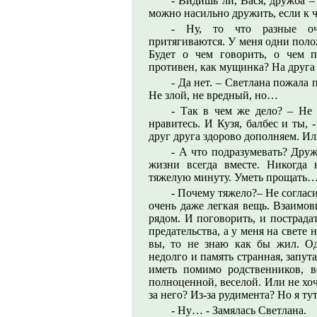
- Видишь ли, Вася, дружба – 
можно насильно дружить, если к 
- Ну, то что разные оче
притягиваются. У меня одни полож
Будет о чем говорить, о чем 
противен, как мущинка? На друга
- Да нет. – Светлана пожала
Не злой, не вредный, но…
- Так в чем же дело? – Не
нравитесь. И Кузя, балбес и ты, 
друг друга здорово дополняем. И
- А что подразумевать? Друж
жизни всегда вместе. Никогда 
тяжелую минуту. Уметь прощать…
- Почему тяжело?– Не согласи
очень даже легкая вещь. Взаимов
рядом. И поговорить, и пострада
предательства, а у меня на свете 
вы, то не знаю как бы жил. Од
недолго и память странная, запу
иметь помимо родственников, в
полноценной, веселой. Или не хо
за него? Из-за рудимента? Но я ту
- Ну… - Замялась Светлана.