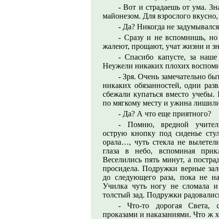
- Вот и страдаешь от ума. З
майонезом. Для взрослого вкусно
- Да? Никогда не задумывался
- Сразу и не вспомнишь, но
жалеют, прощают, учат жизни и 
- Спасибо капусте, за наше
Неужели никаких плохих воспоми
- Зря. Очень замечательно бы
никаких обязанностей, одни разв
сбежали купаться вместо учебы. 
по мягкому месту и ужина лиши
- Да? А что еще приятного?
- Помню, вредной учител
острую кнопку под сиденье стул
орала…, чуть стекла не вылетел
глаза в небо, вспоминая прик
Веселились пять минут, а постра
просидела. Подружки верные за
до следующего раза, пока не н
Училка чуть ногу не сломала и
толстый зад. Подружки радовалис
- Что-то дорогая Света, 
проказами и наказаниями. Что ж х