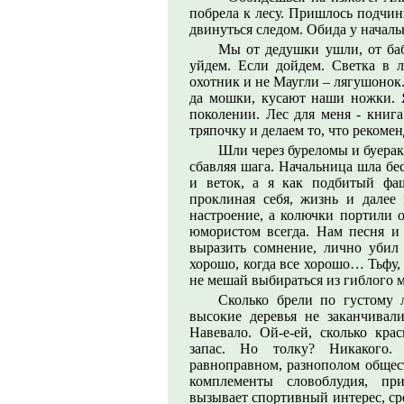
побрела к лесу. Пришлось подчин
двинуться следом. Обида у начал
Мы от дедушки ушли, от баб
уйдем. Если дойдем. Светка в л
охотник и не Маугли – лягушонок
да мошки, кусают наши ножки. 
поколении. Лес для меня - книг
тряпочку и делаем то, что реком
Шли через буреломы и буерак
сбавляя шага. Начальница шла бе
и веток, а я как подбитый фа
проклиная себя, жизнь и далее
настроение, а колючки портили о
юмористом всегда. Нам песня и 
выразить сомнение, лично убил
хорошо, когда все хорошо… Тьфу,
не мешай выбираться из гиблого м
Сколько брели по густому 
высокие деревья не заканчивал
Навевало. Ой-е-ей, сколько кра
запас. Но толку? Никакого.
равноправном, разнополом общес
комплементы словоблудия, пр
вызывает спортивный интерес, ср