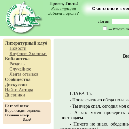
Привет,
Гость
!
Регистрация
С чего оно и к ч
Забыли пароль?
Логин:
— Входить ав
Литературный клуб
Новости
Клубные Хроники
Ви
Библиотека
Разделы
Случайное
Лента отзывов
Сообщества
Дискуссии
Найти Автора
ГЛАВА 15.
Дневники
- После сытного обеда полагае
На голой ветке
- Ты вчера спал, сегодня моя 
Ворон сидит одиноко.
- А кто хотел проверить 
Осенний вечер.
пострадаем.
Басё
- Ничего не знаю, обеденн