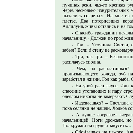
пучинах реки, чья-то крепкая ру
Через несколько изнурительных м
пытались согреться. На мне из 
платье. Два потерпевших кора
Аллилуйя, живы остались и на том
- Спасибо гражданин начал
начальницу. - Должен по гроб жизн
- Три. – Уточнила Светка,
забыл? Если б стену не расковырял
- Три, так три. – Безропотн
расплачусь сполна.
- Чем, ты расплатишься? 
пронизывающего холода, зуб н
заработал в жизни. Гол как рыба. 
- Натурой расплачусь. Или к
спасение утопающих и пару стро
одеялом никогда не замерзают. Сл
- Издеваешься? – Светлана 
пока селянки не нашли. Ходьба со
- А лучше согревает вчераш
начальницей. Ноги дрожали, но
Полкружки на грудь и закусить…
- Обойдешься на изжоге. Ал