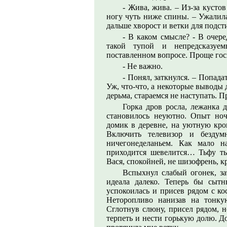
- Жива, жива. – Из-за кусто
ногу чуть ниже спины. – Ужалила
дальше хворост и ветки для подс
- В каком смысле? - В очере
такой тупой и непредсказуе
поставленном вопросе. Проще гос
- Не важно.
- Понял, заткнулся. – Попада
Уж, что-что, а некоторые выводы 
дерьма, стараемся не наступать. 
Горка дров росла, лежанка 
становилось неуютно. Опыт но
домик в деревне, на уютную кров
Включить телевизор и бездумн
ничегонеделаньем. Как мало н
приходится шевелится… Тьфу ты
Вася, спокойней, не шизофрень, к
Вспыхнул слабый огонек, за
идеала далеко. Теперь бы сыт
успокоилась и присев рядом с кос
Неторопливо нанизав на тонку
Сглотнув слюну, присел рядом, н
терпеть и нести горькую долю. Д