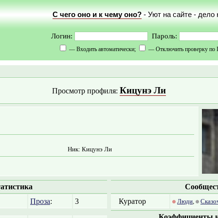
С чего оно и к чему оно?
- Уют на сайте - дело
Логин:
Пароль:
— Входить автоматически;
— Отключить проверку по 
Кицунэ Ли
Просмотр профиля:
Ник: Кицунэ Ли
атистика
Сообщес
Проза
:
3
Куратор
Люди
,
Сказо
Коэффициенты и