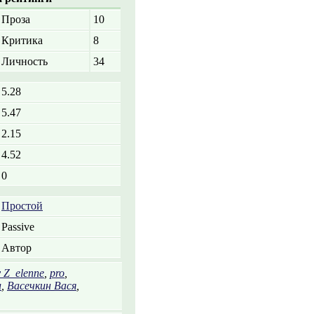
Проза
10
Критика
8
Личность
34
5.28
5.47
2.15
4.52
0
Простой
Passive
Автор
 Z_elenne
,
pro
,
и
,
Васечкин Вася
,