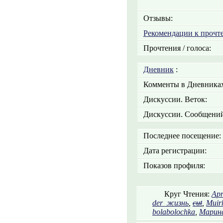
Отзывы:
Рекомендации к прочт
Прочтения / голоса:
Дневник
:
Комменты в Дневниках
Дискуссии. Веток:
Дискуссии. Сообщений
Последнее посещение:
Дата регистрации:
Показов профиля:
Круг Чтения:
Apr
der_жизнь
,
cut
,
Muir
bolabolochka
,
Марина