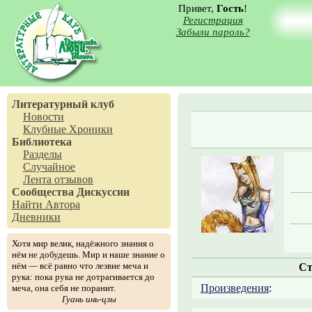
Привет,
Гость
!
Регистрация
Забыли пароль?
Литературный клуб
Новости
Клубные Хроники
Библиотека
Разделы
Случайное
Лента отзывов
Сообщества
Дискуссии
Найти Автора
Дневники
Хотя мир велик, надёжного знания о
нём не добудешь. Мир и наше знание о
нём — всё равно что лезвие меча и
Ст
рука: пока рука не дотрагивается до
Произведения
:
меча, она себя не поранит.
Гуань инь-цзы