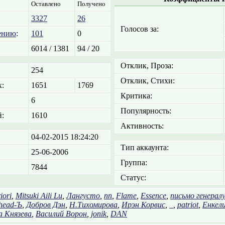
Оставлено
Получено
3327
26
Голосов за:
ению
:
101
0
6014 / 1381
94 / 20
Отклик, Проза:
254
Отклик, Стихи:
:
1651
1769
Критика:
6
Популярность:
:
1610
Активность:
04-02-2015 18:24:20
Тип аккаунта:
25-06-2006
Группа:
7844
Статус:
iori
,
Mitsuki Aili Lu
,
Лангусто
,
nn
,
Flame
,
Essence
,
письмо генералу
head-Ъ
,
Добров Дэн
,
Н.Тихомирова
,
Ирэн Корвис
,
_
,
patriot
,
Енкел
 Князева
,
Василий Ворон
,
jonik
,
DAN