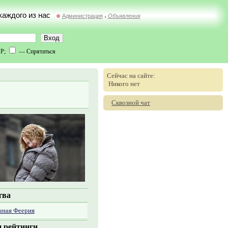
 каждого из нас
Администрация
Объявления
//
IP;
— Спрятаться
Сейчас на сайте:
Никого нет
Сквозной чат
тва
чная Феерия
 рейтинги