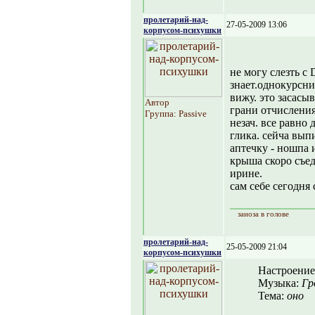
пролетарий-над-
27-05-2009 13:06
корпусом-психушки
не могу слезть с
знает.однокурсни
вижу. это засасы
Автор
грани отчисления
Группа: Passive
незач. все равно 
глика. сейча вып
аптечку - ношпа 
крыша скоро съед
ирине.
сам себе сегодня 
заноза в голове
пролетарий-над-
25-05-2009 21:04
корпусом-психушки
Настроение
Музыка:
Гр
Тема:
оно