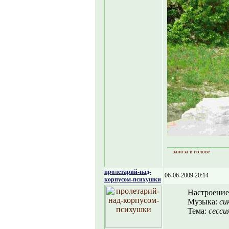
заноза в голове
пролетарий-над-
06-06-2009 20:14
корпусом-психушки
Настроение
Музыка:
си
Тема:
сесси