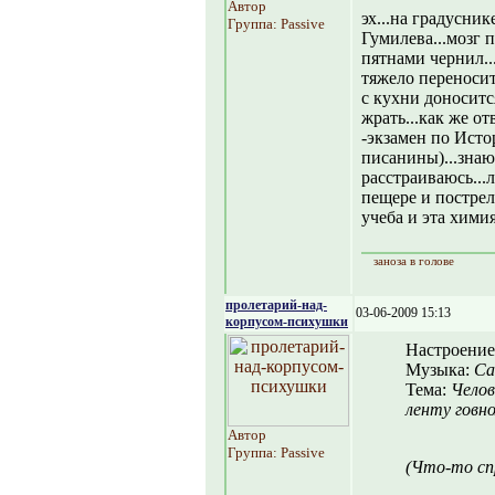
Автор
эх...на градусник
Группа: Passive
Гумилева...мозг 
пятнами чернил..
тяжело переносит
с кухни доноситс
жрать...как же от
-экзамен по Исто
писанины)...знаю
расстраиваюсь...
пещере и постреля
учеба и эта химия
заноза в голове
пролетарий-над-
03-06-2009 15:13
корпусом-психушки
Настроение
Музыка:
Ca
Тема:
Челов
ленту говн
Автор
Группа: Passive
(Что-то сп