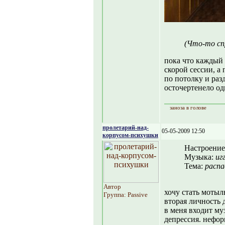
(Что-то сп
пока что каждый 
скорой сессии, а
по потолку и раз
осточертенело од
заноза в голове
пролетарий-над-
05-05-2009 12:50
корпусом-психушки
Настроение
Музыка:
иг
Тема:
распа
Автор
хочу стать мотыл
Группа: Passive
вторая личность 
в меня входит муз
депрессия. нефор