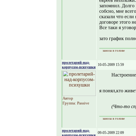
евреев непохожи.
запомнил. Долго 
собсно, мне всего
сказали что если 
договоре этого не
Все таки я угово
зато график пол
заноза в голове
пролетарий-над-
10-05-2009 15:59
корпусом-психушки
Настроение
я понял,кто живе
Автор
Группа: Passive
(Что-то сп
заноза в голове
пролетарий-над-
09-05-2009 22:09
корпусом-психушки