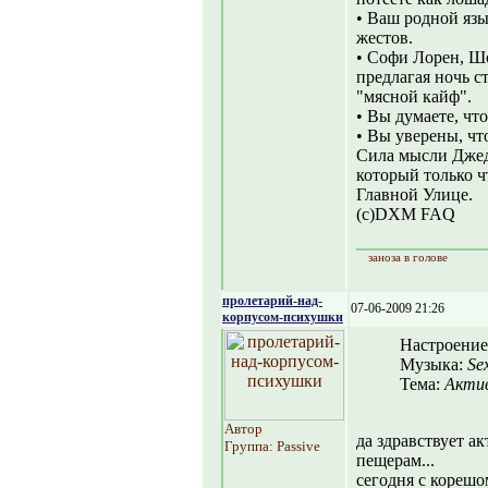
• Ваш родной язы
жестов.
• Софи Лорен, Шо
предлагая ночь с
"мясной кайф".
• Вы думаете, что
• Вы уверены, чт
Сила мысли Джеда
который только ч
Главной Улице.
(c)DXM FAQ
заноза в голове
пролетарий-над-
07-06-2009 21:26
корпусом-психушки
Настроение
Музыка:
Sex
Тема:
Акти
Автор
да здравствует а
Группа: Passive
пещерам...
сегодня с корешо