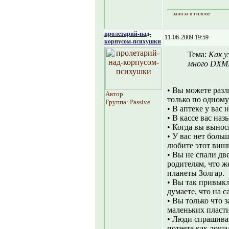
заноза в голове
пролетарий-над-
11-06-2009 19:59
корпусом-психушки
Тема:
Как у
много DXM
• Вы можете разл
Автор
только по одному
Группа: Passive
• В аптеке у вас
• В кассе вас на
• Когда вы вынос
• У вас нет больш
любите этот виш
• Вы не спали дв
родителям, что ж
планеты Золгар.
• Вы так привыкл
думаете, что на 
• Вы только что 
маленьких пласт
• Люди спрашиваю
потеете как лошад