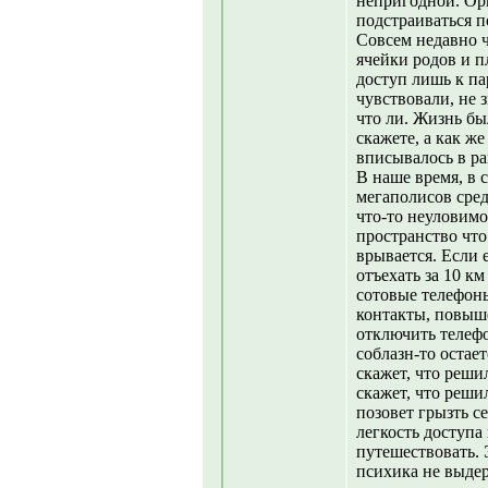
непригодной. Орг
подстраиваться 
Совсем недавно ч
ячейки родов и п
доступ лишь к па
чувствовали, не 
что ли. Жизнь бы
скажете, а как ж
вписывалось в ра
В наше время, в
мегаполисов сре
что-то неуловимо
пространство что
врывается. Если 
отъехать за 10 км
сотовые телефон
контакты, повыш
отключить телеф
соблазн-то остае
скажет, что реши
скажет, что реши
позовет грызть с
легкость доступа
путешествовать. 
психика не выде