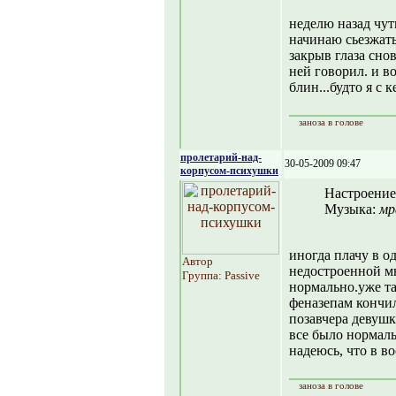
неделю назад чуть
начинаю сьезжать
закрыв глаза сно
ней говорил. и в
блин...будто я с 
заноза в голове
пролетарий-над-
30-05-2009 09:47
корпусом-психушки
Настроение
Музыка:
мр
иногда плачу в о
Автор
недостроенной мн
Группа: Passive
нормально.уже та
феназепам кончил
позавчера девушк
все было нормальн
надеюсь, что в во
заноза в голове