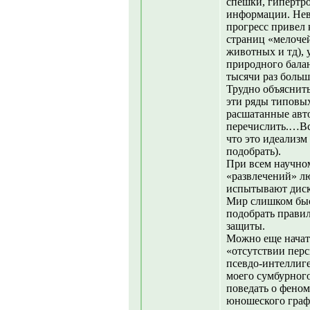
спешки, гипертр
информации. Нев
прогресс привел 
страниц «мелоче
животных и тд),
природного бала
тысячи раз больш
Трудно объяснить
эти ряды типовы
расшатанные авт
перечислить.…Все
что это идеализм
подобрать).
При всем научном
«развлечений» лю
испытывают диск
Мир слишком быс
подобрать прави
защиты.
Можно еще начат
«отсутствии перс
псевдо-интеллиг
моего сумбурного
поведать о фено
юношеского граф