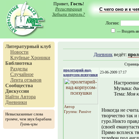
Привет,
Гость
!
Регистрация
С чего оно и к ч
Забыли пароль?
Логин:
— Входить ав
Литературный клуб
Новости
Дневник
ведёт:
прол
Клубные Хроники
Библиотека
Страниц
Разделы
пролетарий-над-
23-06-2009 17:17
Случайное
корпусом-психушки
Лента отзывов
Настроение
Сообщества
Музыка:
ди
Дискуссии
Тема:
Моя 
Найти Автора
Дневники
Автор
Никогда не счита
Группа: Passive
Невысказанные слова
творчество так и
громче, чем звук барабана
гуро.Никто правд
Гуань-цзы
(своей еманутасти
Прямо всплеск тв
телефон под англ