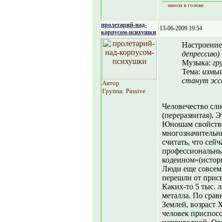
заноза в голове
пролетарий-над-
13-06-2009 19:54
корпусом-психушки
Настроение
депрессию)
Музыка:
гр
Тема:
измыш
станут эсс
Автор
Группа: Passive
Человечество сл
(переразвитая). Э
Юношам свойстве
многозначительны
считать, что сей
профессиональны
кодеином»(истори
Люди еще совсем 
перешли от прис
Каких-то 5 тыс. 
металла. По срав
Землей, возраст 
человек приспособ