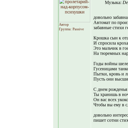
Музыка:
De
довольно забавн
Автомат по прои
Автор
забавные стихи г
Группа: Passive
Крошка сын к от
И спросила крох
Это мальчик в го
На тюремных на
Годы войны шеле
Гусеницами танк
Пытки, кровь и 
Пусть они высши
С днем рожденья 
Ты хранишь в но
Он вас всех укок
Чтобы вы ему в с
довольно интерес
пишет сотни стих