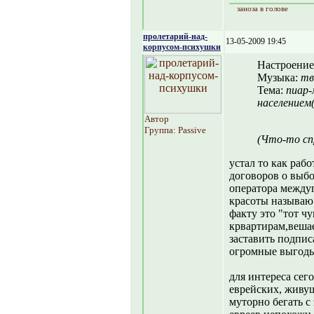
заноза в голове
пролетарий-над-
13-05-2009 19:45
корпусом-психушки
Настроение
Музыка:
тв
Тема:
пиар-
населением
Автор
Группа: Passive
(Что-то сп
устал то как рабо
договоров о выбо
оператора между
красоты называю 
факту это "тот ч
крвартирам,вешае
заставить подпис
огромные выгоды"
для интереса сег
еврейских, живущ
муторно бегать с 