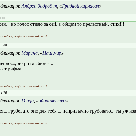
бликация:
Андрей Забродин
, «
Грибной карнавал
»
oo
асен... но голос отдаю за сей, в общем то прелестный, стих!!!
ля тебя дождём в июльский зной.
10:49
бликация:
Марина
, «
Наш мир
»
еплохо, но ритм сбился...
мает рифма
ля тебя дождём в июльский зной.
14:36
бликация:
Dingo
, «
одиночество
»
ет... грубовато оно для тебя ... непривычно грубовато... ты уж изв
ля тебя дождём в июльский зной.