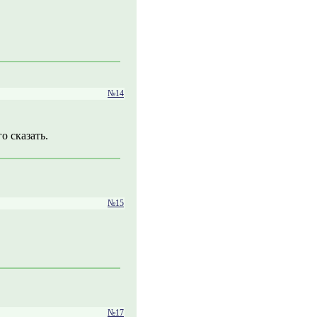
№14
о сказать.
№15
№17