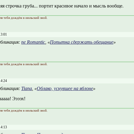
я строчка груба... портит красивое начало и мысль вообще.
ля тебя дождём в июльский зной.
13:01
бликация:
ne Romantic
, «
Попытка сдержать обещание
»
ля тебя дождём в июльский зной.
14:24
бликация:
Tiana
, «
Облако, уснувшее на яблоне
»
аааа! Ээээх!
ля тебя дождём в июльский зной.
14:13