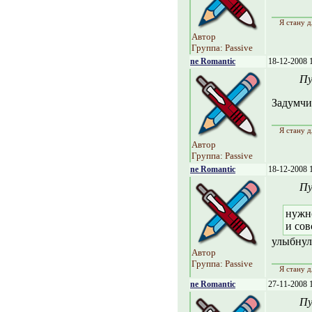
Я стану д
Автор
Группа: Passive
ne Romantic
18-12-2008 
Пу
Задумчив
Я стану д
Автор
Группа: Passive
ne Romantic
18-12-2008 
Пу
нужн
и сов
улыбнуло
Автор
Группа: Passive
Я стану д
ne Romantic
27-11-2008 
Пу