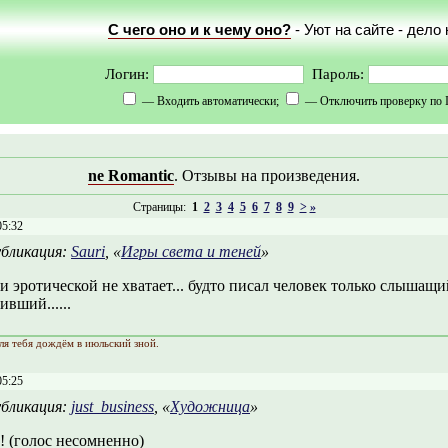
С чего оно и к чему оно?
- Уют на сайте - дело
Логин:
Пароль:
— Входить автоматически;
— Отключить проверку по 
ne Romantic
. Отзывы на произведения.
Страницы:
1
2
3
4
5
6
7
8
9
>
»
05:32
бликация:
Sauri
, «
Игры света и теней
»
и эротической не хватает... будто писал человек только слышащи
вший......
ля тебя дождём в июльский зной.
05:25
бликация:
just_business
, «
Художница
»
! (голос несомненно)