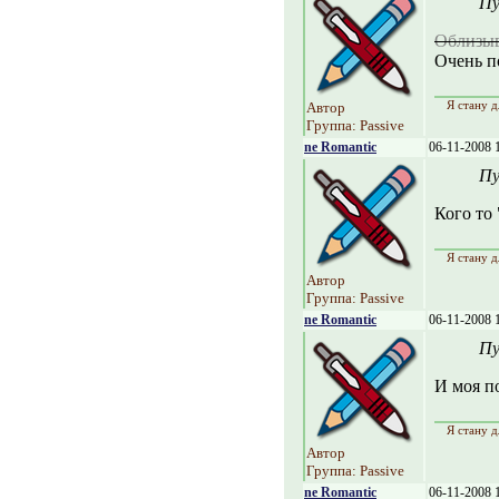
Пу
Облизыв
Очень п
Я стану д
Автор
Группа: Passive
ne Romantic
06-11-2008 
Пу
Кого то 
Я стану д
Автор
Группа: Passive
ne Romantic
06-11-2008 
Пу
И моя по
Я стану д
Автор
Группа: Passive
ne Romantic
06-11-2008 