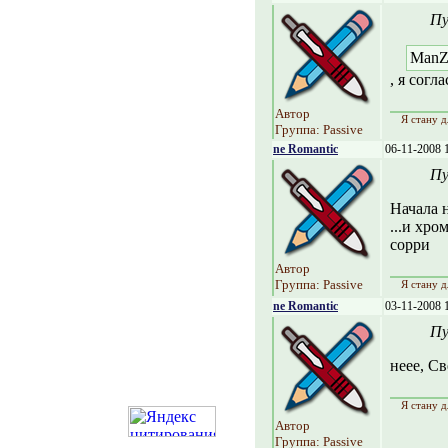
Пу
ManZ
, я согл
Автор
Я стану д
Группа: Passive
ne Romantic
06-11-2008 
Пу
Начала н
...и хро
сорри
Автор
Группа: Passive
Я стану д
ne Romantic
03-11-2008 
Пу
неее, Св
Я стану д
Автор
Группа: Passive