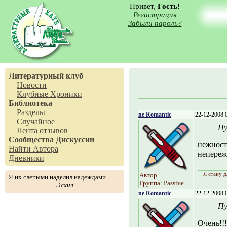
Привет,
Гость
!
Регистрация
Забыли пароль?
Литературный клуб
Новости
Клубные Хроники
Библиотека
Разделы
ne Romantic
22-12-2008 
Случайное
Пу
Лента отзывов
Сообщества
Дискуссии
нежност
Найти Автора
непережи
Дневники
Я стану д
Автор
Я их слепыми наделил надеждами.
Группа: Passive
Эсхил
ne Romantic
22-12-2008 
Пу
Очень!!!