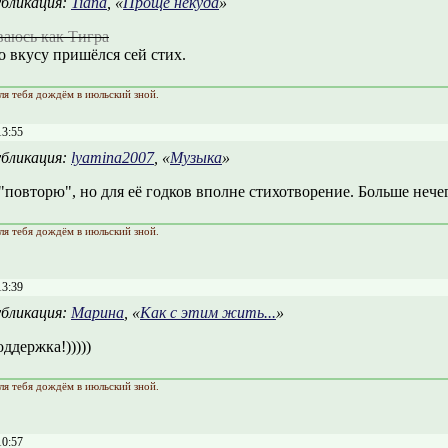
бликация:
Tiana
, «
Проще некуда
»
аюсь как Тигра
о вкусу пришёлся сей стих.
ля тебя дождём в июльский зной.
13:55
бликация:
lyamina2007
, «
Музыка
»
"повторю", но для её годков вполне стихотворение. Больше нечег
ля тебя дождём в июльский зной.
13:39
бликация:
Марина
, «
Как с этим жить...
»
ддержка!)))))
ля тебя дождём в июльский зной.
10:57