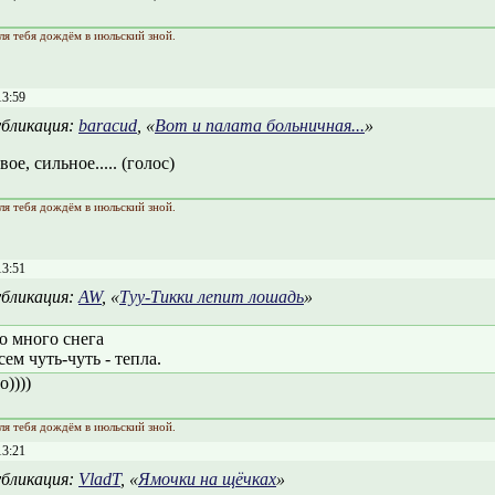
ля тебя дождём в июльский зной.
13:59
бликация:
baracud
, «
Вот и палата больничная...
»
ое, сильное..... (голос)
ля тебя дождём в июльский зной.
13:51
бликация:
AW
, «
Туу-Тикки лепит лошадь
»
о много снега
сем чуть-чуть - тепла.
))))
ля тебя дождём в июльский зной.
13:21
бликация:
VladT
, «
Ямочки на щёчках
»