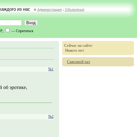
 каждого из нас
Администрация
Объявления
//
IP;
— Спрятаться
Сейчас на сайте:
Никого нет
Сквозной чат
№1
й об эротике,
№2