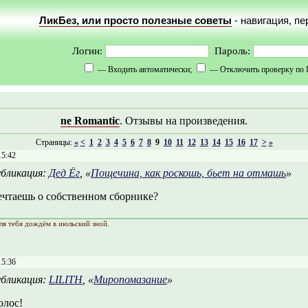
ЛикБез, или просто полезные советы
- навигация, п
Логин:
Пароль:
— Входить автоматически;
— Отключить проверку по 
ne Romantic
. Отзывы на произведения.
Страницы:
«
<
1
2
3
4
5
6
7
8
9
10
11
12
13
14
15
16
17
>
»
15:42
бликация:
Дед Ёг
, «
Пощечина, как роскошь, бьет на отмашь
»
ечтаешь о собственном сборнике?
ля тебя дождём в июльский зной.
15:36
бликация:
LILITH
, «
Миропомазание
»
олос!