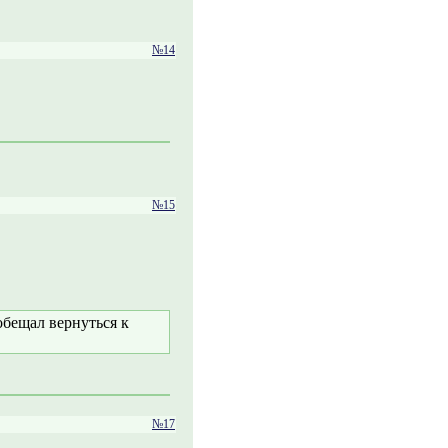
№14
№15
 обещал вернуться к
№17