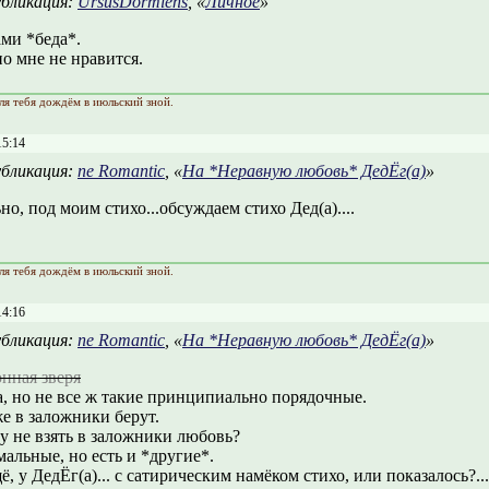
бликация:
UrsusDormiens
, «
Личное
»
ми *беда*.
но мне не нравится.
ля тебя дождём в июльский зной.
15:14
бликация:
ne Romantic
, «
На *Неравную любовь* ДедЁг(а)
»
о, под моим стихо...обсуждаем стихо Дед(а)....
ля тебя дождём в июльский зной.
14:16
бликация:
ne Romantic
, «
На *Неравную любовь* ДедЁг(а)
»
нная зверя
, но не все ж такие принципиально порядочные.
е в заложники берут.
у не взять в заложники любовь?
альные, но есть и *другие*.
, у ДедЁг(а)... с сатирическим намёком стихо, или показалось?...