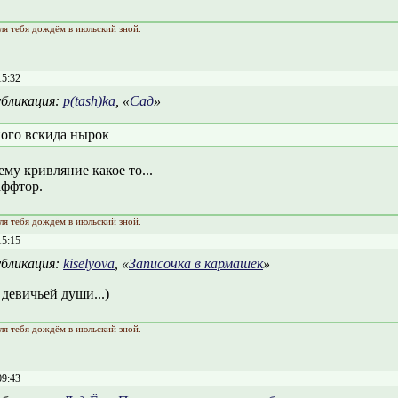
ля тебя дождём в июльский зной.
15:32
бликация:
p(tash)ka
, «
Сад
»
ого вскида нырок
му кривляние какое то...
аффтор.
ля тебя дождём в июльский зной.
15:15
бликация:
kiselyova
, «
Записочка в кармашек
»
девичьей души...)
ля тебя дождём в июльский зной.
09:43