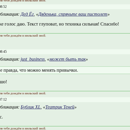
ля тебя дождём в июльский зной.
08:52
бликация:
Дед Ёг
, «
Дяденька, спрячьте ваш пистолет
»
же голос даю. Текст глуповат, но техника сильная! Спасибо!
ля тебя дождём в июльский зной.
08:45
бликация:
just_business
, «
может быть так
»
е правда, что можно менять привычки.
ошо!
ля тебя дождём в июльский зной.
07:12
бликация:
Бублик XL
, «
Театрик Теней
»
с.
ля тебя дождём в июльский зной.