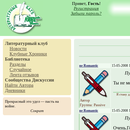
Привет,
Гость
!
Регистрация
Забыли пароль?
Литературный клуб
Новости
Клубные Хроники
Библиотека
Разделы
ne Romantic
15-05-2008 
Случайное
Пу
Лента отзывов
Сообщества
Дискуссии
Ты не м
Найти Автора
Дневники
Я стану д
Автор
Прекрасный это удел — пасть на
Группа: Passive
войне.
Сократ
ne Romantic
15-05-2008 
Пу
Очень.Г