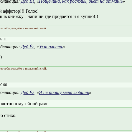
бликация:
Дед Ёг
, «
Пощечина, как роскошь, бьет на отмашь
»
 аффотор!!! Голос!
шь книжку - напиши где продаётся и я куплю!!!
ля тебя дождём в июльский зной.
09:11
бликация:
Дед Ёг
, «
Уст алость
»
)
ля тебя дождём в июльский зной.
09:06
бликация:
Дед Ёг
, «
Я не прошу меня любить
»
олотно в музейной раме
о стихо.