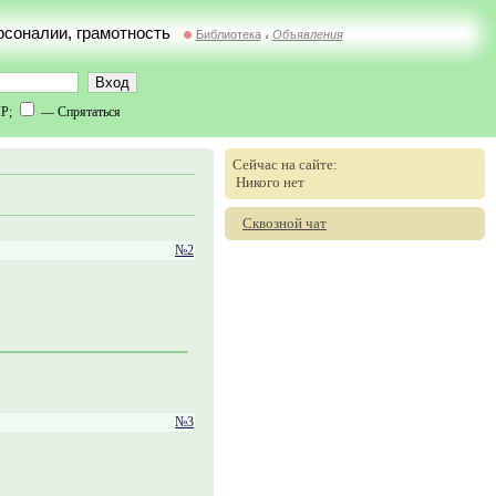
ерсоналии, грамотность
Библиотека
Объявления
//
IP;
— Спрятаться
Сейчас на сайте:
Никого нет
Сквозной чат
№2
№3