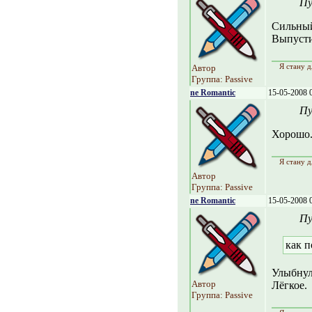
Пу
Сильный
Выпусти
Я стану д
Автор
Группа: Passive
ne Romantic
15-05-2008 
Пу
Хорошо.
Я стану д
Автор
Группа: Passive
ne Romantic
15-05-2008 
Пу
как п
Улыбнул
Автор
Лёгкое.
Группа: Passive