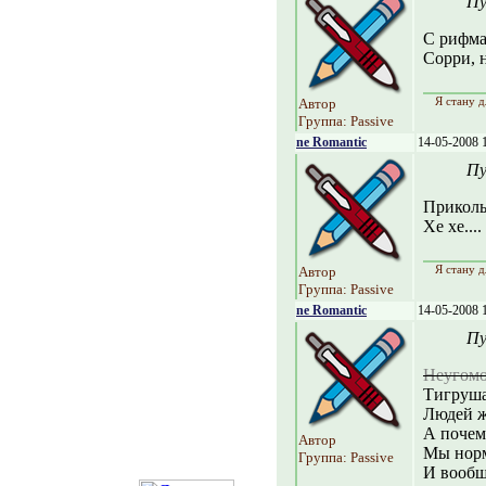
Пу
С рифма
Сорри, 
Я стану д
Автор
Группа: Passive
ne Romantic
14-05-2008 
Пу
Прикольн
Хе хе....
Я стану д
Автор
Группа: Passive
ne Romantic
14-05-2008 
Пу
Неугомо
Тигруша
Людей ж
А почем
Автор
Мы норм
Группа: Passive
И вообщё