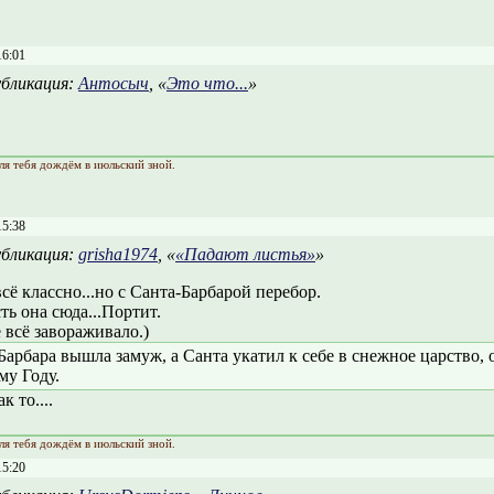
16:01
бликация:
Антосыч
, «
Это что...
»
ля тебя дождём в июльский зной.
15:38
бликация:
grisha1974
, «
«Падают листья»
»
сё классно...но с Санта-Барбарой перебор.
ть она сюда...Портит.
 всё завораживало.)
 Барбара вышла замуж, а Санта укатил к себе в снежное царство,
му Году.
к то....
ля тебя дождём в июльский зной.
15:20