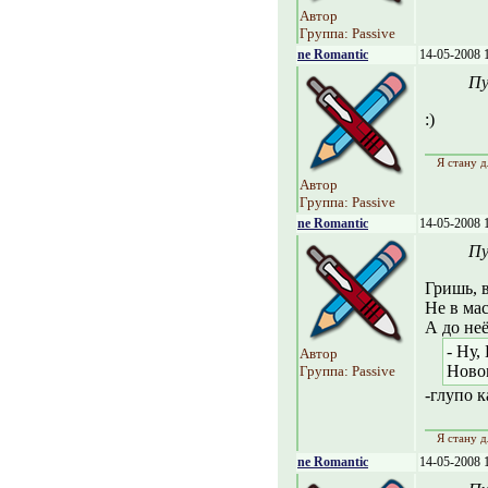
Автор
Группа: Passive
ne Romantic
14-05-2008 
Пу
:)
Я стану д
Автор
Группа: Passive
ne Romantic
14-05-2008 
Пу
Гришь, в
Не в мас
А до неё
- Ну,
Автор
Ново
Группа: Passive
-глупо ка
Я стану д
ne Romantic
14-05-2008 