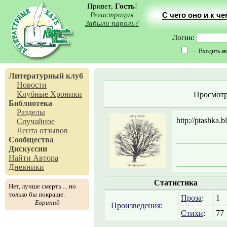
Привет,
Гость
!
Регистрация
С чего оно и к ч
Забыли пароль?
Логин:
— Входить ав
Литературный клуб
Новости
Клубные Хроники
Просмотр
Библиотека
Разделы
http://ptashka.
Случайное
Лента отзывов
Сообщества
Дискуссии
Найти Автора
Дневники
Статистика
Нет, лучше смерть ... но
только бы покраше.
Проза
:
1
Еврипид
Произведения
:
Стихи
:
77