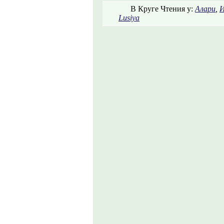
В Круге Чтения у:
Алари
,
И
Lusiya