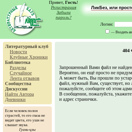
Привет,
Гость
!
Регистрация
ЛикБез, или прос
Забыли
пароль?
Логин:
— Входить ав
Литературный клуб
404
Новости
Клубные Хроники
Библиотека
Запрошенный Вами файл не найден
Разделы
Вероятно, он ещё просто не придума
Случайное
А может быть, Вы прошли по устар
Лента отзывов
файл, нужный Вам, существует, но л
Сообщества
пожалуйсте, сообщите об этом адм
Дискуссии
В сообщении, пожалуйста, укажите 
Найти Автора
и адрес странички.
Дневники
Если человек полон
страстей, то его глаза не
видят цвета, его уши не
слышат звука.
Гуань-цзы