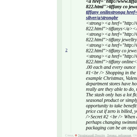
<a href="http://www.tiff
822.html">tiffany co jew
tiffany onlinstronga href
silver/a/strongbr
<strong><a href="http://
822.html">tiffanys</a><
<strong><a href="http://
822.html">tiffany jewel
<strong><a href="http://
2
822.html">tiffany co je
<strong><a href="http://
822.html">tiffany onlin
.00 each and every ounce 
#1<br /> Shopping in the r
example Christmas, Valent
department stores have h
really are they able to do, 
The stash only has a lot f
seasonal product or simpl
opportunity to take benefit
price cut if zero is bille
/>Secret #2 <br /> When a
perhaps changing swimming 
packaging can be an oppor
Стихи,
Український Простір
,
Лирика: пейзажная
, Об