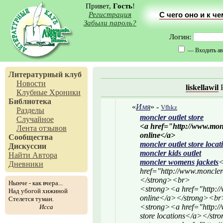
Привет,
Гость
!
Регистрация
С чего оно и к ч
Забыли пароль?
Логин:
— Входить ав
Литературный клуб
Новости
liskellawil
Р
Клубные Хроники
Библиотека
«
Имя
» -
Vfhkz
Разделы
moncler outlet store
Случайное
<a href="http://www.mon
Лента отзывов
online</a>
Сообщества
moncler outlet store locat
Дискуссии
moncler kids outlet
Найти Автора
moncler womens jackets
<
Дневники
href="http://www.moncler
</strong><br>
Нынче - как вчера...
<strong><a href="http://
Над убогой хижиной
online</a></strong><br
Стелется туман.
<strong><a href="http://
Исса
store locations</a></st