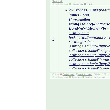
liskellawil
В сообществах:
Рецензенты Поэзии
«
Дочь короля Эилпа (балла
James Bond
Constellation
strong><a href="http:/
Bond</a></strong><br>
<strong><a
href="http://www.fakeom
3
</strong><br>
<strong><a href="http:/
collection-c-8.html">re
<strong><a href="http:/
collection-c-8.html">wa
<strong><a href="http:/
collection-c-8.html">wa
Стихи,
Библиотека
,
Драмы в стихах
, Объём: 0.301 а
В сообществах:
Турниры
,
Рецензенты Поэзии