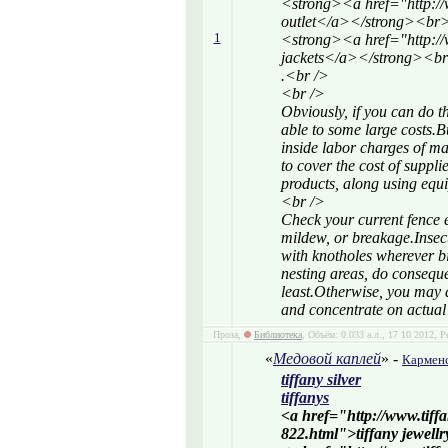
<strong><a href="http:/
outlet</a></strong><br
1
<strong><a href="http:/
jackets</a></strong><b
.<br />
<br />
Obviously, if you can do t
able to some large costs.Bu
inside labor charges of m
to cover the cost of suppli
products, along using equ
<br />
Check your current fence e
mildew, or breakage.Insect
with knotholes wherever bi
nesting areas, do conseque
least.Otherwise, you may d
and concentrate on actual
Проза,
Библиотека
, Объём: 0.033 а.л., 17 10 2012, 
«
Медовой каплей
» -
Кармен
tiffany silver
tiffanys
<a href="http://www.tiff
822.html">tiffany jewell