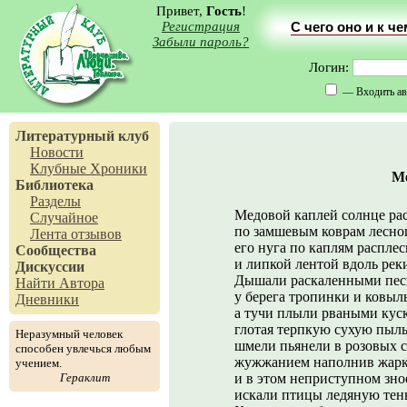
Привет,
Гость
!
Регистрация
С чего оно и к ч
Забыли пароль?
Логин:
— Входить ав
Литературный клуб
Новости
Клубные Хроники
Ме
Библиотека
Разделы
Медовой каплей солнце ра
Случайное
по замшевым коврам лесног
Лента отзывов
его нуга по каплям расплес
Сообщества
и липкой лентой вдоль реки
Дискуссии
Дышали раскаленными пес
Найти Автора
у берега тропинки и ковыль
Дневники
а тучи плыли рваными кус
глотая терпкую сухую пыль
Неразумный человек
шмели пьянели в розовых с
способен увлечься любым
жужжанием наполнив жарк
учением.
Гераклит
и в этом неприступном зно
искали птицы ледяную тен