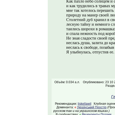
Как пахло небо солнцем и 
и как трудились в травах м
мне так хотелось перешить
природу на манер своей лю
Столетний дуб хранил в с
лесную тайну и немного сл
таились шорохи в ромашка
и спала нежность под корой
Не зная сладости своей пре
неслась душа, залита до кра
неслась к свободе, позабыв
Я улыбнулась, отпустив ее.
Объём: 0.034 а.л.
Опубликовано: 23 10 
Разде
Г
Рекомендации:
liskellawil
Клубная оценк
Доминанта:
Український Простір
(Про
русском так и на украинском языках.)
В сообществах:
Рецензенты Поэзии