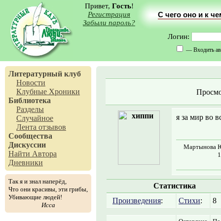
Привет,
Гость
!
Регистрация
С чего оно и к ч
Забыли пароль?
Логин:
— Входить ав
Литературный клуб
Новости
Клубные Хроники
Просмо
Библиотека
Разделы
я за мир во в
Случайное
Лента отзывов
Сообщества
Дискуссии
Мартынова Юл
Найти Автора
1
Дневники
Так я и знал наперёд,
Статистика
Что они красивы, эти грибы,
Убивающие людей!
Произведения
:
Стихи
:
8
Исса