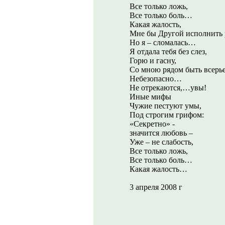
Все только ложь,
Все только боль…
Какая жалость,
Мне бы Другой исполнить 
Но я – сломалась…
Я отдала тебя без слез,
Горю и гасну,
Со мною рядом быть всерь
Небезопасно…
Не отрекаются,…увы!
Иные мифы
Чужие пестуют умы,
Под строгим грифом:
«Секретно» -
значится любовь –
Уже – не слабость,
Все только ложь,
Все только боль…
Какая жалость…
3 апреля 2008 г