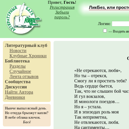
Привет,
Гость
!
Регистрация
ЛикБез, или прос
Забыли
пароль?
Логин:
— Входить ав
Литературный клуб
Новости
Клубные Хроники
Библиотека
Разделы
«Не отрекаются, любя»,
Случайное
Но ты – отрекся,
Лента отзывов
Смогу ли я простить тебя?
Сообщества
Ведь сердце бьется,
Дискуссии
Так, что не слышен бой ча
Найти Автора
И гул вокзалов,
Дневники
И монологи поездов…
Но я – устала.
Нынче выпал ясный день.
И в эпизодах роль моя
Но откуда брызжут капли?
Так неприметна,
В небе облака клочок.
Басё
Не отвлекаются, любя.
На сантименты…