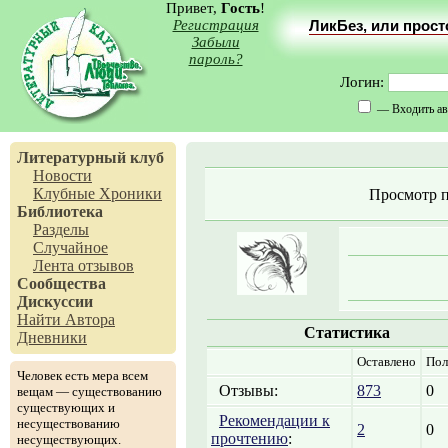
Привет,
Гость
!
Регистрация
ЛикБез, или прос
Забыли
пароль?
Логин:
— Входить ав
Литературный клуб
Новости
Клубные Хроники
Просмотр 
Библиотека
Разделы
Случайное
Лента отзывов
Сообщества
Дискуссии
Найти Автора
Статистика
Дневники
Оставлено
Пол
Человек есть мера всем
Отзывы:
873
0
вещам — существованию
существующих и
Рекомендации к
несуществованию
2
0
прочтению
:
несуществующих.