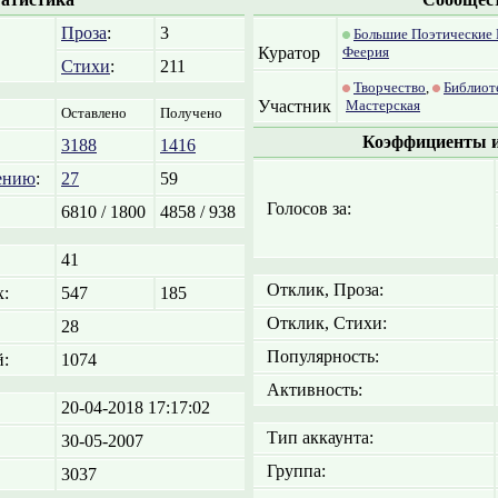
Проза
:
3
Большие Поэтические
Куратор
Феерия
Стихи
:
211
Творчество
,
Библиот
Участник
Мастерская
Оставлено
Получено
Коэффициенты и
3188
1416
ению
:
27
59
Голосов за:
6810 / 1800
4858 / 938
41
Отклик, Проза:
:
547
185
Отклик, Стихи:
28
Популярность:
:
1074
Активность:
20-04-2018 17:17:02
Тип аккаунта:
30-05-2007
Группа:
3037