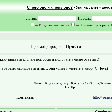
С чего оно и к чему оно?
- Уют на сайте - дело
Логин:
Пароль:
— Входить автоматически;
— Отключить проверку по 
Просто
Просмотр профиля:
аю задавать глупые вопросы и получать умные ответы :)
 вовремя нарисовать птицу, она успеет улететь в небо.(С- Ieva)
Леонид Брусницын, род. 10 августа 1953 года,
Тюмень
Ник: Просто
Контакты:
http:// разн
атистика
Сообщес