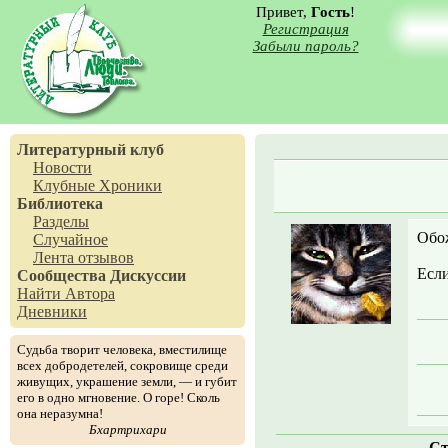
Привет,
Гость
!
Регистрация
Забыли пароль?
Литературный клуб
Новости
Клубные Хроники
Библиотека
Разделы
Обож
Случайное
Лента отзывов
Если
Сообщества
Дискуссии
Найти Автора
Дневники
Судьба творит человека, вместилище
всех добродетелей, сокровище среди
живущих, украшение земли, — и губит
его в одно мгновение. О горе! Сколь
она неразумна!
Бхартрихари
Ст