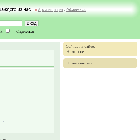
 каждого из нас
Администрация
Объявления
//
IP;
— Спрятаться
Сейчас на сайте:
Никого нет
Сквозной чат
ые
тва