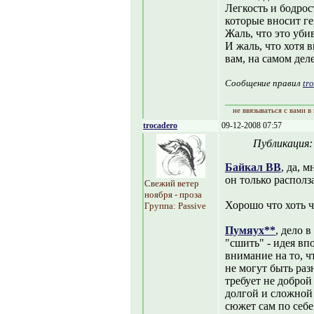
Легкость и бодрост
которые вносит ге
Жаль, что это уби
И жаль, что хотя 
вам, на самом деле
Сообщение правил
tr
не ввязываться с вами в
trocadero
09-12-2008 07:57
Публикация
Байкал ВВ
, да, 
он только располза
Свежий ветер
ноября - проза
Хорошо что хоть ч
Группа: Passive
Пумяух**
, дело в
"сшить" - идея вп
внимание на то, 
не могут быть ра
требует не доброй
долгой и сложной 
сюжет сам по себ