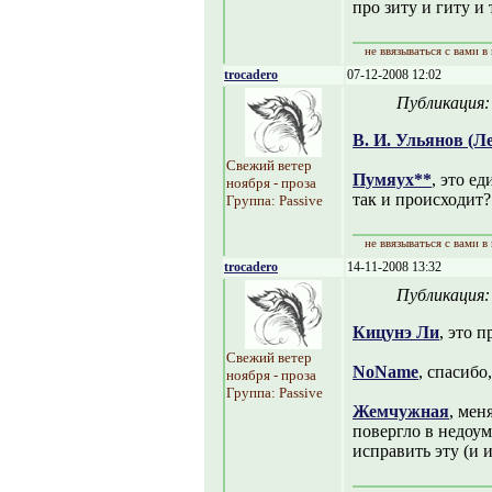
про зиту и гиту и т
не ввязываться с вами в
trocadero
07-12-2008 12:02
Публикация
В. И. Ульянов (Л
Свежий ветер
Пумяух**
, это е
ноября - проза
так и происходит?
Группа: Passive
не ввязываться с вами в
trocadero
14-11-2008 13:32
Публикация
Кицунэ Ли
, это п
Свежий ветер
NoName
, спасибо
ноября - проза
Группа: Passive
Жемчужная
, мен
повергло в недоум
исправить эту (и 