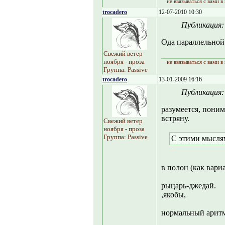
не ввязываться с вами в
trocadero
12-07-2010 10:30
Публикация
Ода параллельной
Свежий ветер
ноября - проза
не ввязываться с вами в
Группа: Passive
trocadero
13-01-2009 16:16
Публикация
разумеется, поним
встряну.
Свежий ветер
ноября - проза
Группа: Passive
С этими мысля
в полон (как вари
рыцарь-джедай.
,якобы,
нормальный арит