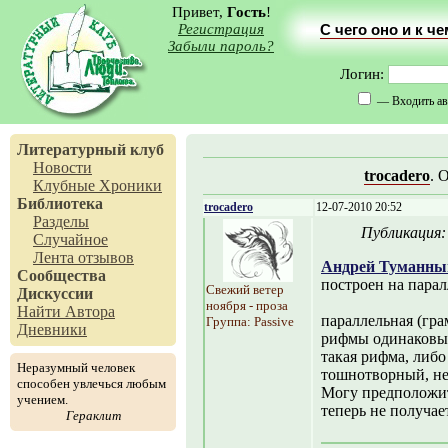
Привет,
Гость
!
Регистрация
С чего оно и к ч
Забыли пароль?
Логин:
— Входить ав
Литературный клуб
Новости
trocadero
. 
Клубные Хроники
Библиотека
trocadero
12-07-2010 20:52
Разделы
Публикация
Случайное
Лента отзывов
Андрей Туманны
Сообщества
построен на парал
Свежий ветер
Дискуссии
ноября - проза
Найти Автора
параллельная (гра
Группа: Passive
Дневники
рифмы одинаковых
такая рифма, либо
Неразумный человек
тошнотворный, не
способен увлечься любым
Могу предположить
учением.
теперь не получае
Гераклит