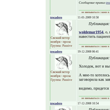
Сообщение правил
tr
не ввязываться с вами в
trocadero
11-01-2009 10:58
Публикация
woldemar1954
, о
навестить пациен
Свежий ветер
ноября - проза
Группа: Passive
не ввязываться с вами в
trocadero
19-12-2008 06:41
Публикация
Холодок, вот и вы
Свежий ветер
А мне-то хотелось
ноября - проза
заговорила как за
Группа: Passive
видимо, придется 
не ввязываться с вами в
trocadero
17-12-2008 10:54
Публикация