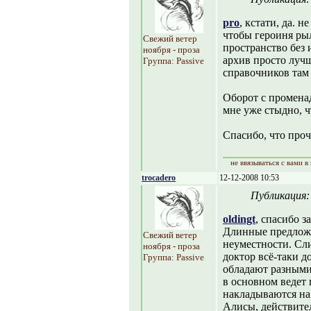
pro
, кстати, да. н
чтобы героиня рыл
Свежий ветер
пространство без 
ноября - проза
архив просто лучш
Группа: Passive
справочников там 
Оборот с промена
мне уже стыдно, чт
Спасибо, что проч
не ввязываться с вами в
trocadero
12-12-2008 10:53
Публикация
oldingt
, спасибо з
Длинные предложен
Свежий ветер
неуместности. Сли
ноября - проза
доктор всё-таки д
Группа: Passive
обладают разными
в основном ведет 
накладываются на 
Алисы, действите