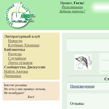
Привет,
Гость
!
Регистрация
Забыли пароль?
Литературный клуб
Новости
Клубные Хроники
Библиотека
Разделы
Случайное
Лента отзывов
Сообщества
Дискуссии
Найти Автора
Дневники
Ст
Блестят росинки.
Произведения
:
Но есть у них привкус печали,
Не позабудьте!
Басё
Отзывы: