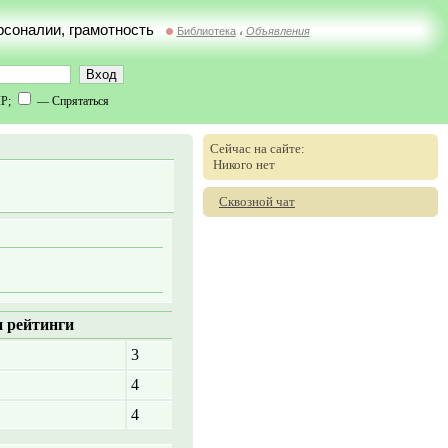
ерсоналии, грамотность
Библиотека
Объявления
//
IP;
— Спрятаться
Сейчас на сайте:
Никого нет
Сквозной чат
 рейтинги
3
4
4