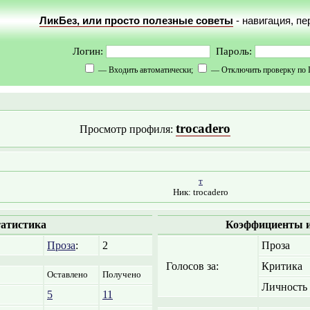
ЛикБез, или просто полезные советы
- навигация, п
Логин:
Пароль:
— Входить автоматически;
— Отключить проверку по 
trocadero
Просмотр профиля:
т
Ник: trocadero
атистика
Коэффициенты и
Проза
:
2
Проза
Голосов за:
Критика
Оставлено
Получено
Личность
5
11