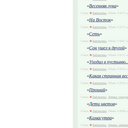
«
Весенняя луна
»
Стихи,
Библиотека
, Объём: 0.0171 а
«
На Восток
»
Стихи,
Библиотека
, Объём: 0.0171 а
«
Сеть
»
Стихи,
Библиотека
, Объём: 0.0457 а
«
Сон ушел к другой
»
Стихи,
Библиотека
, Объём: 0.0171 а
«
Уходил в пустыню..
Стихи,
Библиотека
, Объём: 0.0343 а
«
Какая странная вес
Стихи,
Библиотека
, Объём: 0.0229 а
«
Прощай
»
Стихи,
Библиотека
,
Лирика: городск
«
Дети цветов
»
Стихи,
Библиотека
, Объём: 0.0286 а
«
Камасутра
»
Стихи,
Библиотека
,
Лирика: любовн