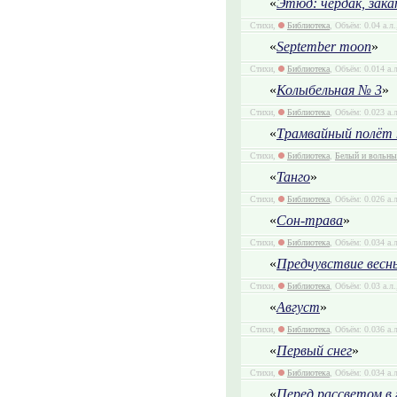
«
Этюд: чердак, зака
Стихи,
Библиотека
, Объём: 0.04 а.л
«
September moon
»
Стихи,
Библиотека
, Объём: 0.014 а.
«
Колыбельная № 3
»
Стихи,
Библиотека
, Объём: 0.023 а.
«
Трамвайный полёт 
Стихи,
Библиотека
,
Белый и вольны
«
Танго
»
Стихи,
Библиотека
, Объём: 0.026 а.
«
Сон-трава
»
Стихи,
Библиотека
, Объём: 0.034 а.
«
Предчувствие весн
Стихи,
Библиотека
, Объём: 0.03 а.л
«
Август
»
Стихи,
Библиотека
, Объём: 0.036 а.
«
Первый снег
»
Стихи,
Библиотека
, Объём: 0.034 а.
«
Перед рассветом в