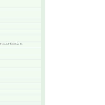
ицунэ Ли
,
EcstaZZy
,
nn