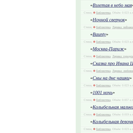
«
Взлетая в небо мая
Стихи,
Библиотека
, Объём: 0.023 а.
«
Ночной сверчок
»
Стихи,
Библиотека
,
Лирика: пейзаж
«
Baunty
»
Стихи,
Библиотека
, Объём: 0.023 а.
«
Москва-Париж
»
Стихи,
Библиотека
,
Лирика: городск
«
Сказка про Ивана 
Стихи,
Библиотека
,
Лирика: любовн
«
Сны на дне чашки
»
Стихи,
Библиотека
, Объём: 0.023 а.
«
1001 ночь
»
Стихи,
Библиотека
, Объём: 0.057 а.
«
Колыбельная мальч
Стихи,
Библиотека
, Объём: 0.019 а.
«
Колыбельная девоч
Стихи,
Библиотека
, Объём: 0.023 а.