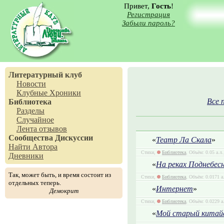
Привет,
Гость
!
Регистрация
Забыли пароль?
Литературный клуб
Новости
Клубные Хроники
Все 
Библиотека
Разделы
Случайное
Лента отзывов
Сообщества
Дискуссии
«
Театр Ла Скала
»
Найти Автора
Стихи,
Библиотека
, Объём: 0.05 а.л
Дневники
«
На реках Поднебес
Так, может быть, и время состоит из
Стихи,
Библиотека
, Объём: 0.0171 а
отдельных теперь.
«
Интернет
»
Демокрит
Стихи,
Библиотека
, Объём: 0.0229 а
«
Мой старый китай