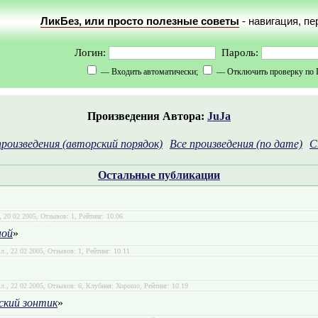
ЛикБез, или просто полезные советы
- навигация, п
Логин:
Пароль:
— Входить автоматически;
— Отключить проверку по 
Произведения Автора:
JuJa
произведения (авторский порядок)
Все произведения (по дате)
С
Остальные публикации
., 20 02 2005, Отзывов: 1, Рейтинг: 10.06
ной
»
.л., 22 02 2005, Отзывов: 1, Рейтинг: 10.11
.л., 22 02 2005, Отзывов: 6, Клубная: Хорошо, Рейтинг: 10.19
ский зонтик
»