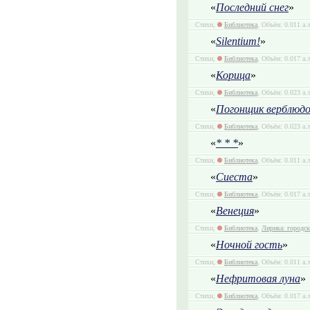
«
Последний снег
»
Стихи,
Библиотека
, Объём: 0.011 а.
«
Silentium!
»
Стихи,
Библиотека
, Объём: 0.017 а.
«
Корица
»
Стихи,
Библиотека
, Объём: 0.023 а.
«
Погонщик верблюдо
Стихи,
Библиотека
, Объём: 0.023 а.
«
* * *
»
Стихи,
Библиотека
, Объём: 0.011 а.
«
Сиеста
»
Стихи,
Библиотека
, Объём: 0.017 а.
«
Венеция
»
Стихи,
Библиотека
,
Лирика: городск
«
Ночной гость
»
Стихи,
Библиотека
, Объём: 0.011 а.
«
Нефритовая луна
»
Стихи,
Библиотека
, Объём: 0.017 а.