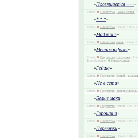
«
Посвящается -----
»
Стихи,
Библиотека
,
Размышления
, 
«
* * *
»
Стихи,
Библиотека
, Объём: 0.0057 а
«
Маджонг
»
Стихи,
Библиотека
,
осень
, Объём: 0
«
Метаморфозы
»
Стихи,
Творчество
,
Эзотерика
, Объё
В сообществах:
Квинтэссенция
«
Гейша
»
Стихи,
Творчество
,
Белый и вольны
«
Не в сети
»
Стихи,
Творчество
,
Твердые формы:
«
Белые маки
»
Стихи,
Творчество
, Объём: 0.027 а.
«
Горошина
»
Стихи,
Библиотека
, Объём: 0.034 а.
«
Перевязки
»
Стихи,
Библиотека
, Объём: 0.044 а.