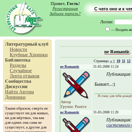
Привет,
Гость
!
Регистрация
С чего оно и к ч
Забыли пароль?
Логин:
— Входить ав
Литературный клуб
Новости
ne Romantic
.
Клубные Хроники
Библиотека
Страницы:
«
<
10
11
12
Разделы
ne Romantic
31-03-2008 11:24
Случайное
Публикация
Лента отзывов
Сообщества
Бывает...:)
Дискуссии
Найти Автора
Я стану для тебя дождё
Дневники
Автор
Группа: Passive
Таким образом, смерть не
ne Romantic
31-03-2008 11:20
существует ни для живых,
ни для мёртвых, так как
Публикация
для одних она сама не
системного 
существует, а другие для
неё сами не существуют.