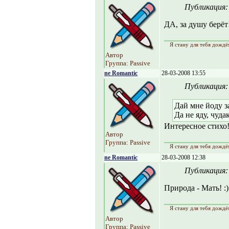
Публикация
ДА, за душу берёт!
Я стану для тебя дождё
Автор
Группа: Passive
ne Romantic
28-03-2008 13:55
Публикация
Дай мне йоду з
Да не яду, чудак
Интересное стихо!
Автор
Группа: Passive
Я стану для тебя дождё
ne Romantic
28-03-2008 12:38
Публикация
Природа - Мать! :)
Я стану для тебя дождё
Автор
Группа: Passive