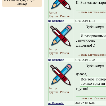
!!! Без комментарие
Эпикур
Я стану для тебя дождё
Автор
Группа: Passive
ne Romantic
31-03-2008 11:14
Публикация
И разорванный
- интересно...
Душевно! :)
Автор
Группа: Passive
Я стану для тебя дождё
ne Romantic
31-03-2008 07:35
Публикация
дааааа,
Всё тебе, повер
Только вряд ли
Автор
грусно!
Группа: Passive
Я стану для тебя дождё
ne Romantic
28-03-2008 14:02