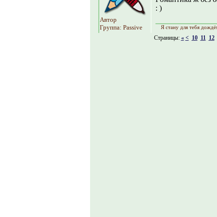
: )
Автор
Группа: Passive
Я стану для тебя дождё
Страницы:
«
<
10
11
12