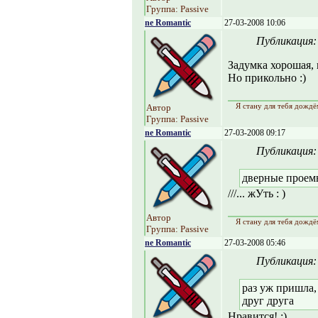
Группа: Passive
ne Romantic
27-03-2008 10:06
Публикация
Задумка хорошая, н
Но прикольно :)
Я стану для тебя дождё
Автор
Группа: Passive
ne Romantic
27-03-2008 09:17
Публикация
дверные проем
///... жУть : )
Автор
Я стану для тебя дождё
Группа: Passive
ne Romantic
27-03-2008 05:46
Публикация
раз уж пришла,
друг друга
Нравится! :)