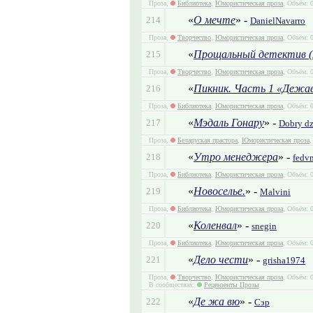
Проза,
Библиотека
,
Юмористическая проза
, Объём: 
«
О мечте
» -
214
DanielNavarro
Проза,
Творчество
,
Юмористическая проза
, Объём: 
«
Прощальный детектив (
215
Проза,
Творчество
,
Юмористическая проза
, Объём: 
«
Пикник. Часть 1 «Дежа
216
Проза,
Библиотека
,
Юмористическая проза
, Объём: 
«
Мэдаль Гонару
» -
217
Dobry d
Проза,
Беларуская прастора
,
Юмористическая проза
,
«
Утро менеджера
» -
218
fedv
Проза,
Библиотека
,
Юмористическая проза
, Объём: 
«
Новоселье.
» -
219
Malvini
Проза,
Библиотека
,
Юмористическая проза
, Объём: 
«
Коленвал
» -
220
snegin
Проза,
Библиотека
,
Юмористическая проза
, Объём: 
«
Дело чести
» -
221
grisha1974
Проза,
Творчество
,
Юмористическая проза
, Объём: 
В сообществах:
Рецензенты Прозы
«
Де жа вю
» -
222
Сэр