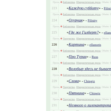
Проза,
Библиотека
,
Юмористическая проза
, Объём: 
«
Каждую субботу
» -
223
Filis
Проза,
Библиотека
,
Юмористическая проза
, Объём: 
«
Огурчик
» -
224
Filisity
Проза,
Библиотека
,
Юмористическая проза
, Объём: 
«
Где же Гилберт?
» -
225
ellan
Проза,
Творчество
,
Юмористическая проза
, Объём: 
«
Картина
» -
226
ellanoris
Проза,
Библиотека
,
Юмористическая проза
, Объём: 0
«
Про Турин
» -
227
Russ
Проза,
Библиотека
,
Юмористическая проза
, Объём: 0
«
Волобыр здесь не бывае
228
Проза,
Библиотека
,
Юмористическая проза
, Объём: 0
«
Слова
» -
229
Chingiz
Проза,
Творчество
,
Юмористическая проза
, Объём: 
«
Пятница
» -
230
Chingiz
Проза,
Творчество
,
Юмористическая проза
, Объём: 
«
Немного о лилекантропа
231