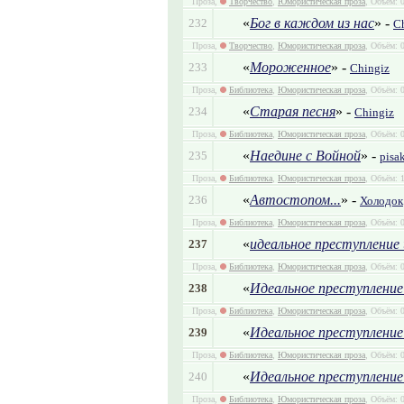
Проза,
Творчество
,
Юмористическая проза
, Объём: 0
«
Бог в каждом из нас
» -
232
C
Проза,
Творчество
,
Юмористическая проза
, Объём: 
«
Мороженное
» -
233
Chingiz
Проза,
Библиотека
,
Юмористическая проза
, Объём: 0
«
Старая песня
» -
234
Chingiz
Проза,
Библиотека
,
Юмористическая проза
, Объём: 
«
Наедине с Войной
» -
235
pisa
Проза,
Библиотека
,
Юмористическая проза
, Объём: 
«
Автостопом...
» -
236
Холодок
Проза,
Библиотека
,
Юмористическая проза
, Объём: 
«
идеальное преступление 
237
Проза,
Библиотека
,
Юмористическая проза
, Объём: 0
«
Идеальное преступление
238
Проза,
Библиотека
,
Юмористическая проза
, Объём: 0
«
Идеальное преступление
239
Проза,
Библиотека
,
Юмористическая проза
, Объём: 0
«
Идеальное преступление
240
Проза,
Библиотека
,
Юмористическая проза
, Объём: 