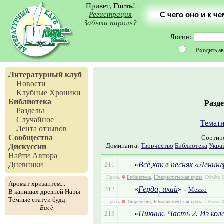
Привет,
Гость
!
Регистрация
С чего оно и к ч
Забыли пароль?
Логин:
— Входить ав
Литературный клуб
Новости
Клубные Хроники
Библиотека
Разд
Разделы
Случайное
Темати
Лента отзывов
Сообщества
Сортир
Доминанта:
Творчество
Библиотека
Укра
Дискуссии
Найти Автора
«
Всё,как в песнях «Ленин
Дневники
211
Проза,
Библиотека
,
Юмористическая проза
, Объём: 
Аромат хризантем...
«
Герда, икай
» -
212
Mezzo
В капищах древней Нары
Тёмные статуи будд.
Проза,
Творчество
,
Юмористическая проза
, Объём: 0
Басё
«
Пикник. Часть 2. Из кол
213