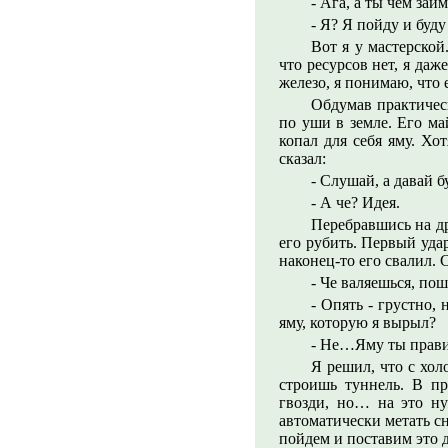
- Ага, а ты чем зай
- Я? Я пойду и буду
Вот я у мастерско
что ресурсов нет, я даж
железо, я понимаю, что 
Обдумав практическ
по уши в земле. Его ма
копал для себя яму. Х
сказал:
- Слушай, а давай 
- А че? Идея.
Перебравшись на др
его рубить. Первый удар
наконец-то его свалил. 
- Че валяешься, по
- Опять - грустно,
яму, которую я вырыл?
- Не…Яму ты прави
Я решил, что с хо
строишь туннель. В п
гвозди, но… на это ну
автоматически метать сн
пойдем и поставим это