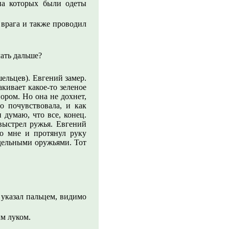
 на которых были одеты
 врага и также проводил
лать дальше?
ельцев). Евгений замер.
акивает какое-то зеленое
ором. Но она не дохнет,
о почувствовала, и как
 думаю, что все, конец.
выстрел ружья. Евгений
ко мне и протянул руку
одельными оружьями. Тот
 указал пальцем, видимо
ым луком.