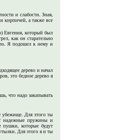
ости и слабости. Зная,
 и кирпичей, а также все
но) Евгения, который был
рел, как он старательно
ло. Я подошел к нему и
дходящее дерево и начал
ров, это бедное дерево я
шь, что надо закапывать
е убежище. Для этого ты
 2 надежные пружины и
е пушки, которые будут
утылки. Для этого я и ты