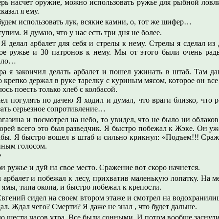
перь насчет оружие, можно использовать ружье для рыбной ловли
казал я ему.
 будем использовать лук, всякие камни, о, тот же шифер…
тупим. Я думаю, что у нас есть три дня не более.
 Я делал арбалет для себя и стрелы к нему. Стрелы я сделал из
ое ружье и 30 патронов к нему. Мы от этого были очень рад
мало…
ра я закончил делать арбалет и пошел ужинать в штаб. Там да
о крепко держал в руке тарелку с куриным мясом, которое он в
ось поесть только хлеб с колбасой.
л погулять по дачею Я ходил и думал, что враги близко, что 
зать серьезное сопротивление…
агазина и посмотрел на небо, то увидел, что не было ни облако
орей всего это был разведчик. Я быстро побежал к Жэке. Он уж
ы. Я быстро вошел в штаб и сильно крикнул: «Подъем!!! Сраж
онным голосом.
?
ри ружье и дуй на свое место. Сражение вот скоро начнется.
л арбалет и побежал к лесу, прихватив маленькую лопатку. На м
 ямы, типа окопа, и быстро побежал к крепости.
Евгений сидел на своем втором этаже и смотрел на водохранилищ
ал. Ждал чего? Смерти? Я даже не знал , что будет дальше.
до шести часов утра. Все были сонными. И потом вообще засну