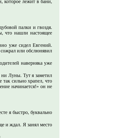
, которое лежит в бани,
 дубовой палки и гвоздя.
ы, что нашли настоящее
вно уже сидел Евгений.
се сожрал или обслюнявил
родителей наверняка уже
в ни Луны. Тут я заметил
е так сильно храпел, что
ение начинается!» он не
есте я быстро, буквально
е и ждал. Я занял место
ли…