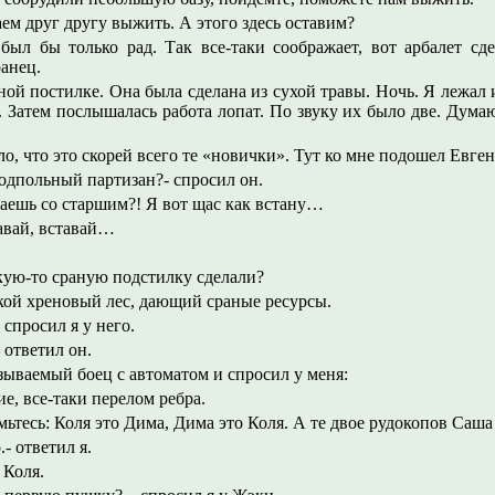
аем друг другу выжить. А этого здесь оставим?
ыл бы только рад. Так все-таки соображает, вот арбалет сдел
ранец.
ной постилке. Она была сделана из сухой травы. Ночь. Я лежал
л. Затем послышалась работа лопат. По звуку их было две. Дума
о, что это скорей всего те «новички». Тут ко мне подошел Евге
 подпольный партизан?- спросил он.
ваешь со старшим?! Я вот щас как встану…
тавай, вставай…
акую-то сраную подстилку сделали?
такой хреновый лес, дающий сраные ресурсы.
 спросил я у него.
 ответил он.
зываемый боец с автоматом и спросил у меня:
е, все-таки перелом ребра.
омьтесь: Коля это Дима, Дима это Коля. А те двое рудокопов Саша
.- ответил я.
 Коля.