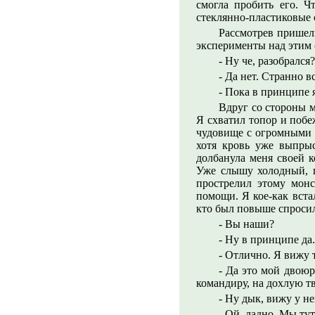
смогла пробить его. Ч
стеклянно-пластиковые 
Рассмотрев пришель
эксперименты над этим
- Ну че, разобрался?
- Да нет. Странно 
- Пока в принципе 
Вдруг со стороны м
Я схватил топор и побеж
чудовище с огромными з
хотя кровь уже выпрыс
долбанула меня своей к
Уже слышу холодный, п
прострелил этому монс
помощи. Я кое-как вста
кто был повыше спроси
- Вы наши?
- Ну в принципе да
- Отлично. Я вижу 
- Да это мой двою
командиру, на дохлую тв
- Ну дык, вижу у н
- Ой, ладно. Мы ту