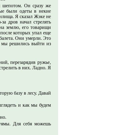
я шепотом. Он сразу же
рые были одеты в некие
илища. Я сказал Жэке не
-за дров начал стрелять
на землю, его товарищи
 после которых упал еще
балета. Они умерли. Это
ас мы решились выйти из
ний, перезарядив ружье,
стрелить в них. Ладно. Я
орую базу в лесу. Давай
ыглядеть и как мы будем
но.
уямы. Для себя можешь