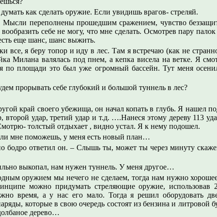
мешься?
 думать как сделать оружие. Если увидишь врагов- стреляй.
й. Мысли переполнены прошедшим сражением, чувство беззащитн
е вообразить себе не могу, что мне сделать. Осмотрев пару палок
есть еще шанс, шанс выжить.
и все, я беру топор и иду в лес. Там я встречаю (как не стран
йка Милана валялась под пнем, а кепка висела на ветке. Я смот
отя по площади это был уже огромный бассейн. Тут меня осени
будем прорывать себе глубокий и большой туннель в лес?
угой край своего убежища, он начал копать в глубь. Я нашел по
, второй удар, третий удар и т.д. ….Нанеся этому дереву 113 уда
Смотрю- толстый отдыхает , видно устал. Я к нему подошел.
шли мне поможешь, у меня есть новый план…
 но бодро ответил он. – Слышь ты, может ты через минуту скаже
льно выкопал, нам нужен туннель. У меня другое…
лодным оружием мы нечего не сделаем, тогда нам нужно хороше
ринципе можно придумать стреляющие оружие, использовав
жно время, а у нас его мало. Тогда я решил оборудовать дв
аряды, которые в свою очередь состоят из бензина и литровой б
 долбаное дерево…