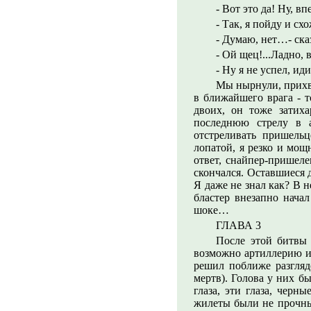
- Вот это да! Ну, вп
- Так, я пойду и с
- Думаю, нет…- ска
- Ой щец!...Ладно, 
- Ну я не успел, иди
Мы нырнули, прихва
в ближайшего врага - т
двоих, он тоже затиха
последнюю стрелу в а
отстреливать пришель
лопатой, я резко и мощ
ответ, снайпер-пришел
скончался. Оставшиеся 
Я даже не знал как? В н
бластер внезапно начал
шоке…
ГЛАВА 3
После этой битвы 
возможно артиллерию и 
решил поближе разгляд
мертв). Голова у них бы
глаза, эти глаза, чер
жилеты были не прочные