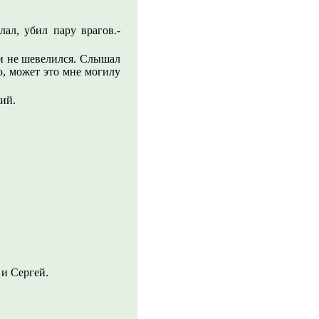
ал, убил пару врагов.-
 и не шевелился. Слышал
ю, может это мне могилу
ний.
 и Сергей.