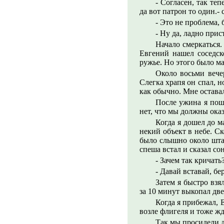
- Согласен, так те
да вот патрон то один.- с
- Это не проблема,
- Ну да, ладно прис
Начало смеркаться.
Евгений нашел соседск
ружье. Но этого было 
Около восьми вече
Слегка храпя он спал, н
как обычно. Мне оставал
После ужина я поше
нет, что мы должны ока
Когда я дошел до м
некий объект в небе. Ск
было слышно около штаб
спеша встал и сказал с
- Зачем так кричать
- Давай вставай, бе
Затем я быстро взя
за 10 минут выкопал две
Когда я прибежал, 
возле флигеля и тоже жд
Так мы просидели 