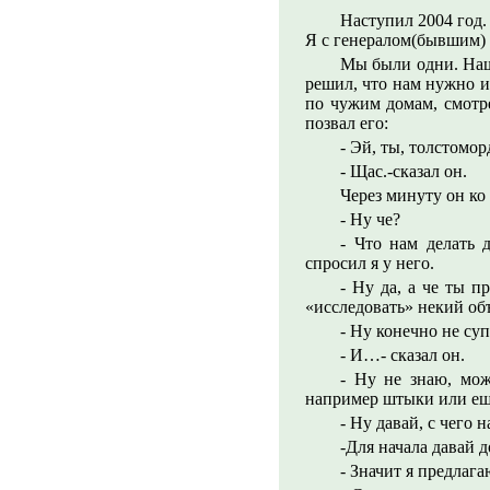
Наступил 2004 год.
Я с генералом(бывшим) 
Мы были одни. Наши
решил, что нам нужно и
по чужим домам, смотре
позвал его:
- Эй, ты, толстомор
- Щас.-сказал он.
Через минуту он ко
- Ну че?
- Что нам делать 
спросил я у него.
- Ну да, а че ты п
«исследовать» некий объ
- Ну конечно не су
- И…- сказал он.
- Ну не знаю, мож
например штыки или еще
- Ну давай, с чего 
-Для начала давай 
- Значит я предлага