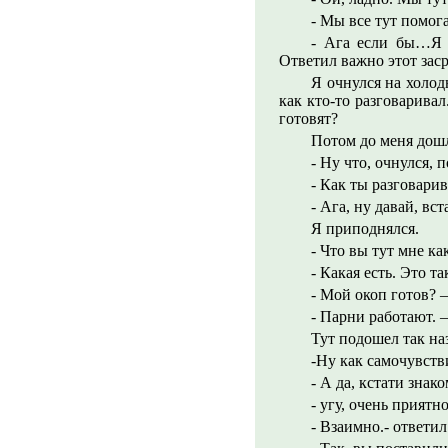
- Мы все тут помог
- Ага если бы…Я б
Ответил важно этот зас
Я очнулся на холод
как кто-то разговарива
готовят?
Потом до меня дошл
- Ну что, очнулся,
- Как ты разговари
- Ага, ну давай, вс
Я приподнялся.
- Что вы тут мне к
- Какая есть. Это 
- Мой окоп готов? –
- Парни работают. –
Тут подошел так на
-Ну как самочувстви
- А да, кстати знак
- угу, очень приятно
- Взаимно.- ответил