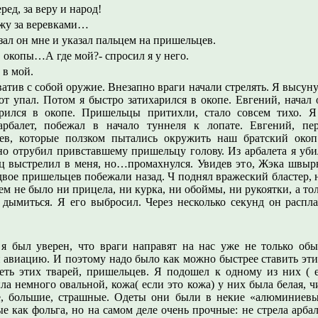
еред, за веру и народ!
хожу за веревками…
зал он мне и указал пальцем на пришельцев.
в окопы…А где мой?- спросил я у него.
 в мой.
тив с собой оружие. Внезапно враги начали стрелять. Я высунул
от упал. Потом я быстро затихарился в окопе. Евгений, начал 
рился в окопе. Пришельцы притихли, стало совсем тихо. Я
рбалет, побежал в начало туннеля к лопате. Евгений, пер
цев, которые ползком пытались окружить наш братский окоп
но отрубил привставшему пришельцу голову. Из арбалета я уб
ец выстрелил в меня, но…промахнулся. Увидев это, Жэка швырн
двое пришельцев побежали назад. Ч поднял вражеский бластер,
ем не было ни прицела, ни курка, ни обоймы, ни рукоятки, а то
 дымиться. Я его выбросил. Через несколько секунд он распл
я был уверен, что враги направят на нас уже не только об
авиацию. И поэтому надо было как можно быстрее ставить эти
еть этих тварей, пришельцев. Я подошел к одному из них ( 
ла немного овальной, кожа( если это кожа) у них была белая, ч
ные, большие, страшные. Одеты они были в некие «алюминиев
 как фольга, но на самом деле очень прочные: не стрела арбал