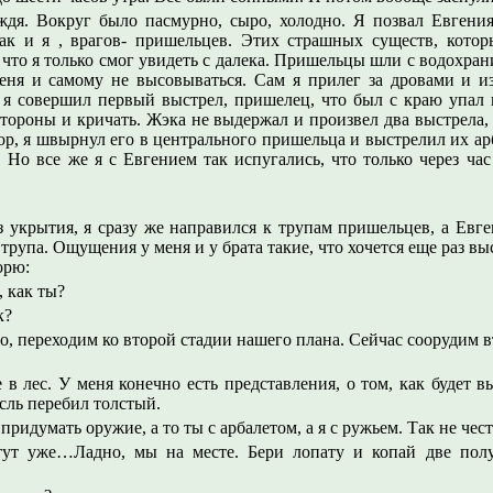
ждя. Вокруг было пасмурно, сыро, холодно. Я позвал Евгени
как и я , врагов- пришельцев. Этих страшных существ, кото
 что я только смог увидеть с далека. Пришельцы шли с водохран
еня и самому не высовываться. Сам я прилег за дровами и из
а я совершил первый выстрел, пришелец, что был с краю упал 
 стороны и кричать. Жэка не выдержал и произвел два выстрела,
ор, я швырнул его в центрального пришельца и выстрелил их ар
 Но все же я с Евгением так испугались, что только через ч
 укрытия, я сразу же направился к трупам пришельцев, а Евге
трупа. Ощущения у меня и у брата такие, что хочется еще раз вы
орю:
, как ты?
к?
 переходим ко второй стадии нашего плана. Сейчас соорудим вт
в лес. У меня конечно есть представления, о том, как будет в
сль перебил толстый.
придумать оружие, а то ты с арбалетом, а я с ружьем. Так не чест
 тут уже…Ладно, мы на месте. Бери лопату и копай две пол