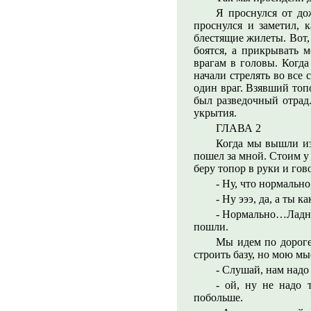
Я проснулся от до
проснулся и заметил, 
блестящие жилеты. Вот,
боятся, а прикрывать м
врагам в головы. Когд
начали стрелять во все
один враг. Взявший топ
был разведочный отрад.
укрытия.
ГЛАВА 2
Когда мы вышли из
пошел за мной. Стоим у 
беру топор в руки и гов
- Ну, что нормально
- Ну эээ, да, а ты ка
- Нормально…Ладно,
пошли.
Мы идем по дороге 
строить базу, но мою мы
- Слушай, нам надо 
- ой, ну не надо
побольше.