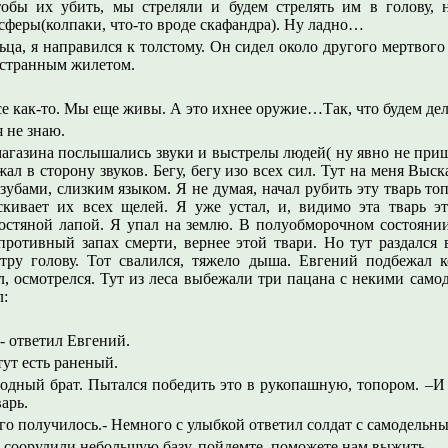
тобы их убить, мы стреляли и будем стрелять им в голову,
сферы(колпаки, что-то вроде скафандра). Ну ладно…
ца, я направился к толстому. Он сидел около другого мертвого
 странным жилетом.
все как-то. Мы еще живы. А это ихнее оружие…Так, что будем де
я не знаю.
агазина послышались звуки и выстрелы людей( ну явно не приш
ал в сторону звуков. Бегу, бегу изо всех сил. Тут на меня Выск
убами, слизким языком. Я не думая, начал рубить эту тварь топ
кивает их всех щелей. Я уже устал, и, видимо эта тварь эт
остяной лапой. Я упал на землю. В полуобморочном состоянии
ротивный запах смерти, вернее этой твари. Но тут раздался 
тру голову. Тот свалился, тяжело дыша. Евгений подбежал 
л, осмотрелся. Тут из леса выбежали три пацана с некими сам
л:
.- ответил Евгений.
тут есть раненый.
родный брат. Пытался победить это в рукопашную, топором. –И
арь.
его получилось.- Немного с улыбкой ответил солдат с самодельн
т соорудили небольшую базу, пойдемте, поможете нам выжить.