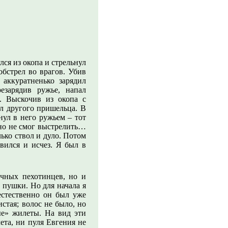
ся из окопа и стрельнул
обстрел во врагов. Убив
 аккуратненько зарядил
езарядив ружье, напал
. Выскочив из окопа с
ил другого пришельца. В
ул в него ружьем – тот
 но не смог выстрелить…
лько ствол и дуло. Потом
авился и исчез. Я был в
ычных пехотинцев, но и
 пушки. Но для начала я
естественно он был уже
истая; волос не было, но
ые» жилеты. На вид эти
ета, ни пуля Евгения не