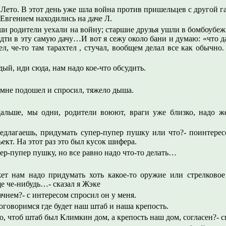
 Лето. В этот день уже шла война против пришельцев с другой г
Евгением находились на даче Л.
 родители уехали на войну; старшие друзья ушли в бомбоубежи
дти в эту самую дачу…И вот я сежу около бани и думаю: «что 
л, че-то там тарахтел , стучал, вообщем делал все как обычно
дый, иди сюда, нам надо кое-что обсудить.
 мне подошел и спросил, тяжело дыша.
дальше, мы одни, родители воюют, враги уже близко, надо же 
редлагаешь, придумать супер-пупер пушку или что?- поинтерес
ект. На этот раз это был кусок шифера.
пер-пупер пушку, но все равно надо что-то делать…
ет нам надо придумать хоть какое-то оружие или стрелковое
 че-нибудь…- сказал я Жэке
начнем?- с интересом спросил он у меня.
договоримся где будет наш штаб и наша крепость.
ю, чтоб штаб был Климкин дом, а крепость наш дом, согласен?- с