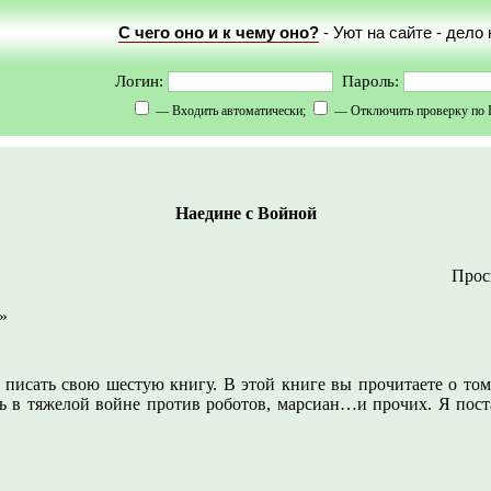
С чего оно и к чему оно?
- Уют на сайте - дело
Логин:
Пароль:
— Входить автоматически;
— Отключить проверку по 
Наедине с Войной
Прось
»
писать свою шестую книгу. В этой книге вы прочитаете о том,
ь в тяжелой войне против роботов, марсиан…и прочих. Я пост