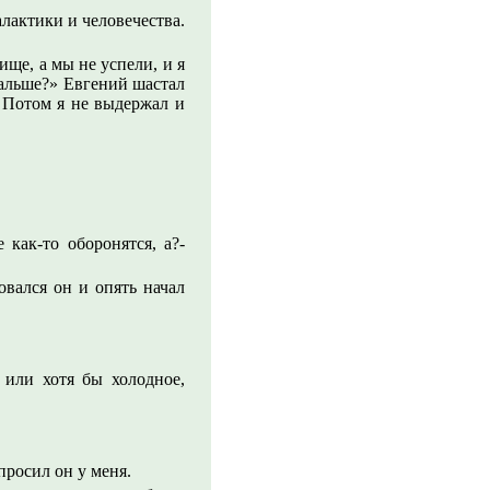
алактики и человечества.
ще, а мы не успели, и я
дальше?» Евгений шастал
. Потом я не выдержал и
как-то оборонятся, а?-
овался он и опять начал
 или хотя бы холодное,
просил он у меня.