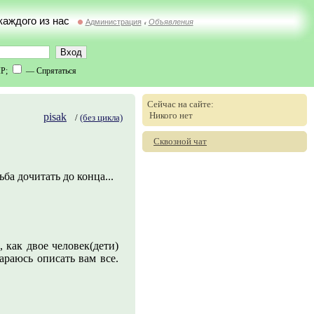
 каждого из нас
Администрация
Объявления
//
IP;
— Спрятаться
Сейчас на сайте:
Никого нет
pisak
/
(без цикла)
Сквозной чат
ба дочитать до конца...
 как двое человек(дети)
араюсь описать вам все.