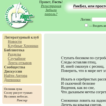
Привет,
Гость
!
Регистрация
ЛикБез, или прос
Забыли
пароль?
Логин:
— Входить ав
Литературный клуб
Новости
Клубные Хроники
Библиотека
Разделы
Ступать босиком по сугроб
Случайное
Следы оставляя птиц,
Лента отзывов
И, иней смахнув с ресниц,
Сообщества
Поверить, что в мире нет з
Дискуссии
Найти Автора
Искать в серебристых расс
Дневники
И сказочной белизне
Видения, как во сне,
Осенняя луна
Что дыханьем мечты согре
Сосну рисует тушью
На синих небесах.
Рансэцу
Снежинки ловить на ладон
Лететь на крылья снегов,