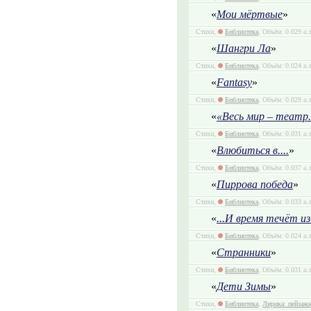
«
Мои мёртвые
»
Стихи,
Библиотека
, Объём: 0.029 а.
«
Шангри Ла
»
Стихи,
Библиотека
, Объём: 0.024 а.
«
Fantasy
»
Стихи,
Библиотека
, Объём: 0.029 а.
«
«Весь мир – театр.
Стихи,
Библиотека
, Объём: 0.031 а.
«
Влюбиться в....
»
Стихи,
Библиотека
, Объём: 0.037 а.
«
Пиррова победа
»
Стихи,
Библиотека
, Объём: 0.033 а.
«
...И время течёт и
Стихи,
Библиотека
, Объём: 0.024 а.
«
Странники
»
Стихи,
Библиотека
, Объём: 0.031 а.
«
Дети Зимы
»
Стихи,
Библиотека
,
Лирика: пейзаж