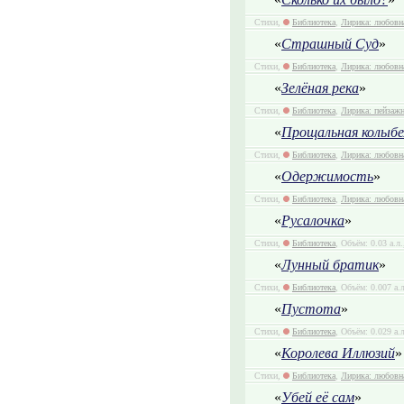
Стихи,
Библиотека
,
Лирика: любовн
«
Страшный Суд
»
Стихи,
Библиотека
,
Лирика: любовн
«
Зелёная река
»
Стихи,
Библиотека
,
Лирика: пейзаж
«
Прощальная колыбе
Стихи,
Библиотека
,
Лирика: любовн
«
Одержимость
»
Стихи,
Библиотека
,
Лирика: любовн
«
Русалочка
»
Стихи,
Библиотека
, Объём: 0.03 а.л
«
Лунный братик
»
Стихи,
Библиотека
, Объём: 0.007 а.
«
Пустота
»
Стихи,
Библиотека
, Объём: 0.029 а.
«
Королева Иллюзий
»
Стихи,
Библиотека
,
Лирика: любовн
«
Убей её сам
»