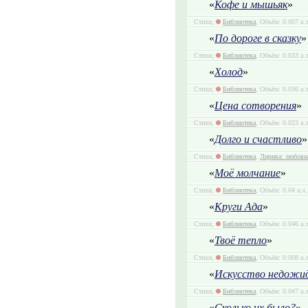
«
Кофе и мышьяк
»
Стихи,
Библиотека
, Объём: 0.007 а.
«
По дороге в сказку
»
Стихи,
Библиотека
, Объём: 0.033 а.
«
Холод
»
Стихи,
Библиотека
, Объём: 0.036 а.
«
Цена сотворения
»
Стихи,
Библиотека
, Объём: 0.023 а.
«
Долго и счастливо
»
Стихи,
Библиотека
,
Лирика: любовн
«
Моё молчание
»
Стихи,
Библиотека
, Объём: 0.04 а.л
«
Круги Ада
»
Стихи,
Библиотека
, Объём: 0.046 а.
«
Твоё тепло
»
Стихи,
Библиотека
, Объём: 0.008 а.
«
Искусство недожи
Стихи,
Библиотека
, Объём: 0.047 а.
«
Сколько их было?
»