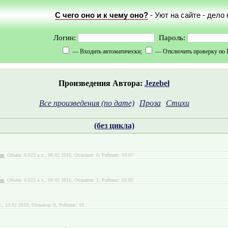
С чего оно и к чему оно?
- Уют на сайте - дело
Логин:
Пароль:
— Входить автоматически;
— Отключить проверку по 
Произведения Автора:
Jezebel
Все произведения (по дате)
Проза
Стихи
(без цикла)
ая
, Объём: 0.023 а.л., 08 02 2010, Отзывов: 6, Рейтинг: 10.07
ая
, Объём: 0.023 а.л., 08 02 2010, Отзывов: 2, Рейтинг: 10.02
л., 13 02 2010, Отзывов: 6, Рейтинг: 10