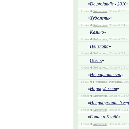
«
De profundis - 2010
»
Стихи,
Библиотека
, Объём: 0.027 а.
«
Художник
»
Стихи,
Библиотека
, Объём: 0.024 а.
«
Казино
»
Стихи,
Библиотека
, Объём: 0.037 а.
«
Пенелопа
»
Стихи,
Библиотека
, Объём: 0.038 а.
«
Осень
»
Стихи,
Библиотека
, Объём: 0.019 а.
«
Не рационально
»
Проза,
Библиотека
,
Фантастика
, Объ
«
Нарисуй меня
»
Стихи,
Библиотека
, Объём: 0.032 а.
«
Непридуманный гер
Стихи,
Библиотека
, Объём: 0.03 а.л
«
Бонни и Клайд
»
Стихи,
Библиотека
, Объём: 0.023 а.