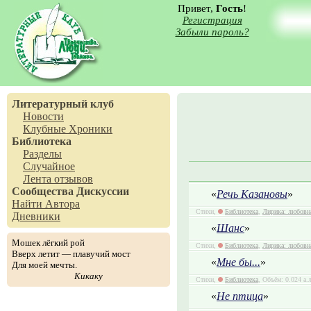
Привет,
Гость
!
Регистрация
Забыли пароль?
Литературный клуб
Новости
Клубные Хроники
Библиотека
Разделы
Случайное
Лента отзывов
Сообщества
Дискуссии
«
Речь Казановы
»
Найти Автора
Стихи,
Библиотека
,
Лирика: любовн
Дневники
«
Шанс
»
Мошек лёгкий рой
Стихи,
Библиотека
,
Лирика: любовн
Вверх летит — плавучий мост
«
Мне бы...
»
Для моей мечты.
Кикаку
Стихи,
Библиотека
, Объём: 0.024 а.
«
Не птица
»