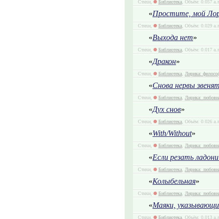
Стихи,
Библиотека
, Объём: 0.057 а.
«
Простите, мой Лор
Стихи,
Библиотека
, Объём: 0.029 а.
«
Выхода нет
»
Стихи,
Библиотека
, Объём: 0.017 а.
«
Дракон
»
Стихи,
Библиотека
,
Лирика: филосо
«
Снова нервы звенят
Стихи,
Библиотека
,
Лирика: любовн
«
Дух снов
»
Стихи,
Библиотека
, Объём: 0.026 а.
«
With/Without
»
Стихи,
Библиотека
,
Лирика: любовн
«
Если резать ладони
Стихи,
Библиотека
,
Лирика: любовн
«
Колыбельная
»
Стихи,
Библиотека
,
Лирика: любовн
«
Маяки, указывающи
Стихи,
Библиотека
, Объём: 0.013 а.