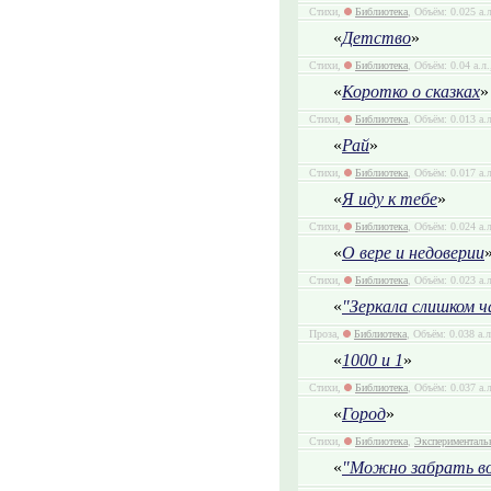
Стихи,
Библиотека
, Объём: 0.025 а.
«
Детство
»
Стихи,
Библиотека
, Объём: 0.04 а.л
«
Коротко о сказках
»
Стихи,
Библиотека
, Объём: 0.013 а.
«
Рай
»
Стихи,
Библиотека
, Объём: 0.017 а.
«
Я иду к тебе
»
Стихи,
Библиотека
, Объём: 0.024 а.
«
О вере и недоверии
Стихи,
Библиотека
, Объём: 0.023 а.
«
"Зеркала слишком ч
Проза,
Библиотека
, Объём: 0.038 а.л
«
1000 и 1
»
Стихи,
Библиотека
, Объём: 0.037 а.
«
Город
»
Стихи,
Библиотека
,
Эксперименталь
«
"Можно забрать вои