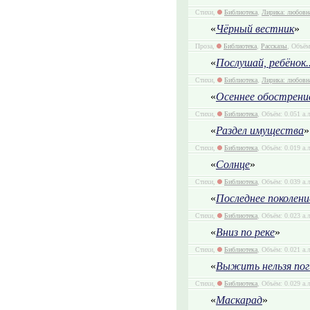
Стихи,
Библиотека
,
Лирика: любовн
«
Чёрный вестник
»
Проза,
Библиотека
,
Рассказы
, Объём
«
Послушай, ребёнок..
Стихи,
Библиотека
,
Лирика: любовн
«
Осеннее обострени
Стихи,
Библиотека
, Объём: 0.051 а.
«
Раздел имущества
»
Стихи,
Библиотека
, Объём: 0.019 а.
«
Солнце
»
Стихи,
Библиотека
, Объём: 0.039 а.
«
Последнее поколени
Стихи,
Библиотека
, Объём: 0.023 а.
«
Вниз по реке
»
Стихи,
Библиотека
, Объём: 0.021 а.
«
Выжить нельзя по
Стихи,
Библиотека
, Объём: 0.029 а.
«
Маскарад
»