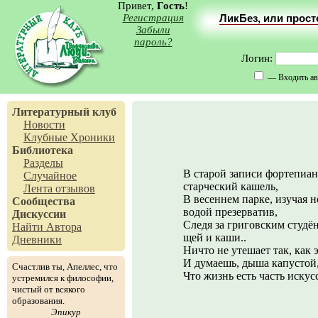
Привет,
Гость
!
Регистрация
ЛикБез, или прос
Забыли
пароль?
Логин:
— Входить ав
Литературный клуб
Новости
Клубные Хроники
Библиотека
Разделы
В старой записи фортепиа
Случайное
старческий кашель,
Лента отзывов
В весеннем парке, изучая н
Сообщества
водой презерватив,
Дискуссии
Следя за григовским студё
Найти Автора
щей и каши..
Дневники
Ничто не утешает так, как
И думаешь, дыша капустой
Счастлив ты, Апеллес, что
Что жизнь есть часть искус
устремился к философии,
чистый от всякого
образования.
Эпикур