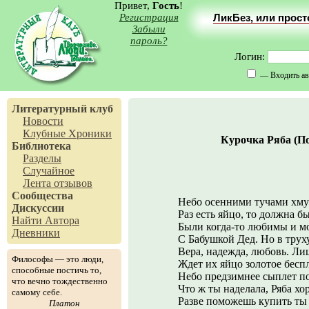
Привет,
Гость
!
Регистрация
ЛикБез, или прос
Забыли
пароль?
Логин:
— Входить ав
Литературный клуб
Новости
Клубные Хроники
Курочка Ряба (По
Библиотека
Разделы
Случайное
Лента отзывов
Сообщества
Небо осенними тучами хму
Дискуссии
Раз есть яйцо, то должна б
Найти Автора
Были когда-то любимы и м
Дневники
С Бабушкой Дед. Но в трух
Вера, надежда, любовь. Ли
Философы — это люди,
Ждет их яйцо золотое бесп
способные постичь то,
Небо предзимнее сыплет п
что вечно тождественно
Что ж ты наделала, Ряба хо
самому себе.
Разве поможешь купить ты
Платон