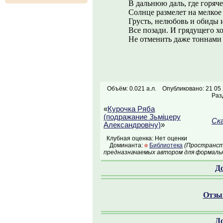
В дальнюю даль, где горяче
Солнце размелет на мелкое
Грусть, нелюбовь и обиды 
Все позади. И грядущего х
Не отменить даже тоннами 
Объём: 0.021 а.л.
Опубликовано: 21 05
Раз
«
Курочка Ряба
(подражание Зьміцеру
Ска
Александровічу)
»
Клубная оценка: Нет оценки
Доминанта:
Библиотека
(Пространств
предназначаемых автором для формальн
Д
Отзыв
Д