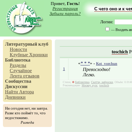
Привет,
Гость
!
Регистрация
С чего оно и к ч
Забыли пароль?
Логин:
— Входить ав
Литературный клуб
Новости
toschich
Р
Клубные Хроники
Библиотека
«
* * *
» -
Kot_vorchun
Разделы
1
Превосходно!
Случайное
Легко.
Лента отзывов
Сообщества
Стихи,
Библиотека
,
Скетчи, наброски
, Объём: 0.014
Рекомендации:
Москоу хулс
,
toschich
Дискуссии
Найти Автора
Дневники
Ни сегодня нет, ни завтра.
Разве кто поймёт то, что
недостижимо.
Ригведа