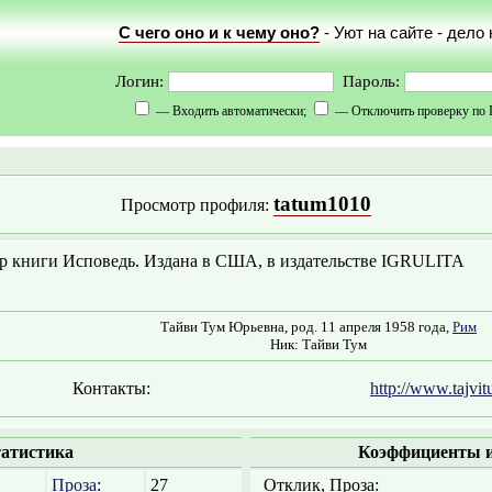
С чего оно и к чему оно?
- Уют на сайте - дело
Логин:
Пароль:
— Входить автоматически;
— Отключить проверку по 
tatum1010
Просмотр профиля:
р книги Исповедь. Издана в США, в издательстве IGRULITA
Тайви Тум Юрьевна, род. 11 апреля 1958 года,
Рим
Ник: Тайви Тум
Контакты:
http://www.tajvi
атистика
Коэффициенты и
Проза
:
27
Отклик, Проза: