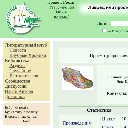
Привет,
Гость
!
Регистрация
ЛикБез, или прос
Забыли
пароль?
Логин:
— Входить ав
Литературный клуб
Новости
Клубные Хроники
Просмотр профиля
Библиотека
Разделы
Случайное
Лента отзывов
Лелишна, ро
Сообщества
Ник: К
Дискуссии
Найти Автора
Контакты:
Дневники
Бабочки полёт
Статистика
Будит тихую поляну
В солнечных лучах.
Проза
:
10
Басё
Произведения
:
Стихи
:
14