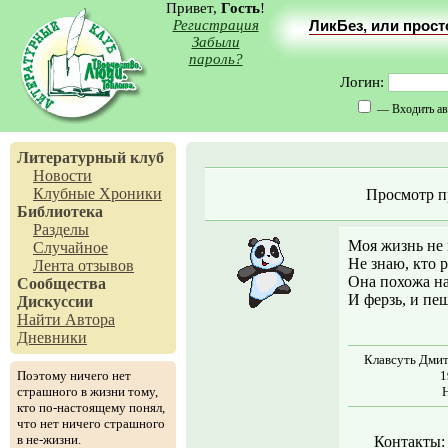
Привет,
Гость
!
Регистрация
ЛикБез, или прос
Забыли
пароль?
Логин:
— Входить ав
Литературный клуб
Новости
Клубные Хроники
Просмотр п
Библиотека
Разделы
Моя жизнь не 
Случайное
Не знаю, кто 
Лента отзывов
Она похожа н
Сообщества
И ферзь, и пе
Дискуссии
Найти Автора
Дневники
Клавсуть Дмит
Поэтому ничего нет
1
страшного в жизни тому,
кто по-настоящему понял,
что нет ничего страшного
в не-жизни.
Контакты: