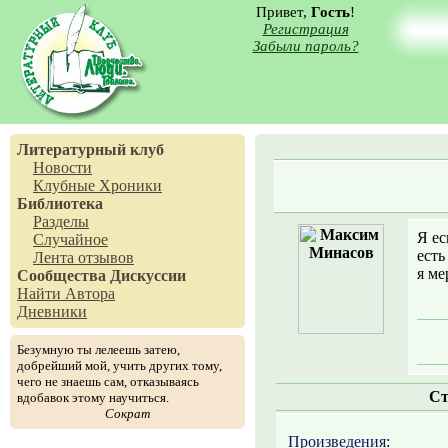
Привет,
Гость
!
Регистрация
Забыли пароль?
Литературный клуб
Новости
Клубные Хроники
Библиотека
Разделы
Я ес
Случайное
есть
Лента отзывов
я ме
Сообщества
Дискуссии
Найти Автора
Дневники
Безумную ты лелеешь затею,
добрейший мой, учить других тому,
чего не знаешь сам, отказываясь
Ст
вдобавок этому научиться.
Сократ
Произведения
: