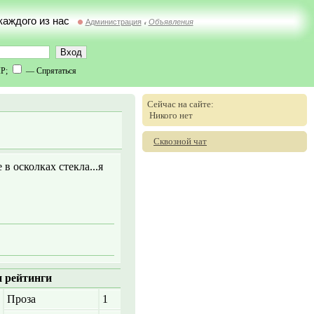
 каждого из нас
Администрация
Объявления
//
IP;
— Спрятаться
Сейчас на сайте:
Никого нет
Сквозной чат
 в осколках стекла...я
 рейтинги
Проза
1