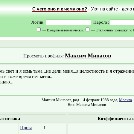
С чего оно и к чему оно?
- Уют на сайте - дело
Логин:
Пароль:
— Входить автоматически;
— Отключить проверку по 
Максим Минасов
Просмотр профиля:
мь свет и я есмь тьма...не дели меня...я целостность и я отражение
 и в тоже время нет меня...
рцаю....
Максим Минасов, род. 14 февраля 1988 года,
Москва
Ник: Максим Минасов
атистика
Коэффициенты и
Проза
:
1