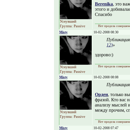
Berenika
, это ва
этого и добивалас
Спасибо
Уснувший
Группа: Passive
Нет предела совершен
Misty
10-02-2008 08:30
Публикация
12)
»
здорово:)
Нет предела совершен
Уснувший
Группа: Passive
Misty
10-02-2008 08:08
Публикация
Орден
, только в
фразой. Кто вас 
анализу мыслей и 
между прочим, с
Уснувший
Группа: Passive
Нет предела совершен
Misty
10-02-2008 07:47