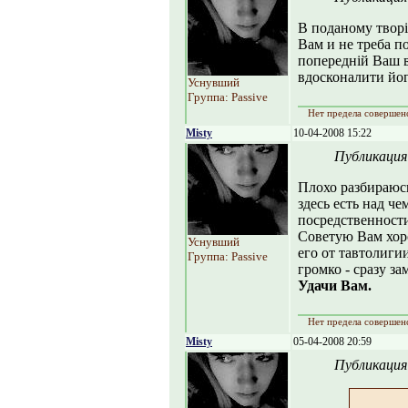
В поданому твор
Вам и не треба п
попередній Ваш в
вдосконалити його
Уснувший
Группа: Passive
Нет предела совершен
Misty
10-04-2008 15:22
Публикация
Плохо разбираюсь 
здесь есть над че
посредственности
Советую Вам хор
Уснувший
его от тавтолиги
Группа: Passive
громко - сразу зам
Удачи Вам.
Нет предела совершен
Misty
05-04-2008 20:59
Публикация