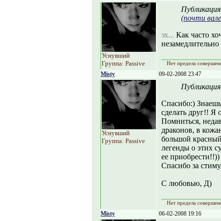
Публикация
(почти вале
эх...
Как часто хоч
незамедлительно с
Уснувший
Группа: Passive
Нет предела совершен
Misty
09-02-2008 23:47
Публикация
Спасибо:) Знаешь
сделать друг!! Я 
Помниться, недав
драконов, в кожа
Уснувший
большой красный 
Группа: Passive
легенды о этих с
ее приобрести!!))
Спасибо за стиму
С любовью, Д)
Нет предела совершен
Misty
06-02-2008 19:16