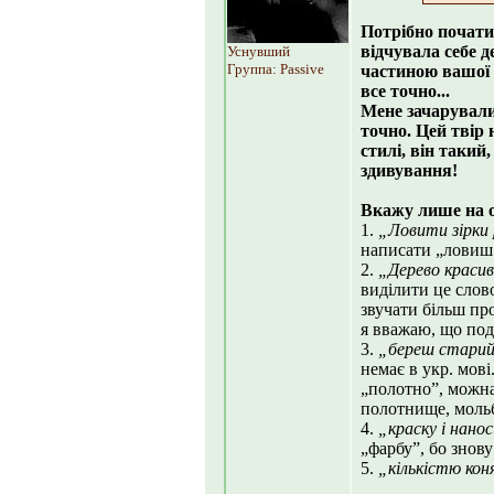
Потрібно почати 
відчувала себе д
Уснувший
Группа: Passive
частиною вашої н
все точно...
Мене зачарували
точно. Цей твір 
стилі, він такий
здивування!
Вкажу лише на о
1.
„Ловити зірки
написати „ловиш
2.
„Дерево красив
виділити це слово
звучати більш про
я вважаю, що под
3.
„береш старий
немає в укр. мові
„полотно”, можна
полотнище, моль
4.
„краску і нано
„фарбу”, бо знову
5.
„кількістю кон