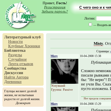
Привет,
Гость
!
Регистрация
С чего оно и к ч
Забыли пароль?
Логин:
— Входить ав
Литературный клуб
Новости
Misty
. От
Клубные Хроники
Библиотека
Страницы:
Разделы
Misty
10-04-2008 15:38
Случайное
Публикация
Лента отзывов
Сообщества
Сложно немножко
Дискуссии
писали рывками и
Найти Автора
бы: "Не верю"! 
Дневники
не учли Вы. Сказа
Уснувший
пусто изложена. 
Группа: Passive
Глупцы желают долгой
жизни, не испытывая
Нет предела совершен
радости от долгой жизни.
Демокрит
Misty
10-04-2008 15:29
Публикация