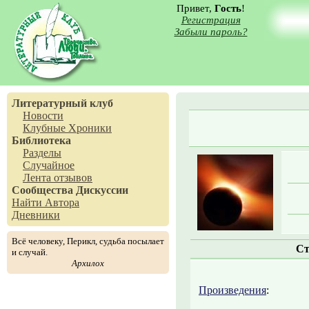
Привет,
Гость
!
Регистрация
Забыли пароль?
Литературный клуб
Новости
Клубные Хроники
Библиотека
Разделы
Случайное
Лента отзывов
Сообщества
Дискуссии
Найти Автора
Дневники
Всё человеку, Перикл, судьба посылает
Ст
и случай.
Архилох
Произведения
: