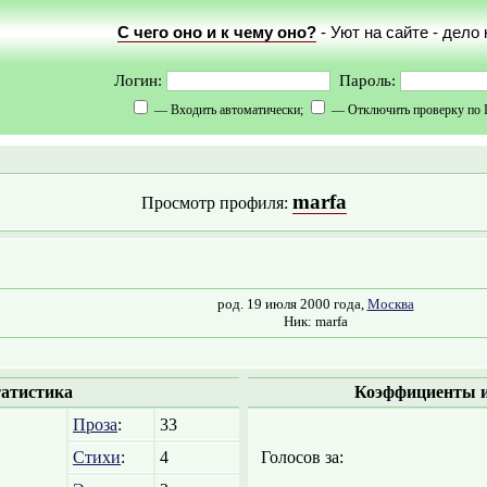
С чего оно и к чему оно?
- Уют на сайте - дело
Логин:
Пароль:
— Входить автоматически;
— Отключить проверку по 
marfa
Просмотр профиля:
род. 19 июля 2000 года,
Москва
Ник: marfa
атистика
Коэффициенты и
Проза
:
33
Стихи
:
4
Голосов за: