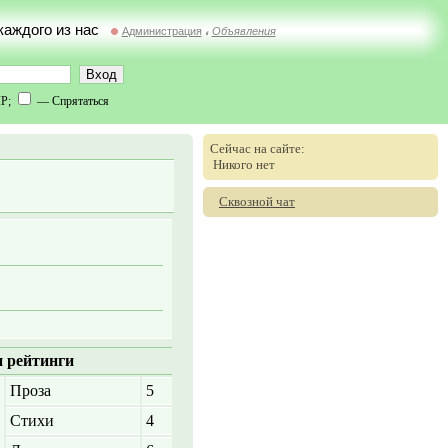
 каждого из нас
Администрация
Объявления
//
IP;
— Спрятаться
Сейчас на сайте:
Никого нет
Сквозной чат
 рейтинги
Проза
5
Стихи
4