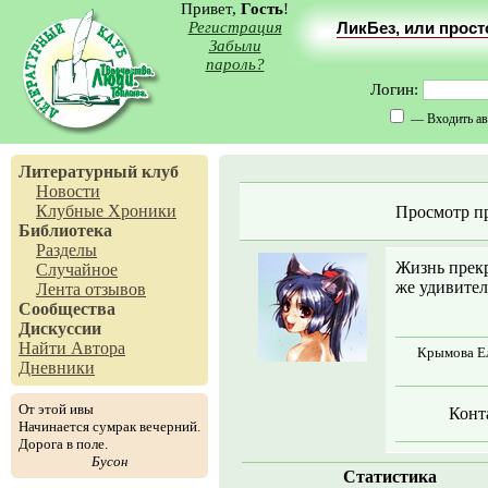
Привет,
Гость
!
Регистрация
ЛикБез, или прос
Забыли
пароль?
Логин:
— Входить ав
Литературный клуб
Новости
Клубные Хроники
Просмотр п
Библиотека
Разделы
Жизнь прекр
Случайное
же удивител
Лента отзывов
Сообщества
Дискуссии
Найти Автора
Крымова Ел
Дневники
От этой ивы
Конт
Начинается сумрак вечерний.
Дорога в поле.
Бусон
Статистика