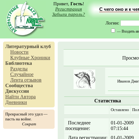
Привет,
Гость
!
Регистрация
С чего оно и к ч
Забыли пароль?
Логин:
— Входить ав
Литературный клуб
Новости
Клубные Хроники
Просмо
Библиотека
Разделы
Случайное
Лента отзывов
Иванов Дмит
Сообщества
Дискуссии
Найти Автора
Статистика
Дневники
Оставлено
Пол
Прекрасный это удел —
пасть на войне.
Последнее
01-01-2009
Сократ
посещение:
07:15:44
Дата регистрации:
01-01-2009