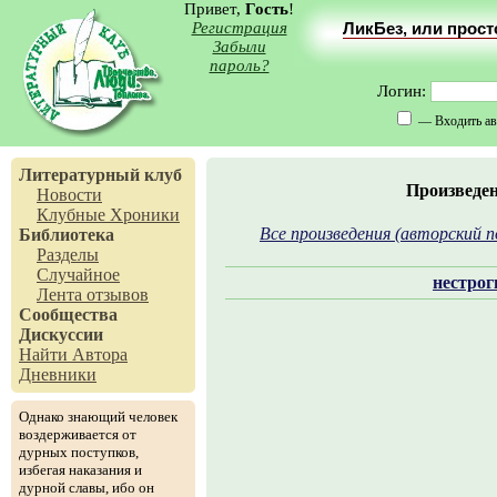
Привет,
Гость
!
Регистрация
ЛикБез, или прос
Забыли
пароль?
Логин:
— Входить ав
Литературный клуб
Произведе
Новости
Клубные Хроники
Все произведения (авторский п
Библиотека
Разделы
Случайное
нестрог
Лента отзывов
Сообщества
Дискуссии
Найти Автора
Дневники
Однако знающий человек
воздерживается от
дурных поступков,
избегая наказания и
дурной славы, ибо он