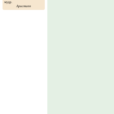
мудр.
Аристипп