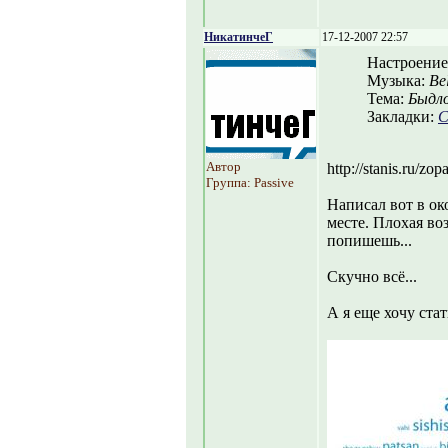
НикатинчеГ
17-12-2007 22:57
Настроение
Музыка:
Be
Тема:
Быдл
Закладки:
С
Автор
http://stanis.ru/zo
Группа: Passive
Написал вот в ок
месте. Плохая во
попишешь...
Скучно всё...
А я еще хочу стат