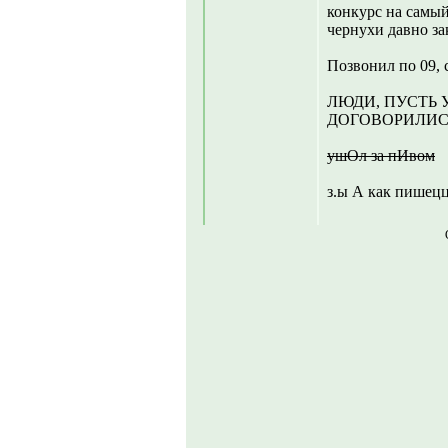
конкурс на самый
чернухи давно за
Позвонил по 09, 
ЛЮДИ, ПУСТЬ 
ДОГОВОРИЛИС
ушОл за пИвом
з.ы А как пишецц