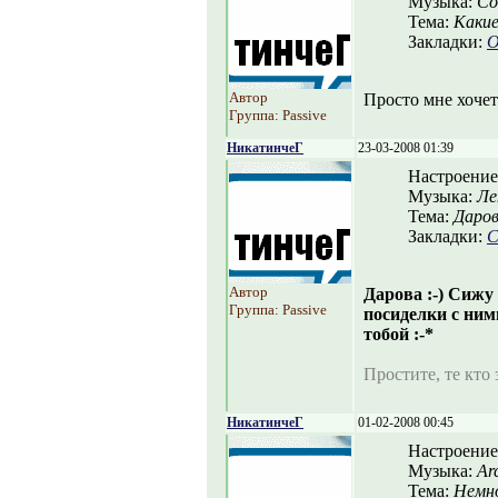
Музыка:
Col
Тема:
Какие
Закладки:
О
Автор
Просто мне хочет
Группа: Passive
НикатинчеГ
23-03-2008 01:39
Настроение
Музыка:
Ле
Тема:
Даров
Закладки:
С
Автор
Дарова :-) Сижу
Группа: Passive
посиделки с ним
тобой :-*
Простите, те кто з
НикатинчеГ
01-02-2008 00:45
Настроение
Музыка:
Ar
Тема:
Немно