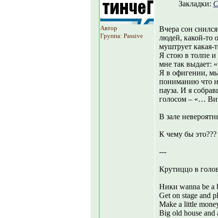
Закладки:
С
Автор
Вчера сон снился
Группа: Passive
людей, какой-то 
муштрует какая-т
Я стою в толпе и
мне так выдает: 
Я в офигении, мы
пониманию что н
пауза. И я собра
голосом – «… В
В зале невероятн
К чему бы это???
---
Крутиццо в голов
Ники wanna be a b
Get on stage and pl
Make a little money
Big old house and a