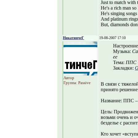
Just to match with 
He's a rich man so 
He's singing songs 
And platinum rings
But, diamonds don't
НикатинчеГ
19-08-2007 17:10
Настроение
Музыка:
Са
ее
Тема:
ППС 
Закладки:
О
Автор
Группа: Passive
В связи с тяжело
принято решение
Название: ППС –
Цель: Продвижени
возьми очень и о
безделье с распи
Кто хочет «вступи