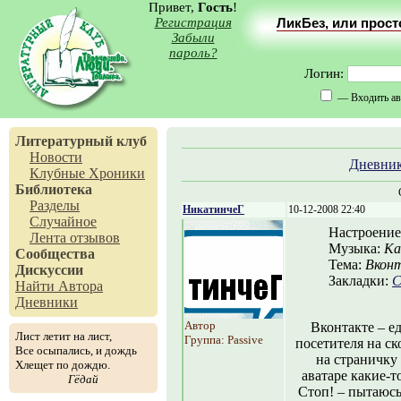
Привет,
Гость
!
Регистрация
ЛикБез, или прос
Забыли
пароль?
Логин:
— Входить ав
Литературный клуб
Новости
Дневни
Клубные Хроники
Библиотека
Разделы
НикатинчеГ
10-12-2008 22:40
Случайное
Настроение
Лента отзывов
Музыка:
Ка
Сообщества
Тема:
Вкон
Дискуссии
Закладки:
С
Найти Автора
Дневники
Автор
Вконтакте – е
Лист летит на лист,
Группа: Passive
посетителя на ск
Все осыпались, и дождь
на страничку
Хлещет по дождю.
аватаре какие-т
Гёдай
Стоп! – пытаюсь 