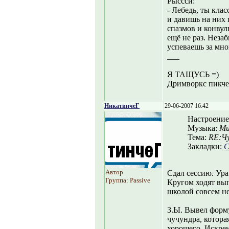
Рыссси:
- Лебедь, ты кла
и давишь на них
спазмов и конвул
ещё не раз. Неза
успеваешь за мно
___
Я ТАЩУСЬ =)
Дримворкс пикчер
НикатинчеГ
29-06-2007 16:42
Настроение
Музыка:
Мих
Тема:
RE:Ч
Закладки:
С
Автор
Сдал сессию. Ура
Группа: Passive
Кругом ходят вып
школой совсем не
З.Ы. Вывел форму
чучундра, котора
хорошего. Искрен