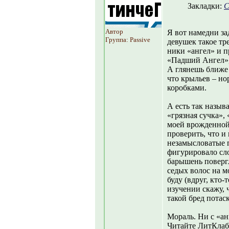
Закладки:
С
Автор
Я вот намедни за
Группа: Passive
девушек такое тр
ники «ангел» и п
«Падший Ангел»,
А глянешь ближе 
что крыльев – н
коробками.
А есть так назыв
«грязная сучка», 
моей врожденной
проверить, что и 
незамысловатые п
фигурировало сло
барышень повергл
седых волос на м
буду (вдруг, кто-
изучении скажу, 
такой бред потас
Мораль. Ни с «ан
Читайте ЛитКлаб!