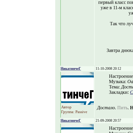
первый класс по
уже в 11-м кла
уж
Так что лу
Завтра днюха
НикатинчеГ
11-10-2008 20:12
Настроение
Музыка:
Oa
Тема:
Дост
Закладки:
С
Автор
Достало
.
Пить
.
Н
Группа: Passive
НикатинчеГ
21-09-2008 20:57
Настроение