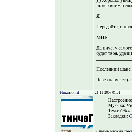
))) Хорошо, увиж
номер вниматель
Я
Передайте, и про
МНЕ
Да ниче, у самог
будет твоя, удачи)
_______________
Последний шанс 
Через пару лет (е
НикатинчеГ
21-11-2007 01:01
Настроение
Музыка:
Не
Тема:
Обыск
Закладки:
С
Автор
Очень нужна песн