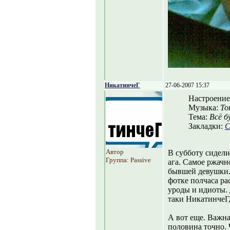
НикатинчеГ
27-06-2007 15:37
Настроение
Музыка:
То
Тема:
Всё б
Закладки:
С
Автор
В субботу сидели
Группа: Passive
ага. Самое ржачн
бывшей девушки. 
фотке полчаса ра
уроды и идиоты. 
таки НикатинчеГ,
А вот еще. Важна
половина точно. 