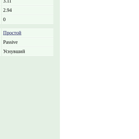
3.11
2.94
0
Простой
Passive
Уснувший