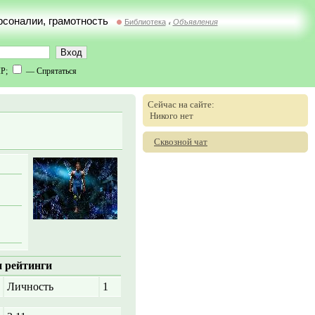
ерсоналии, грамотность
Библиотека
Объявления
//
IP;
— Спрятаться
Сейчас на сайте:
Никого нет
Сквозной чат
 рейтинги
Личность
1