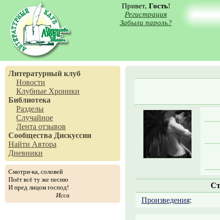
Привет,
Гость
!
Регистрация
Забыли пароль?
Литературный клуб
Новости
Клубные Хроники
Библиотека
Разделы
Случайное
Лента отзывов
Сообщества
Дискуссии
Найти Автора
Дневники
Смотри-ка, соловей
Поёт всё ту же песню
Ст
И пред лицом господ!
Исса
Произведения
: