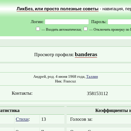
ЛикБез, или просто полезные советы
- навигация, п
Логин:
Пароль:
— Входить автоматически;
— Отключить проверку по 
banderas
Просмотр профиля:
Андрей, род. 4 июня 1968 года,
Таллин
Ник: Francuz
Контакты:
358153112
атистика
Коэффициенты и
Стихи
:
13
Голосов за: