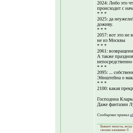
2024: Либо это ч
происходит с нач
* * *
2025: да неужели!
доживу.
* * *
2057: вот это не
не из Москвы
* * *
2061: возвращени
А также празднов
непосредственно 
* * *
2095: ... собств
Эйнштейна о мак
* * *
2100: какая прек
Господина Кларка
Даже фантазии Лу
Сообщение правил
a
Бывают минуты, когда 
своими клешнями ©