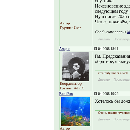
спутника.
Исчезновение яде
следующем году, 
Ну а после 2025 с
Что ж, поживём,
Автор
Группа: User
Сообщение правил
М
Дневник
Произведе
Алари
15-04-2008 18:11
Гм. Предсказания
обратное, я выну
creativity under attack
Дневник
Произведе
Координатор
Группа: AdmX
Roni Fox
15-04-2008 19:26
Хотелось бы дожи
Очень трудно чувствов
Дневник
Произведе
Автор