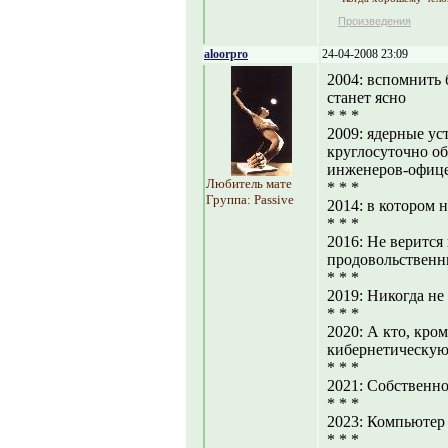
Произведения
aloorpro
24-04-2008 23:09
2004: вспомнить 
станет ясно
* * *
2009: ядерные уст
круглосуточно о
инженеров-офице
Любитель мате
* * *
Группа: Passive
2014: в котором н
* * *
2016: Не верится
продовольственны
* * *
2019: Никогда не
* * *
2020: А кто, кро
кибернетическую
* * *
2021: Собственно
* * *
2023: Компьютер 
* * *