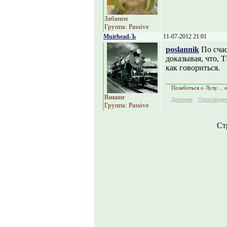
Забанен
Группа: Passive
Muirhead-Ъ
11-07-2012 21:01
poslannik
По счас
доказывая, что, 
как говориться.
Позаботься о Лулу… 
Викинг
Дневник
Произведе
Группа: Passive
Ст