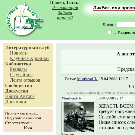
Привет,
Гость
!
Регистрация
ЛикБез, или прос
Забыли
пароль?
Логин:
— Входить ав
Литературный клуб
Новости
А вот эт
Клубные Хроники
Библиотека
Разделы
Предска
Случайное
Ветка:
Muirhead-Ъ
, 15 04 2008 12:17
Лента отзывов
Сообщества
Ст
Дискуссии
Для цитирования фрагмента чужого выс
Найти Автора
Muirhead-Ъ
15-04-2008 12:17
Дневники
ЗДРАСТЬ ВСЕМ:) 
требует обсужде
Нынче - как вчера...
Спасибо ему за э
Над убогой хижиной
Ниже список сл
Стелется туман.
которые он сдела
Исса
Викинг