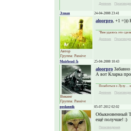
Дневник
Произведе
Элиан
24-04-2008 23:41
aloorpro
, +1 =)))
"Вам удалось это сдел
Дневник
Произведе
Автор
Группа: Passive
Muirhead-Ъ
25-04-2008 10:43
aloorpro
Забавно 
А вот Кларка про
Позаботься о Лулу… 
Дневник
Произведе
Викинг
Группа: Passive
poslannik
05-07-2012 02:02
Обыкновенный ТРЁ
ещё получше! :)
Произведения