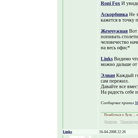
Roni Fox
И увиде
Аскорбинка
Не з
кажется в точку 
Жемчужная
Вот 
попивать столетн
человечество нач
на весь офис*
Links
Видимо чтоб
можно дальше от
Элиан
Каждый год
сам пережил.
Давайте все вмес
На радость себе 
Сообщение правил
M
Позаботься о Лулу… 
Дневник
Произведе
Links
16-04-2008 22:26