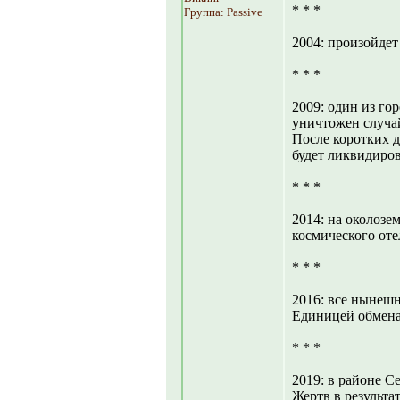
* * *
Группа: Passive
2004: произойдет
* * *
2009: один из го
уничтожен случа
После коротких д
будет ликвидиров
* * *
2014: на околозе
космического оте
* * *
2016: все нынеш
Единицей обмена 
* * *
2019: в районе С
Жертв в результа