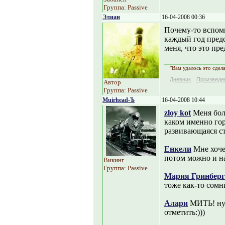
Группа: Passive
Элиан
16-04-2008 00:36
Почему-то вспомн
каждый год предс
меня, что это пр
"Вам удалось это сдел
Дневник
Произведе
Автор
Группа: Passive
Muirhead-Ъ
16-04-2008 10:44
zloy kot
Меня боль
каком именно гор
развивающаяся ст
Енкели
Мне хоче
потом можно и на
Викинг
Группа: Passive
Мария Гринберг
тоже как-то сомни
Алари
МИТЬ! ну 
отметить:)))