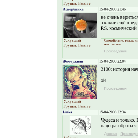
Группа: Passive
Аскорбинка
15-04-2008 21:46
не очень веритьс
а какие ещё пред
P.S. космический 
Уснувший
Спокойствие, только с
похохочем...
Группа: Passive
Произведения
Жемчужная
15-04-2008 22:04
2100: история нач
ой
Произведения
Уснувший
Группа: Passive
Links
15-04-2008 22:34
Чудеса и только. 
надо разобраться 
Дневник
Произведе
Забанен