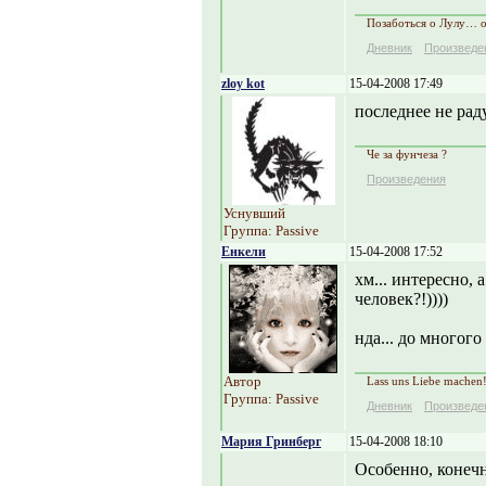
Позаботься о Лулу… 
Дневник
Произведе
zloy kot
15-04-2008 17:49
последнее не раду
Че за фунчеза ?
Произведения
Уснувший
Группа: Passive
Енкели
15-04-2008 17:52
хм... интересно,
человек?!))))
нда... до многого
Автор
Lass uns Liebe machen
Группа: Passive
Дневник
Произведе
Мария Гринберг
15-04-2008 18:10
Особенно, конечн