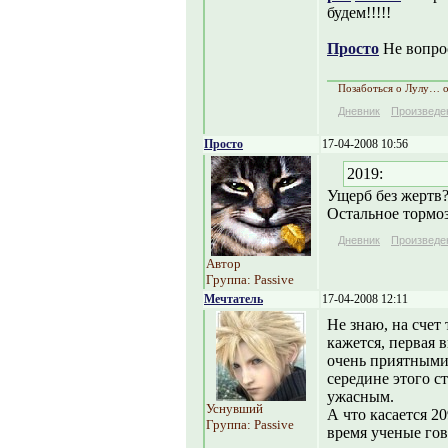
будем!!!!!
Просто
Не вопрос
Позаботься о Лулу… 
Дневник
Произведе
Просто
17-04-2008 10:56
2019:
Ущерб без жертв?
Остальное тормозн
Дневник
Произведе
Автор
Группа: Passive
Мечтатель
17-04-2008 12:11
Не знаю, на счет 
кажется, первая 
очень приятными 
середине этого ст
ужасным.
Уснувший
А что касается 20
Группа: Passive
время ученые гов