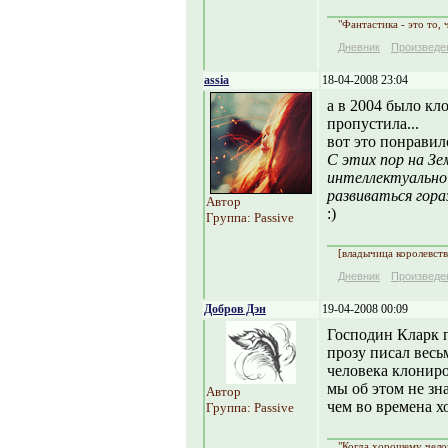
"Фантастика - это то, 
Дневник
Произведе
assia
18-04-2008 23:04
а в 2004 было кл
пропустила...
вот это понравил
С этих пор на З
интеллектуально
развиваться гора
Автор
:)
Группа: Passive
[владычица королевств
Дневник
Произведе
Добров Дэн
19-04-2008 00:09
Господин Кларк 
прозу писал весь
человека клониро
мы об этом не зн
Автор
чем во времена 
Группа: Passive
"Когда хорошему челов