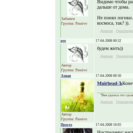
Видимо чтобы раз
дальше от дома.
Не понял логики.
Забанен
космоса, так? )).
Группа: Passive
Дневник
Произведе
pro
17-04-2008 00:32
будем жить))
Дневник
Произведе
Автор
Группа: Passive
Элиан
17-04-2008 00:50
Muirhead-Ъ
Конеч
"Вам удалось это сдел
Дневник
Произведе
Автор
Группа: Passive
Просто
17-04-2008 10:05
Нострадамус наст