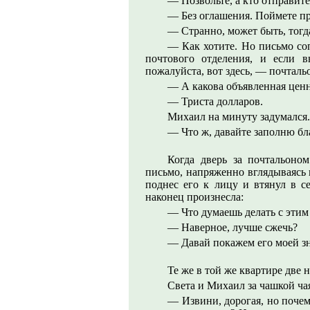
— Позвольте, а кто отправите
— Без оглашения. Поймете п
— Странно, может быть, тогд
— Как хотите. Но письмо со
почтового отделения, и если 
пожалуйста, вот здесь, — почтал
— А какова объявленная цен
— Триста долларов.
Михаил на минуту задумался.
— Что ж, давайте заполню бл
Когда дверь за почтальоно
письмо, напряженно вглядываясь 
поднес его к лицу и втянул в с
наконец произнесла:
— Что думаешь делать с эти
— Наверное, лучше сжечь?
— Давай покажем его моей зн
Те же в той же квартире две н
Света и Михаил за чашкой ча
— Извини, дорогая, но почему