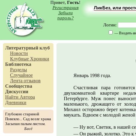
Привет,
Гость
!
Регистрация
ЛикБез, или прос
Забыли
пароль?
Логин:
— Входить ав
Литературный клуб
Новости
Клубные Хроники
Библиотека
Разделы
Случайное
Январь 1998 года.
Лента отзывов
Сообщества
Счастливая пара готовитс
Дискуссии
двухкомнатной квартире неда
Найти Автора
Петербурге. Муж понес выноси
Дневники
маленького, дрожащего от холод
Михаил осторожно берет котенка 
Глубокою стариной
мяукать. Вдвоем с молодой женой
Повеяло... Сад возле храма
Засыпан палым листом.
— Ну вот, Светик, в нашей с
Басё
— Он рыжий, золотко. Это к 