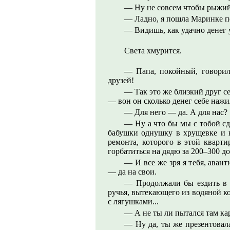
— Ну не совсем чтобы рыжий
— Ладно, я пошла Маринке п
— Видишь, как удачно денег 
Света хмурится.
— Папа, покойный, говорил,
друзей!
— Так это же близкий друг с
— вон он сколько денег себе нажи
— Для него — да. А для нас?
— Ну а что бы мы с тобой с
бабушки однушку в хрущевке и 
ремонта, которого в этой кварт
горбатиться на дядю за 200–300 д
— И все же зря я тебя, аван
— да на свои.
— Продолжали бы ездить в х
ручья, вытекающего из водяной к
с лягушками...
— А не ты ли пытался там ка
— Ну да, ты же презентовала