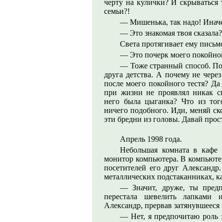
черту на кулички? И скрываться 
семьи?!
— Мишенька, так надо! Инач
— Это знакомая твоя сказала
Света протягивает ему письм
— Это почерк моего покойног
— Тоже странный способ. Пос
друга детства. А почему не чере
после моего покойного тестя? Да
при жизни не проявлял никак с
него была цыганка? Что из тог
ничего подобного. Иди, меняй ск
эти бредни из головы. Давай прос
Апрель 1998 года.
Небольшая комната в кафе 
монитор компьютера. В компьютер
посетителей его друг Александр
металлических подстаканниках, ка
— Значит, друже, ты предп
перестала шевелить лапками
Александр, прервав затянувшееся
— Нет, я предпочитаю роль з