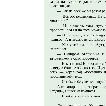
зашел на кухню и давит всех, к
врассыпную...
— Так не всех же он разом ра
— Вопрос решенный... На ск
мою долю?
— На четверть максимум. С
пропасть. Хотя и на этом можно п
— Ну, это не для меня. Будут
являться. А я предпочитаю видеть
— Как у тебя славно всё устр
не при чем.
— Синдром отличника и 
заложником чужих просчетов!
— Как знаешь! Не оказаться б
советую больше обращаться. И учт
банк — через год «поставлю н
побольше тебя, но...
— Санёк, тебе уже не выпутат
Александр встал, забрал по
«Удачи», вышел из комнаты.
— И тебя спаси и сохрани! —
Две недели спустя. Квартира