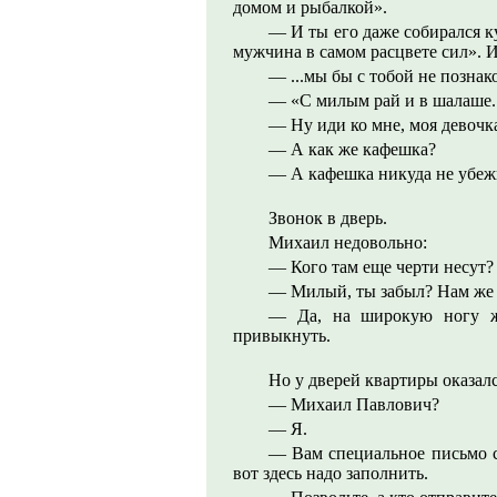
домом и рыбалкой».
— И ты его даже собирался к
мужчина в самом расцвете сил». И 
— ...мы бы с тобой не познак
— «С милым рай и в шалаше..
— Ну иди ко мне, моя девочк
— А как же кафешка?
— А кафешка никуда не убеж
Звонок в дверь.
Михаил недовольно:
— Кого там еще черти несут?
— Милый, ты забыл? Нам же 
— Да, на широкую ногу ж
привыкнуть.
Но у дверей квартиры оказалс
— Михаил Павлович?
— Я.
— Вам специальное письмо с
вот здесь надо заполнить.