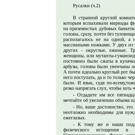
Русалки (ч.2)
В странной круглой комнат
которым вспыхивали мириады фио
на приземистых дубовых банкетк
головы, сразу, почти без туловища
располагалось не на одной, а
массивными ножками. У двух из э
других - округлые, ежиные. Т
женщины, или мутанты-гуманоиды
постоянно были сжаты в кулачки
арбузы, головы были увенчаны 
А почти идеально круглый рот бы
него поступать, да и то только че
были. И язык, судя по-всему,тож
резко напрягать слух, чтобы хоть ч
- Отдадите им все пятнадц
мечтайте об увеличении объема п
- Но, ваше достоинство, эт
неотложно необходимы для нужд
ежеглазых.
- К тому же и наши подд
физического истощения и 