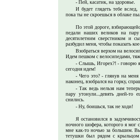
- Пей, касатик, на здоровье.
И будет глядеть тебе вслед
пока ты не скроешься в облаке пы
По этой дороге, взбирающейс
педали наших великов на пару
десятилетним сверстником и сы
разбудил меня, чтобы показать кое-
Взобраться верхом на велосип
Идем пешком с велосипедами, тя
- Слышь, Игорех?! - говорю я
сегодня идем!
- Чего это? - глянув на мен
наконец, взобрался на горку, спра
- Так ведь нельзя нам теперь
пару утонули...девять дней-то 
снились.
- Ну, боишься, так не ходи!
Я остановился в задумчивос
ночного шофера, которого я мог 
мне как-то ночью за большим. Вы
тетушки был рядом с крыльцом 