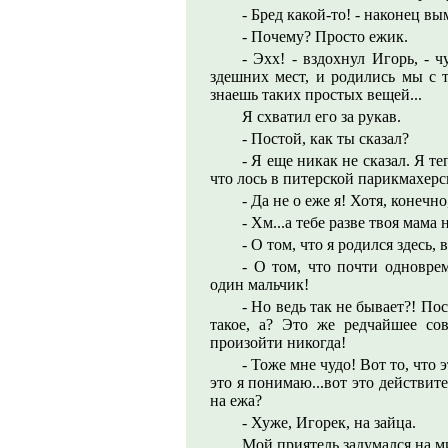
- Бред какой-то! - наконец вы
- Почему? Просто ежик.
- Эхх! - вздохнул Игорь, - 
здешних мест, и родились мы с т
знаешь таких простых вещей...
Я схватил его за рукав.
- Постой, как ты сказал?
- Я еще никак не сказал. Я те
что лось в питерской парикмахерс
- Да не о еже я! Хотя, конечно
- Хм...а тебе разве твоя мама
- О том, что я родился здесь,
- О том, что почти одновре
один мальчик!
- Но ведь так не бывает?! По
такое, а? Это же редчайшее сов
произойти никогда!
- Тоже мне чудо! Вот то, что 
это я понимаю...вот это действител
на ежа?
- Хуже, Игорек, на зайца.
Мой приятель задумался на м