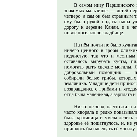
В самом низу Паршинского 
знакомых мальчишек — детей нера
четверо, а сам он был странным
ему было рукой подать: наша ул
дорогу к деревне Канаи, и в че
новое поселковое кладбище.
На нём почти не было хулига
ничего ценного в гробы близки
подчистую, так что и местным
оставалось вырубать кусты, п
помогать рыть свежие могилы. Л
добровольный помощник — по
собирали белые грибы, которых
земляника. Младшие дети приноси
возвращались с грибами и ягода
отца была маленькая, а зарплата и
Никто не знал, на что жила и
часто хворала и редко показывал
была красавица и умела лечить 
здоровье её пошатнулось, и, не 
пришлось бы навещать её могилу.