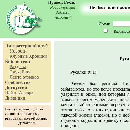
Привет,
Гость
!
Регистрация
ЛикБез, или прос
Забыли
пароль?
Логин:
— Входить ав
Литературный клуб
Новости
Клубные Хроники
Русал
Библиотека
Разделы
Случайное
Русалки (ч.1)
Лента отзывов
Сообщества
Рассвет был ранним. Но
Дискуссии
забываются, но это когда просып
Найти Автора
ударился в окно, под которым 
Дневники
забытый богом маленький посел
места с заброшенными деревень
Глупцы желают долгой
землю избы. А в них сухонькие с
жизни, не испытывая
тяжелой жизни глазами, но с до
радости от долгой жизни.
студеной воды, или крынку с хо
Демокрит
полдень.