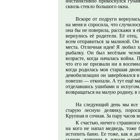
инстинктивно прикоснулся губам
сквозь стекло большого окна.
Вскоре от подруги вернулась
на меня и спросила, что случилос
она бы не поверила, расскажи я 
вернулись её родители. Её отец
всем отправиться за малиной. Он
места. Отличная идея! Я любил х
рыбалку. Он был весёлым челов
возрасте, когда началась война.
что его не призвали ни в восемн
когда родилась моя старшая двою
демобилизации он завербовался в
повезло — откопали. А тут ещё ма
отделавшись ушибами и испугом.
возвращаться на малую родину, в 
На следующий день мы все о
старую лесную делянку, поро
Крупная и сочная. За пару часов 
К счастью, ничего страшного 
на кого не напал медведь, тоже
истопить баню. Ее тоже, как и д
сыном, жившим в начале нашей