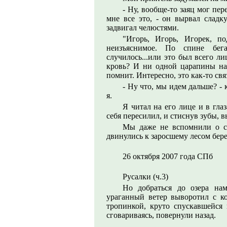
- Ну, вообще-то заяц мог пере
мне все это, - он вырвал сладк
задвигал челюстями.
"Игорь, Игорь, Игорек, п
неизъяснимое. По спине бе
случилось...или это был всего л
кровь? И ни одной царапины на 
помнит. Интересно, это как-то свя
- Ну что, мы идем дальше? -
я.
Я читал на его лице и в глаз
себя пересилил, и стиснув зубы, в
Мы даже не вспомнили о сл
двинулись к заросшему лесом бере
26 октября 2007 года СПб
Русалки (ч.3)
Но добраться до озера на
ураганный ветер выворотил с ко
тропинкой, круто спускавшейся 
сговариваясь, повернули назад.