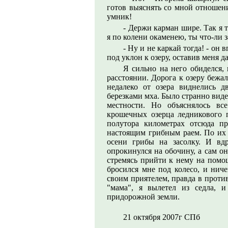
готов выяснять со мной отношения
умник!
- Держи карман шире. Так я т
я по колени окаменею, ты что-ли 
- Ну и не каркай тогда! - он
под уклон к озеру, оставив меня д
Я сильно на него обиделся, 
расстоянии. Дорога к озеру бежа
недалеко от озера виднелись 
березками мха. Было странно вид
местности. Но объяснялось вс
крошечных озерца ледникового 
полутора километрах отсюда п
настоящим грибным раем. По их 
осени грибы на засолку. И вдр
опрокинулся на обочину, а сам о
стремясь прийти к нему на помо
бросился мне под колесо, и ниче
своим приятелем, правда в проти
"мама", я вылетел из седла, 
придорожной земли.
21 октября 2007г СПб