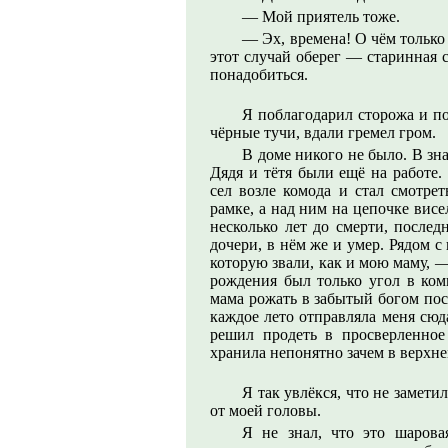
— Мой приятель тоже.
— Эх, времена! О чём только 
этот случай оберег — старинная с
понадобиться.
Я поблагодарил сторожа и по
чёрные тучи, вдали гремел гром.
В доме никого не было. В зна
Дядя и тётя были ещё на работе.
сел возле комода и стал смотре
рамке, а над ним на цепочке висе
несколько лет до смерти, после
дочери, в нём же и умер. Рядом с
которую звали, как и мою маму, 
рождения был только угол в ком
мама рожать в забытый богом пос
каждое лето отправляла меня сюд
решил продеть в просверленное
хранила непонятно зачем в верхн
Я так увлёкся, что не замети
от моей головы.
Я не знал, что это шарова