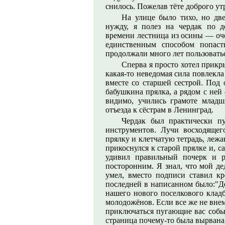
снилось. Пожелав тёте доброго ут
На улице было тихо, но две
нужду, я полез на чердак по д
времени лестница из осины — оч
единственным способом попаст
продолжали много лет пользоватьс
Сперва я просто хотел прикры
какая-то неведомая сила повлекла 
вместе со старшей сестрой. Под 
бабушкина прялка, а рядом с ней
видимо, учились грамоте млад
отъезда к сёстрам в Ленинград.
Чердак был практически п
инструментов. Лучи восходящег
прялку и клетчатую тетрадь, леж
прикоснулся к старой прялке и, са
удивил правильный почерк и р
посторонним. Я знал, что мой де
умел, вместо подписи ставил кр
последней в написанном было:"Де
нашего нового поселкового кладб
молодожёнов. Если все же не вне
приключаться пугающие вас событ
страница почему-то была вырвана