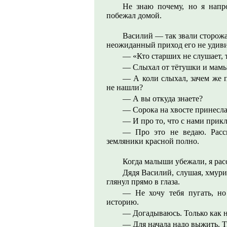
Не знаю почему, но я напр
побежал домой.
Василий — так звали сторожа
неожиданный приход его не удиви
— «Кто старших не слушает, 
— Слыхал от тётушки и мамы
— А коли слыхал, зачем же п
не нашли?
— А вы откуда знаете?
— Сорока на хвосте принесла
— И про то, что с нами прикл
— Про это не ведаю. Расск
земляники красной полно.
Когда малыши убежали, я расс
Дядя Василий, слушая, хмурил
глянул прямо в глаза.
— Не хочу тебя пугать, н
историю.
— Догадываюсь. Только как н
— Для начала надо выжить. Т