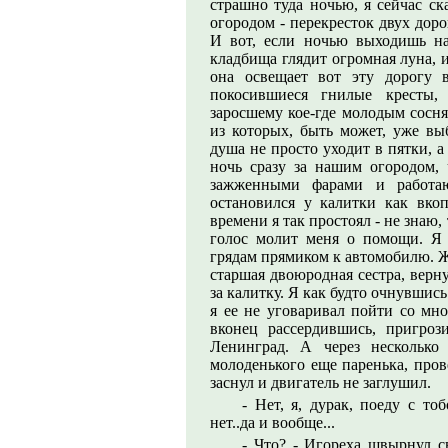
страшно туда ночью, я сейчас ск
огородом - перекресток двух доро
И вот, если ночью выходишь на
кладбища глядит огромная луна, и
она освещает вот эту дорогу 
покосившиеся гнилые кресты,
заросшему кое-где молодым сосня
из которых, быть может, уже вы
душа не просто уходит в пятки, а
ночь сразу за нашим огородом, ч
зажженными фарами и работаю
остановился у калитки как вкоп
времени я так простоял - не знаю
голос молит меня о помощи. Я
грядам прямиком к автомобилю. Ж
старшая двоюродная сестра, верн
за калитку. Я как будто очнувшись
я ее не уговаривал пойти со мно
вконец рассердившись, пригро
Ленинград. А через несколько
молоденького еще паренька, про
заснул и двигатель не заглушил.
- Нет, я, дурак, поеду с то
нет..да и вообще...
- Что? - Игореха швырнул с