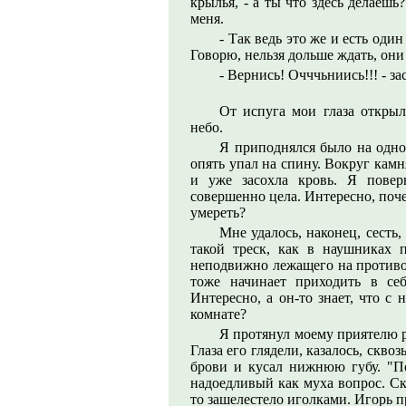
крылья, - а ты что здесь делаешь
меня.
- Так ведь это же и есть один
Говорю, нельзя дольше ждать, они
- Вернись! Очччьниись!!! - за
От испуга мои глаза открыл
небо.
Я приподнялся было на одном
опять упал на спину. Вокруг камн
и уже засохла кровь. Я повер
совершенно цела. Интересно, поч
умереть?
Мне удалось, наконец, сесть,
такой треск, как в наушниках 
неподвижно лежащего на противо
тоже начинает приходить в се
Интересно, а он-то знает, что с
комнате?
Я протянул моему приятелю р
Глаза его глядели, казалось, скв
брови и кусал нижнюю губу. "По
надоедливый как муха вопрос. Ско
то зашелестело иголками. Игорь пр