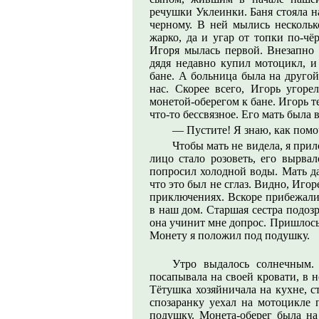
речушки Уклеинки. Баня стояла н
черному. В ней мылись нескольк
жарко, да и угар от топки по-чё
Игоря мылась первой. Внезапно
дядя недавно купил мотоцикл, и
бане. А больница была на другой
нас. Скорее всего, Игорь угоре
монетой-оберегом к бане. Игорь т
что-то бессвязное. Его мать была 
— Пустите! Я знаю, как помо
Чтобы мать не видела, я прил
лицо стало розоветь, его вырвал
попросил холодной воды. Мать да
что это был не сглаз. Видно, Иго
приключениях. Вскоре прибежали 
в наш дом. Старшая сестра подоз
она учинит мне допрос. Пришлось с
Монету я положил под подушку.
Утро выдалось солнечным.
посапывала на своей кровати, в 
Тётушка хозяйничала на кухне, ст
спозаранку уехал на мотоцикле п
подушку. Монета-оберег была на 