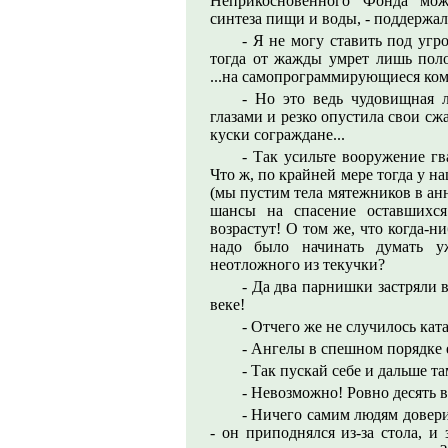
Неприкосновенного Фонда мож
синтеза пищи и воды, - поддержал
- Я не могу ставить под уг
тогда от жажды умрет лишь поло
...на самопрограммирующиеся ко
- Но это ведь чудовищная л
глазами и резко опустила свои сжа
куски сограждане...
- Так усильте вооружение гв
Что ж, по крайней мере тогда у н
(мы пустим тела мятежников в ан
шансы на спасение оставшихс
возрастут! О том же, что когда-н
надо было начинать думать у
неотложного из текучки?
- Да два парнишки застряли 
веке!
- Отчего же не случилось кат
- Ангелы в спешном порядке 
- Так пускай себе и дальше та
- Невозможно! Ровно десять в
- Ничего самим людям довери
- он приподнялся из-за стола, и