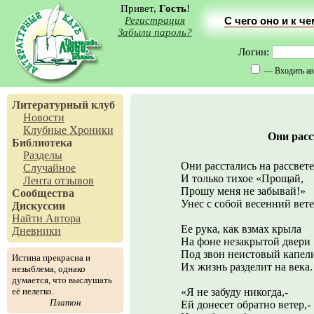
Привет,
Гость
!
Регистрация
С чего оно и к ч
Забыли пароль?
Логин:
— Входить ав
Литературный клуб
Новости
Клубные Хроники
Они расс
Библиотека
Разделы
Они расстались на рассвете
Случайное
И только тихое «Прощай,
Лента отзывов
Прошу меня не забывай!»
Сообщества
Унес с собой весенний вете
Дискуссии
Найти Автора
Ее рука, как взмах крыла
Дневники
На фоне незакрытой двери
Под звон неистовый капел
Истина прекрасна и
Их жизнь разделит на века.
незыблема, однако
думается, что выслушать
её нелегко.
«Я не забуду никогда,-
Платон
Ей донесет обратно ветер,-