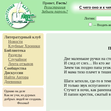
Привет,
Гость
!
Регистрация
С чего оно и к ч
Забыли пароль?
Логин:
— Входить ав
Литературный клуб
Новости
Клубные Хроники
П
Библиотека
Разделы
Две маленькие ручки на ст
Случайное
И след от слез… Но кто же 
Лента отзывов
Зачем так поздно папа уезж
Сообщества
И мама тихо плачет в тиши
Дискуссии
Найти Автора
Шаги затихли, где-то в темн
Дневники
И только звук испуганного
Стучит в ночи, как раненна
Однако на деле
И папин крестик, сжатый 
Как не учи, из дурных
добрых людей не создашь.
Феогнид