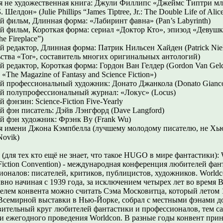
я не художественная книга: Джули Филлипс «Джеймс Типтри м
 Шелдон» (Julie Phillips “James Tiptree, Jr.: The Double Life of Alic
й фильм, Длинная форма: «Лабиринт фавна» (Pan’s Labyrinth)
й фильм, Короткая форма: сериал «Доктор Кто», эпизод «Девушк
the Fireplace”)
й редактор, Длинная форма: Патрик Нильсен Хайден (Patrick Niel
ьства «Tor», составитель многих оригинальных антологий)
й редактор, Короткая форма: Гордон Ван Гелдер (Gordon Van Geld
«The Magazine of Fantasy and Science Fiction»)
й профессиональный художник: Донато Джанкола (Donato Gianco
й полупрофессиональный журнал: «Локус» (Locus)
 фэнзин: Science-Fiction Five-Yearly
й фэн писатель: Дэйв Лэнгфорд (Dave Langford)
й фэн художник: Фрэнк Ву (Frank Wu)
я имени Джона Кэмпбелла (лучшему молодому писателю, не Хь
Novik)
 (для тех кто ещё не знает, что такое HUGO в мире фантастик
 Fiction Convention) - международная конференция любителей фан
ионалов: писателей, критиков, публицистов, художников. World
вно начиная с 1939 года, за исключением четырех лет во время
елем конвента можно считать Сэма Московитца, который летом 1
Всемирной выставки в Нью-Йорке, собрал с местными фэнами д
вительный круг любителей фантастики и профессионалов, тем с
и ежегодного проведения Worldcon. В разные годы конвент пр