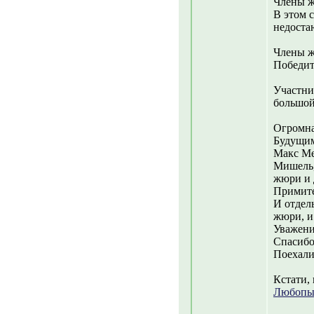
Члены ж
В этом 
недоста
Члены ж
Победит
Участни
большой
Огромна
Будущим
Макс Ме
Мишель,
жюри и д
Примите
И отдель
жюри, и 
Уважени
Спасиб
Поехали
Кстати,
Любопыт