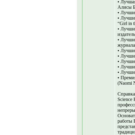
• Лучша
Алисы Б.
• Лучши
• Лучши
“Girl in 
• Лучши
издател
• Лучши
журнала 
• Лучши
• Лучши
• Лучший
• Лучши
• Лучши
• Преми
(Naomi 
Справка
Science
професс
непреры
Основат
работы 
предста
традици