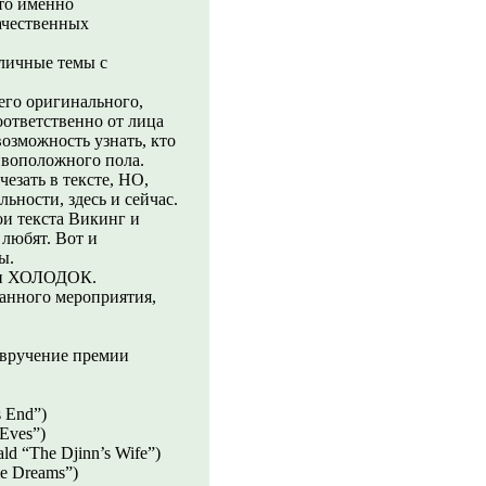
то именно
ачественных
зличные темы с
его оригинального,
ответственно от лица
возможность узнать, кто
ивоположного пола.
чезать в тексте, НО,
ности, здесь и сейчас.
ои текста Викинг и
 любят. Вот и
ы.
 и ХОЛОДОК.
данного мероприятия,
о вручение премии
 End”)
 Eves”)
d “The Djinn’s Wife”)
e Dreams”)