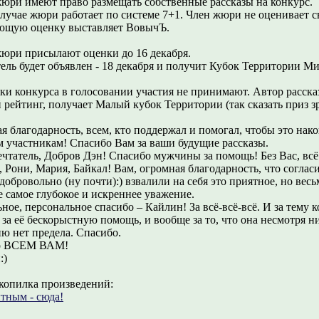
юри имеют право размещать собственные рассказы на конкурс.
случае жюри работает по системе 7+1. Член жюри не оценивает с
ющую оценку выставляет ВовычЪ.
юри присылают оценки до 16 декабря.
ель будет объявлен - 18 декабря и получит Кубок Территории М
ки конкурса в голосовании участия не принимают. Автор расска
 рейтинг, получает Малый кубок Территории (так сказать приз з
я благодарность, всем, кто поддержал и помогал, чтобы это нако
 участникам! Спасибо Вам за ваши будущие рассказы.
чтатель, Добров Дэн! Спасибо мужчины за помощь! Без Вас, всё 
 Рони, Мария, Байкал! Вам, огромная благодарность, что соглас
обровольно (ну почти):) взвалили на себя это приятное, но весь
 самое глубокое и искреннее уважение.
ное, персональное спасибо – Кайлин! За всё-всё-всё. И за тему к
за её бескорыстную помощь, и вообще за то, что она несмотря ни
ю нет предела. Спасибо.
о ВСЕМ ВАМ!
:)
 копилка произведений:
ным - сюда!