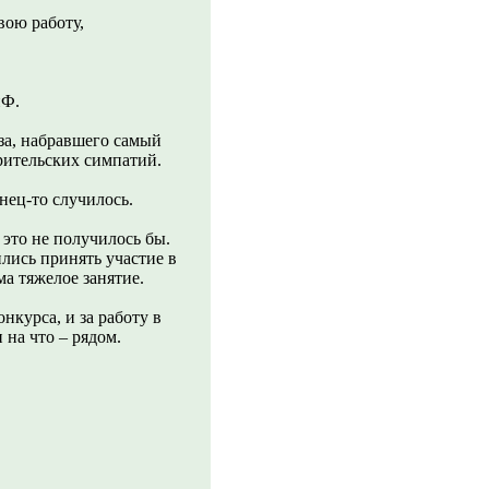
вою работу,
иФ.
за, набравшего самый
рительских симпатий.
нец-то случилось.
это не получилось бы.
ились принять участие в
ма тяжелое занятие.
онкурса, и за работу в
 на что – рядом.