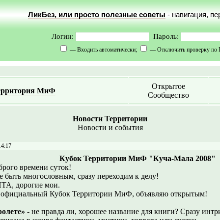
ЛикБез, или просто полезные советы
- навигация, п
Логин:
Пароль:
— Входить автоматически;
— Отключить проверку по 
Открытое
ерритория МиФ
Сообщество
Новости Территории
Новости и события
14:17
Кубок Территории МиФ "Куча-Мала 2008"
брого времени суток!
е быть многословным, сразу переходим к делу!
А, дорогие мои.
официальный Кубок Территории МиФ, объявляю открытым!
ролете»
- не правда ли, хорошее название для книги? Сразу интр