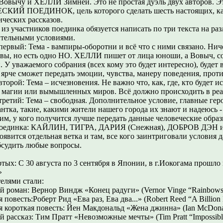
Вовычу и ХЕЛЛИ Зимней. Это не простая дуэль двух авторов. Э
КИЙ ПОЕДИНОК, цель которого сделать шесть настоящих, к
ических рассказов.
из участников поединка обязуется написать по три текста на ра
тельными условиями.
 первый: Тема - вампиры-оборотни и всё что с ними связано. Нич
 вы, но есть одно НО. ХЕЛЛИ пишет от лица юноши, а Вовыч, со
 У уважаемого собрания (всех кому это будет интересно), будет 
 ярче сможет передать эмоции, чувства, манеру поведения, прот
второй: Тема – исчезновения. Не важно что, как, где, кто будет ис
 магии или вымышленных миров. Всё должно происходить в реаль
 третий: Тема – свободная. Дополнительное условие, главные гер
нтка, такие, какими жители нашего города их знают и надеюсь -
им, у кого получится лучше передать данные человеческие образ
оединка: КАЙЛИН, ТИГРА, ДАРИЯ (Снежная), ДОБРОВ ДЭН
оявится отдельная ветка и там, все кого заинтриговали условия 
бсудить любые вопросы.
ртых: С 30 августа по 3 сентября в Японии, в г.Иокогама прошл
»
елями стали:
й роман: Вернор Виндж «Конец радуги» (Vernor Vinge “Rainbows
 повесть:Роберт Рид «Ева раз, Ева два...» (Robert Reed “A Billion
я короткая повесть: Йен Макдональд «Жена джинна» (Ian McDonal
й рассказ: Тим Пратт «Невозможные мечты» (Tim Pratt “Impossibl