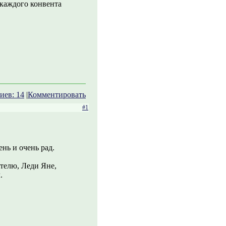
каждого конвента
иев: 14
|
Комментировать
#1
ь и очень рад.
ателю, Леди Яне,
.