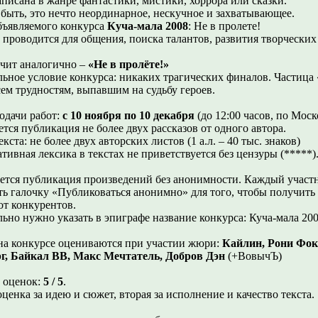
аписана в жанре фантастики, мистики, хоррора или сказки.
быть, это нечто неординарное, нескучное и захватывающее.
бъявляемого конкурса
Куча-мала 2008
: Не в пролете!
 проводится для общения, поиска талантов, развития творческих
учит аналогично –
«Не в пролёте!»
льное условие конкурса: никаких трагических финалов. Частица «
сем трудностям, выпавшим на судьбу героев.
одачи работ:
с 10 ноября по 10 декабря
(до 12:00 часов, по Мос
тся публикация не более двух рассказов от одного автора.
кста: не более двух авторских листов (1 а.л. – 40 тыс. знаков)
ивная лексика в текстах не приветствуется без цензуры (*****)
ется публикация произведений без анонимности. Каждый участ
ть галочку «Публиковаться анонимно» для того, чтобы получить
от конкурентов.
льно нужно указать в эпиграфе название конкурса: Куча-мала 200
на конкурсе оцениваются при участии жюри:
Кайлин, Рони Фок
г, Байкал ВВ, Макс Мечтатель, Добров Дэн
(+ВовычЪ)
 оценок:
5 / 5
.
ценка за идею и сюжет, вторая за исполнение и качество текста.