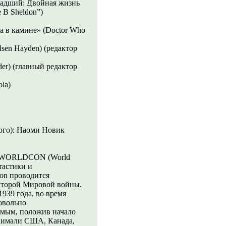
ладший: Двойная жизнь
e B Sheldon”)
а в камине» (Doctor Who
sen Hayden) (редактор
er) (главный редактор
la)
юго): Наоми Новик
и): WORLDCON (World
тастики и
con проводится
 Второй Мировой войны.
939 года, во время
овольно
амым, положив начало
инимали США, Канада,