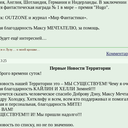
ия, Англия, Шотландия, Германия и Нидерланды. В заключении 
ся фантастическая награда № 1 в мире – премия "Hugo".
к: OUTZONE и журнал «Мир Фантастики».
я благодарность Максу МЕЧТАТЕЛЮ, за помощь.
будет ещё интересней…
ся о Лулу… о моей крошке…
Комментар
13:25
Первые Новости Территории
брого времени суток!
новость нашей Территории это – МЫ СУЩЕСТВУЕМ! Чему я очен
ая благодарность КАЙЛИН И ХЕЛЛИ Зимней!!!
хочется сказать человеческое спасибо Доброву Дэну, Максу Мечт
дру Холодку, Хитклифу и всем, всем кто поддерживал и помогал
ая и персональная, благодарность МИТЕ!
о ВАМ!
ЕСТВУЕМ!!! И! Мы пришли надолго!!!
овость по списку, но не по значению.