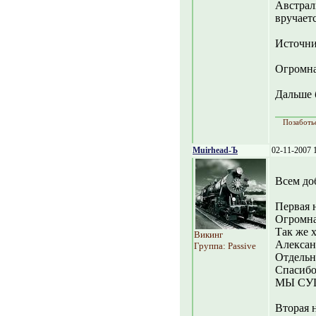
Австрал
вручает
Источни
Огромна
Дальше 
Позаботь
Muirhead-Ъ
02-11-2007 
Всем до
Первая 
Огромн
Так же 
Викинг
Алексан
Группа: Passive
Отдельн
Спасиб
МЫ СУЩ
Вторая н