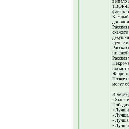
выпало 
ТВОРЧЕС
фантаст
Каждый 
дополни
Рассказ
скажете
девушки.
лучше и
Рассказ 
никакой
Рассказ
Некрома
посмотр
Жюри п
Позже п
могут о
В-четве
«Хьюго
Победит
• Лучши
• Лучшая
• Лучша
• Лучши