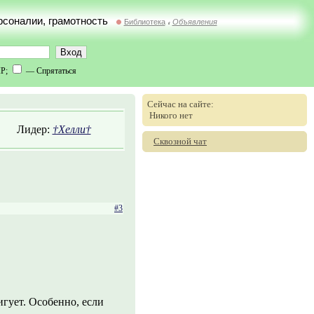
ерсоналии, грамотность
Библиотека
Объявления
//
IP;
— Спрятаться
Сейчас на сайте:
Никого нет
Лидер:
†Хелли†
Сквозной чат
#3
игует. Особенно, если