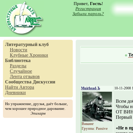
Привет,
Гость
!
Регистрация
Забыли пароль?
Литературный клуб
Новости
Т
Клубные Хроники
Библиотека
Разделы
Случайное
Лента отзывов
Сообщества
Дискуссии
Найти Автора
Muirhead-Ъ
10-11-2008 
Дневники
Всем до
Но упражнение, друзья, даёт больше,
Чтобы н
чем хорошее природное дарование.
ОТ ВИНТ
Эпихарм
Первый 
Викинг
«Не в п
Группа: Passive