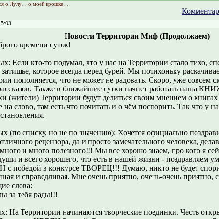
ся о Лулу… о моей крошке…
Комментар
15:03
Новости Территории Миф (Продолжаем)
брого времени суток!
ых: Если кто-то подумал, что у нас на Территории стало тихо, с
е затишье, которое всегда перед бурей. Мы потихоньку раскачива
рии пополняется, что не может не радовать. Скоро, уже совсем с
рассказов. Также в ближайшие сутки начнет работать наша К
ки (жители) Территории будут делиться своим мнением о книгах
 на слово, там есть что почитать и о чём поспорить. Так что у н
 становления.
ых (по списку, но не по значению): Хочется официально поздрав
отличного рецензора, да и просто замечательного человека, дела
много и много полезного!!! Мы все хорошо знаем, про кого я се
 души и всего хорошего, что есть в нашей жизни - поздравляем у
с победой в конкурсе ТВОРЕЦ!!! Думаю, никто не будет спорит
ная и справедливая. Мне очень приятно, очень-очень приятно, с
ие слова:
 за тебя рады!!!
их: На Территории начинаются творческие поединки. Честь откр