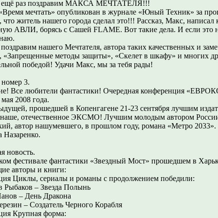
е ещё раз поздравим МАКСА МЕЧТАТЕЛЯ!!!
 «Время мечтать» опубликован в журнале «Юный Техник» за пр
 что житель нашего города сделал это!!! Рассказ, Макс, написал
ную АВЛИ, борясь с Сашей FLAME. Вот такие дела. И если это не
знаю.
 поздравим нашего Мечтателя, автора таких качественных и заме
, «Запрещенные методы защиты», «Скелет в шкафу» и многих дру
ельной победой! Удачи Макс, мы за тебя рады!
 номер 3.
е! Все любители фантастики! Очередная конференция «ЕВРОК
 мая 2008 года.
ыдущей, прошедшей в Копенгагене 21-23 сентября лучшим изда
 наше, отечественное ЭКСМО! Лучшим молодым автором Росси
кий, автор нашумевшего, в прошлом году, романа «Метро 2033».
 Назаренко.
я новость.
ком фестивале фантастики «Звездный Мост» прошедшем в Харьк
ие авторы и книги:
ия Циклы, сериалы и романы с продолжением победили:
в Рыбаков – Звезда Полынь
анов – День Дракона
ерезин – Создатель Черного Корабля
ия Крупная форма: