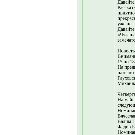
Давайт
Рассказ
приятно,
прекрас
уже не 
Давайте
«Чулан»
замечат
Новость
Внимани
15 по 18
На пред
названо
Глуховс
Михаила
Четверта
На майс
следующ
Номинац
Вячесла
Вадим П
Федор Б
Номинац