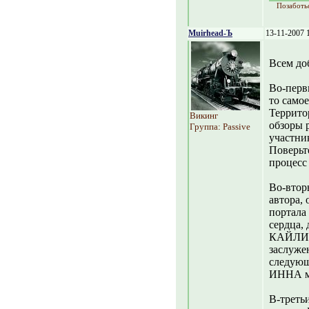
Позаботь
Muirhead-Ъ
13-11-2007 
Всем до
Во-перв
то само
Террито
Викинг
обзоры 
Группа: Passive
участни
Поверьте
процесс
Во-втор
автора, 
портала 
сердца,
КАЙЛИН 
заслужен
следующ
ИННА мы
В-треть