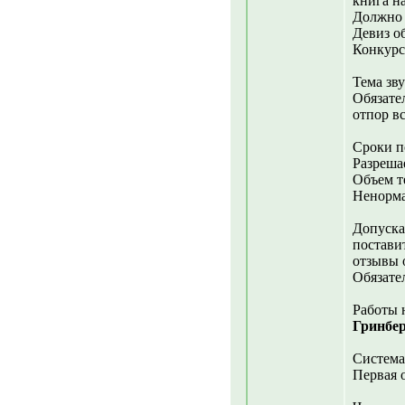
книга н
Должно 
Девиз о
Конкурс
Тема зв
Обязате
отпор в
Сроки п
Разрешае
Объем те
Ненормат
Допуска
постави
отзывы 
Обязате
Работы 
Гринбер
Система
Первая о