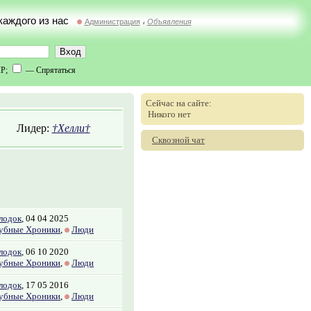
 каждого из нас
Администрация
Объявления
//
IP;
— Спрятаться
Сейчас на сайте:
Никого нет
Лидер:
†Хелли†
Сквозной чат
лодок
, 04 04 2025
убные Хроники
,
Люди
лодок
, 06 10 2020
убные Хроники
,
Люди
лодок
, 17 05 2016
убные Хроники
,
Люди