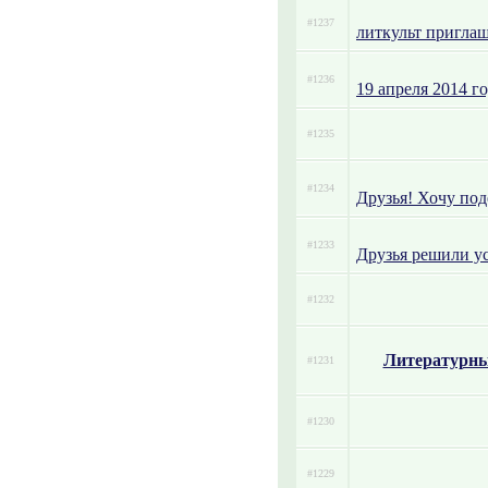
#1237
литкульт приглаш
#1236
19 апреля 2014 г
#1235
#1234
Друзья! Хочу под
#1233
Друзья решили ус
#1232
Литературны
#1231
#1230
#1229