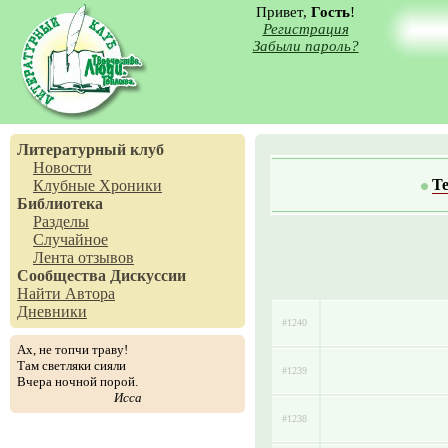
Привет,
Гость
!
Регистрация
Забыли пароль?
Литературный клуб
Новости
Т
Клубные Хроники
Библиотека
Разделы
Случайное
Лента отзывов
Сообщества
Дискуссии
Найти Автора
Дневники
#1240
Ах, не топчи траву!
Там светляки сияли
#1239
Вчера ночной порой.
Исса
#1238