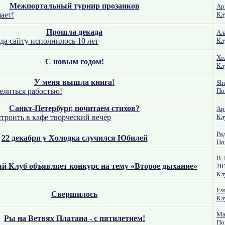
Межпортальный турнир прозаиков
Apr
ает!
Кл
Прошла декада
Ал
ода сайту исполнилось 10 лет
Кл
Хо
С новым годом!
Кл
У меня вышла книга!
Sh
елиться рабостью!
По
Санкт-Петербург, почитаем стихов?
Apr
троить в кафе творческий вечер
Кл
Ра
22 декабря у Холодка случился Юбилей
По
В.
й Клуб объявляет конкурс на тему «Второе дыхание»
20
Кл
Es
Свершилось
Кл
Ma
Ры на Ветвях Платана - с пятилетием!
По