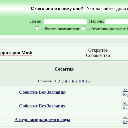
С чего оно и к чему оно?
- Уют на сайте - дело
Логин:
Пароль:
— Входить автоматически;
— Отключить проверку по 
Открытое
ерритория МиФ
Сообщество
События
Страницы:
1
2
3
4
5
6
7
8
9
>
»
Хо
Событие Без Заглавия
Кл
Хо
Событие Без Заглавия
Кл
Хо
А ведь возвращаемся сюда
Кл