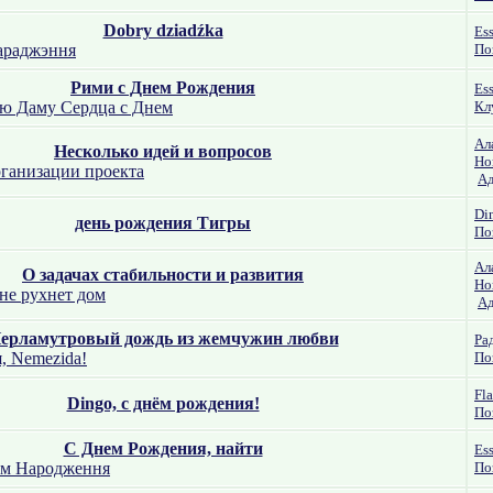
Dobry dziadźka
Es
араджэння
По
Рими с Днем Рождения
Es
ю Даму Сердца с Днем
Кл
Ал
Несколько идей и вопросов
Но
рганизации проекта
Ад
Di
день рождения Тигры
По
Ал
О задачах стабильности и развития
Но
не рухнет дом
Ад
ерламутровый дождь из жемчужин любви
Ра
, Nemezida!
По
Fl
Dingo, с днём рождения!
По
С Днем Рождения, найти
Es
ем Народження
По