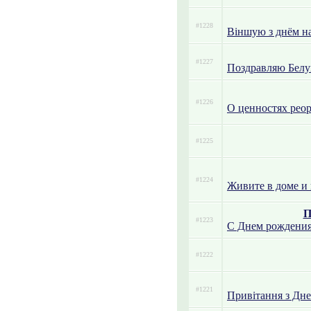
#1228
Віншую з днём н
#1227
Поздравляю Белу
#1226
О ценностях рео
#1225
#1224
Живите в доме и 
П
#1223
С Днем рождения
#1222
#1221
Привітання з Дн