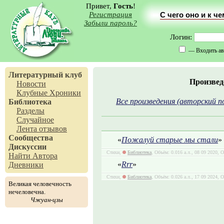
Привет,
Гость
!
Регистрация
С чего оно и к ч
Забыли пароль?
Логин:
— Входить ав
Литературный клуб
Произвед
Новости
Клубные Хроники
Все произведения (авторский п
Библиотека
Разделы
Случайное
Лента отзывов
Сообщества
«
Пожалуй старые мы стали
»
Дискуссии
Стихи,
Библиотека
, Объём: 0.016 а.л., 08 09 2020, 
Найти Автора
«
Rrr
»
Дневники
Стихи,
Библиотека
, Объём: 0.026 а.л., 17 09 2024, 
Великая человечность
нечеловечна.
Чжуан-цзы