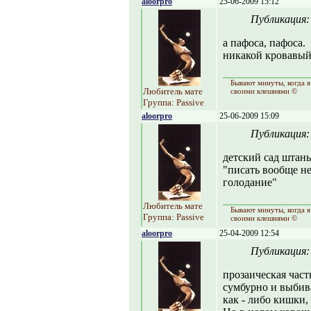
aloorpro
25-06-2009 15:12
Публикация
а пафоса, пафоса.
никакой кровавый
Бывают минуты, когда я
Любитель мате
своими клешнями ©
Группа: Passive
aloorpro
25-06-2009 15:09
Публикация
детский сад штаны
"писать вообще не
голодание"
Любитель мате
Бывают минуты, когда я
Группа: Passive
своими клешнями ©
aloorpro
25-04-2009 12:54
Публикация
прозаическая част
сумбурно и выбива
как - либо кишки,