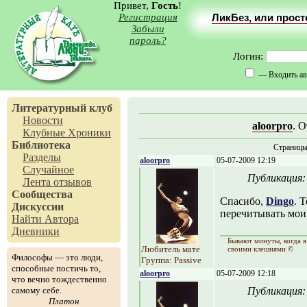
Привет,
Гость
!
Регистрация
ЛикБез, или прос
Забыли
пароль?
Логин:
— Входить ав
Литературный клуб
Новости
aloorpro
. 
Клубные Хроники
Библиотека
Страниц
Разделы
aloorpro
05-07-2009 12:19
Случайное
Публикация
Лента отзывов
Сообщества
Спасибо,
Dingo
. 
Дискуссии
перечитывать мои 
Найти Автора
Дневники
Бывают минуты, когда я
Любитель мате
своими клешнями ©
Философы — это люди,
Группа: Passive
способные постичь то,
aloorpro
05-07-2009 12:18
что вечно тождественно
самому себе.
Публикация
Платон