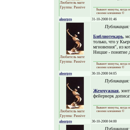
Любитель мате
Группа: Passive
Бывают минуты, когда я
своими клешнями ©
aloorpro
31-10-2008 01:46
Публикация
Библиотекарь
, м
только, что у Кье
мгновения", из ко
Ницше - понятие 
Любитель мате
Группа: Passive
Бывают минуты, когда я
своими клешнями ©
aloorpro
30-10-2008 04:05
Публикация
Жемчужная
, зон
фейерверк дописат
Бывают минуты, когда я
Любитель мате
своими клешнями ©
Группа: Passive
aloorpro
30-10-2008 04:00
Публикация