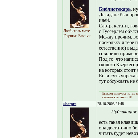
Библиотекарь
, н
Декаданс был про
идей.
Сартр, кстати, го
Любитель мате
с Гуссерлем объяс
Группа: Passive
Между прочим, вс
поскольку я тебе 
естественно) выда
говорили примерн
Под то, что написа
сколько Кьеркегор
на которых стоит 
Если суть упрека 
тут обсуждать не б
Бывают минуты, когда я
своими клешнями ©
aloorpro
28-10-2008 21:48
Публикация
есть такая клавиша
она достаточно бо
читать будет нево