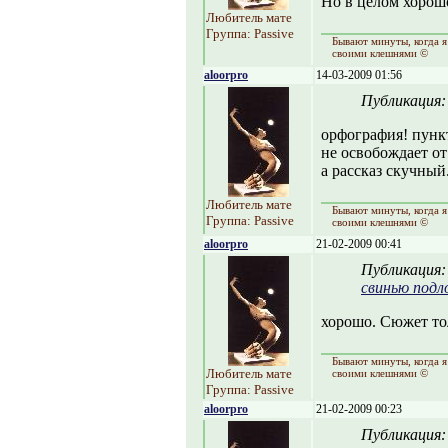
Но в целом хорошо
Любитель мате
Группа: Passive
Бывают минуты, когда я
своими клешнями ©
aloorpro
14-03-2009 01:56
Публикация
орфография! пункт
не освобождает от
а рассказ скучный
Любитель мате
Бывают минуты, когда я
Группа: Passive
своими клешнями ©
aloorpro
21-02-2009 00:41
Публикация
свинью под
хорошо. Сюжет то
Бывают минуты, когда я
Любитель мате
своими клешнями ©
Группа: Passive
aloorpro
21-02-2009 00:23
Публикация