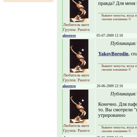
правда? Для меня 
Бывают минуты, когда я
своими клешнями ©
Любитель мате
Группа: Passive
aloorpro
05-07-2009 12:16
Публикация
YakovBorodin
, сп
Бывают минуты, когда я
своими клешнями ©
Любитель мате
Группа: Passive
aloorpro
26-06-2009 22:16
Публикация
Конечно. Для пафо
то. Вы смотрели "
утрированно
Любитель мате
Бывают минуты, когда я
Группа: Passive
своими клешнями ©