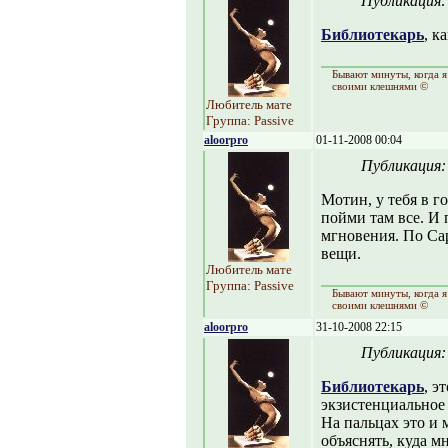
Публикация
Библиотекарь
, к
Бывают минуты, когда я
своими клешнями ©
Любитель мате
Группа: Passive
aloorpro
01-11-2008 00:04
Публикация
Мотин, у тебя в г
пойми там все. И 
мгновения. По Са
вещи.
Любитель мате
Группа: Passive
Бывают минуты, когда я
своими клешнями ©
aloorpro
31-10-2008 22:15
Публикация
Библиотекарь
, э
экзистенциальное
На пальцах это и 
объяснять, куда мн