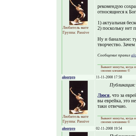
рекомендую сохра
относящиеся к Бог
1) актуальная бес
Любитель мате
2) поскольку нет 
Группа: Passive
Ну и банальное: т
творчество. Зачем
Сообщение правил
al
Бывают минуты, когда я
своими клешнями ©
aloorpro
11-11-2008 17:58
Публикация
Люся
, что за ев
вы еврейка, это не
таки отвечаю.
Любитель мате
Бывают минуты, когда я
Группа: Passive
своими клешнями ©
aloorpro
02-11-2008 19:54