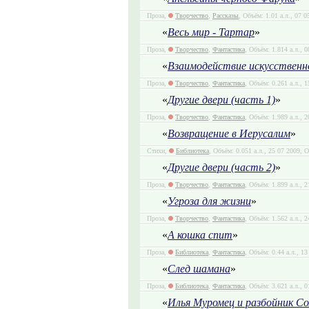
Проза,
Творчество
,
Рассказы
, Объём: 1.01 а.л., 07 
«
Весь мир - Тартар
»
Проза,
Творчество
,
Фантастика
, Объём: 1.814 а.л., 
«
Взаимодействие искусственн
Проза,
Творчество
,
Фантастика
, Объём: 0.261 а.л., 
«
Другие двери (часть 1)
»
Проза,
Творчество
,
Фантастика
, Объём: 1.989 а.л., 
«
Возвращение в Иерусалим
»
Стихи,
Библиотека
, Объём: 0.051 а.л., 25 07 2009, 
«
Другие двери (часть 2)
»
Проза,
Творчество
,
Фантастика
, Объём: 1.899 а.л., 
«
Угроза для жизни
»
Проза,
Творчество
,
Фантастика
, Объём: 1.562 а.л., 
«
А кошка спит
»
Проза,
Библиотека
,
Фантастика
, Объём: 0.44 а.л., 1
«
След шамана
»
Проза,
Библиотека
,
Фантастика
, Объём: 3.621 а.л., 
«
Илья Муромец и разбойник Со