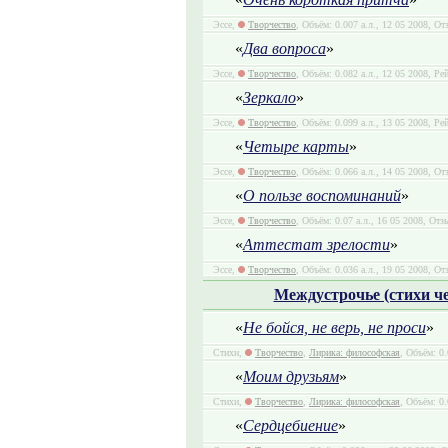
Эссе,
Творчество
, Объём: 0.007 а.л., 12 05 2008, От
«
Два вопроса
»
Эссе,
Творчество
, Объём: 0.082 а.л., 12 05 2008, Ре
«
Зеркало
»
Эссе,
Творчество
, Объём: 0.099 а.л., 13 05 2008, Ре
«
Четыре карты
»
Эссе,
Творчество
, Объём: 0.066 а.л., 14 05 2008, От
«
О пользе воспоминаний
»
Эссе,
Творчество
, Объём: 0.07 а.л., 16 05 2008, Отз
«
Аттестат зрелости
»
Эссе,
Творчество
, Объём: 0.036 а.л., 19 05 2008, От
Междустрочье (стихи ч
«
Не бойся, не верь, не проси
»
Стихи,
Творчество
,
Лирика: философская
, Объём: 0.
«
Моим друзьям
»
Стихи,
Творчество
,
Лирика: философская
, Объём: 0.
«
Сердцебиение
»