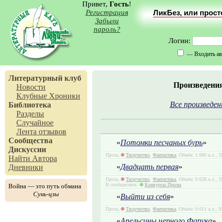
Привет,
Гость
!
Регистрация
ЛикБез, или прос
Забыли
пароль?
Логин:
— Входить ав
Литературный клуб
Произведени
Новости
Клубные Хроники
Все произведен
Библиотека
Разделы
Случайное
Лента отзывов
Сообщества
«
Потомки песчаных бурь
»
Дискуссии
Проза,
Творчество
,
Фантастика
, Объём: 1.686 а.л., 
Найти Автора
«
Двадцать первая
»
Дневники
Проза,
Творчество
,
Фантастика
, Объём: 0.628 а.л., 
В сообществах:
Конкурсы Прозы
Война — это путь обмана
Сунь-цзы
«
Выйти из себя
»
Проза,
Творчество
,
Фантастика
, Объём: 0.611 а.л., 
«
Апельсины черного Фарука
»