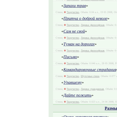
«
Запахи трав
»
Стихи,
Творчество
, Объём: 0.04 а.л., 19 05 2008, О
«
Притча о доброй неволе
»
Стихи,
Творчество
,
Лирика: философская
, Объём: 0.
«
Сам не свой
»
Стихи,
Творчество
,
Лирика: философская
, Объём: 0.
«
Туман на дорогах
»
Стихи,
Творчество
,
Лирика: философская
, Объём: 0.
«
Письмо
»
Стихи,
Творчество
, Объём: 0.046 а.л., 28 05 2008, Р
«
Командировочные страдания
Стихи,
Творчество
,
Шуточные стихи
, Объём: 0.077 
«
Упавшему
»
Стихи,
Творчество
,
Лирика: гражданская
, Объём: 0.
«
Дайте пожить
»
Стихи,
Творчество
, Объём: 0.023 а.л., 24 06 2008, 
Размы
«
Очень короткая притча
»