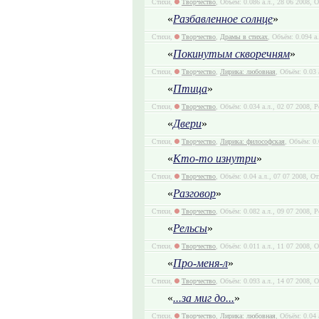
Стихи,
Творчество
, Объём: 0.086 а.л., 28 06 2008, 
«
Разбавленное солнце
»
Стихи,
Творчество
,
Драмы в стихах
, Объём: 0.094 а
«
Покинутым скворечням
»
Стихи,
Творчество
,
Лирика: любовная
, Объём: 0.03 
«
Птица
»
Стихи,
Творчество
, Объём: 0.034 а.л., 02 07 2008, Р
«
Двери
»
Стихи,
Творчество
,
Лирика: философская
, Объём: 0.
«
Кто-то изнутри
»
Стихи,
Творчество
, Объём: 0.04 а.л., 07 07 2008, О
«
Разговор
»
Стихи,
Творчество
, Объём: 0.082 а.л., 09 07 2008, Р
«
Рельсы
»
Стихи,
Творчество
, Объём: 0.011 а.л., 11 07 2008, 
«
Про-меня-л
»
Стихи,
Творчество
, Объём: 0.093 а.л., 14 07 2008, 
«
...за миг до...
»
Стихи,
Творчество
,
Лирика: любовная
, Объём: 0.04 