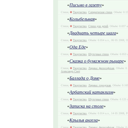
«
Письмо в газету
»
Стихи,
Творчество
,
Сатирические стихи
, Объём: 0.15
«
Колыбельная
»
Стихи,
Творчество
,
Стихи для детей
, Объём: 0.037 а
«
Двадцать четыре шага
»
Стихи,
Творчество
, Объём: 0.054 а.л., 06 05 2008, 
«
Ода Еде
»
Стихи,
Творчество
,
Шуточные стихи
, Объём: 0.053 
«
Сказка о бумажном рыцаре
»
Стихи,
Творчество
,
Лирика: философская
, Объём: 0.
Александр Свет
«
Баллада о Доме
»
Стихи,
Творчество
,
Лирика: городская
, Объём: 0.16
«
Арбатский катаклизм
»
Стихи,
Творчество
,
Шуточные стихи
, Объём: 0.125 
«
Записка на столе
»
Стихи,
Творчество
, Объём: 0.014 а.л., 14 05 2008, Р
«
Крылья ангела
»
Стихи,
Творчество
,
Лирика: философская
, Объём: 0.