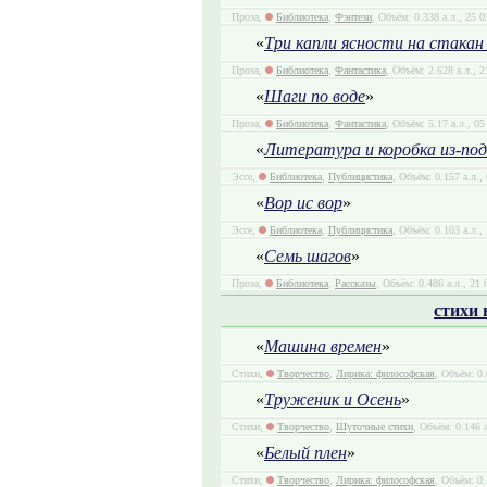
Проза,
Библиотека
,
Фэнтези
, Объём: 0.338 а.л., 25 
«
Три капли ясности на стакан
Проза,
Библиотека
,
Фантастика
, Объём: 2.628 а.л., 
«
Шаги по воде
»
Проза,
Библиотека
,
Фантастика
, Объём: 5.17 а.л., 0
«
Литература и коробка из-по
Эссе,
Библиотека
,
Публицистика
, Объём: 0.157 а.л.,
«
Вор ис вор
»
Эссе,
Библиотека
,
Публицистика
, Объём: 0.103 а.л.,
«
Семь шагов
»
Проза,
Библиотека
,
Рассказы
, Объём: 0.486 а.л., 21 
стихи 
«
Машина времен
»
Стихи,
Творчество
,
Лирика: философская
, Объём: 0.
«
Труженик и Осень
»
Стихи,
Творчество
,
Шуточные стихи
, Объём: 0.146 а
«
Белый плен
»
Стихи,
Творчество
,
Лирика: философская
, Объём: 0.