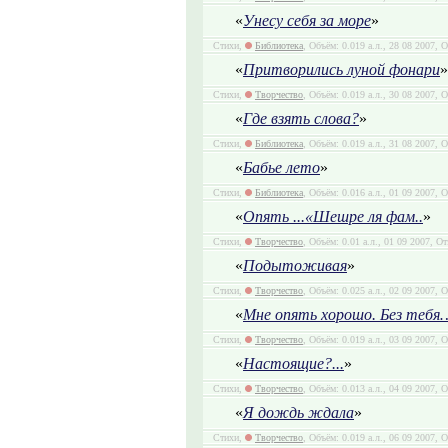
«
Унесу себя за море
»
Стихи,
Библиотека
, Объём: 0.019 а.л., 28 08 2007, 
«
Притворились луной фонари
»
Стихи,
Творчество
, Объём: 0.019 а.л., 30 08 2007, 
«
Где взять слова?
»
Стихи,
Библиотека
, Объём: 0.019 а.л., 31 08 2007, 
«
Бабье лето
»
Стихи,
Библиотека
, Объём: 0.016 а.л., 01 09 2007, 
«
Опять ...«Шешре ля фам..
»
Стихи,
Творчество
, Объём: 0.01 а.л., 01 09 2007, О
«
Подытоживая
»
Стихи,
Творчество
, Объём: 0.025 а.л., 02 09 2007, 
«
Мне опять хорошо. Без тебя
Стихи,
Творчество
, Объём: 0.019 а.л., 03 09 2007, 
«
Настоящие?...
»
Стихи,
Творчество
, Объём: 0.013 а.л., 04 09 2007, 
«
Я дождь ждала
»
Стихи,
Творчество
, Объём: 0.019 а.л., 06 09 2007, 