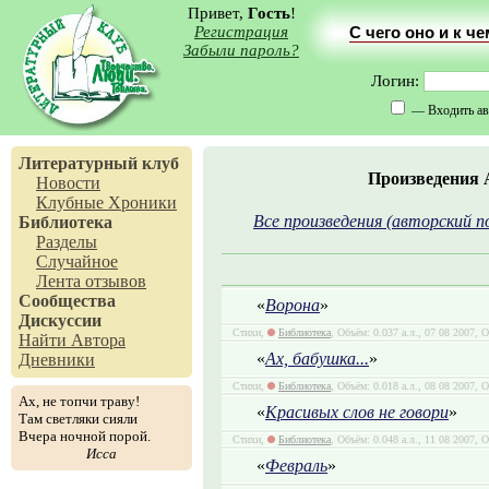
Привет,
Гость
!
Регистрация
С чего оно и к ч
Забыли пароль?
Логин:
— Входить ав
Литературный клуб
Произведения 
Новости
Клубные Хроники
Все произведения (авторский п
Библиотека
Разделы
Случайное
Лента отзывов
Сообщества
«
Ворона
»
Дискуссии
Стихи,
Библиотека
, Объём: 0.037 а.л., 07 08 2007, 
Найти Автора
«
Ах, бабушка...
»
Дневники
Стихи,
Библиотека
, Объём: 0.018 а.л., 08 08 2007, 
Ах, не топчи траву!
«
Красивых слов не говори
»
Там светляки сияли
Вчера ночной порой.
Стихи,
Библиотека
, Объём: 0.048 а.л., 11 08 2007, 
Исса
«
Февраль
»