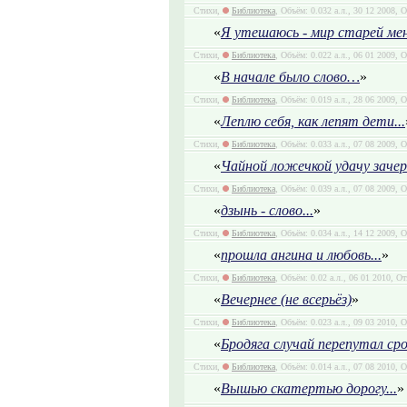
Стихи,
Библиотека
, Объём: 0.032 а.л., 30 12 2008, 
«
Я утешаюсь - мир старей ме
Стихи,
Библиотека
, Объём: 0.022 а.л., 06 01 2009, 
«
В начале было слово…
»
Стихи,
Библиотека
, Объём: 0.019 а.л., 28 06 2009, 
«
Леплю себя, как лепят дети...
Стихи,
Библиотека
, Объём: 0.033 а.л., 07 08 2009, 
«
Чайной ложечкой удачу зачерп
Стихи,
Библиотека
, Объём: 0.039 а.л., 07 08 2009, 
«
дзынь - слово...
»
Стихи,
Библиотека
, Объём: 0.034 а.л., 14 12 2009, 
«
прошла ангина и любовь...
»
Стихи,
Библиотека
, Объём: 0.02 а.л., 06 01 2010, О
«
Вечернее (не всерьёз)
»
Стихи,
Библиотека
, Объём: 0.023 а.л., 09 03 2010, 
«
Бродяга случай перепутал срок
Стихи,
Библиотека
, Объём: 0.014 а.л., 07 08 2010, 
«
Вышью скатертью дорогу...
»