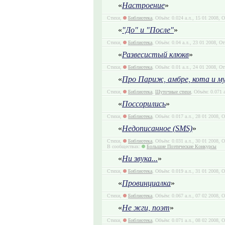
«
Настроение
»
Стихи,
Библиотека
, Объём: 0.024 а.л., 15 01 2008, 
«
"До" и "После"
»
Стихи,
Библиотека
, Объём: 0.04 а.л., 23 01 2008, О
«
Развесистый клюкв
»
Стихи,
Библиотека
, Объём: 0.01 а.л., 24 01 2008, О
«
Про Париж, амбре, кота и му
Стихи,
Библиотека
,
Шуточные стихи
, Объём: 0.071 
«
Поссорились
»
Стихи,
Библиотека
, Объём: 0.017 а.л., 28 01 2008, 
«
Недописанное (SMS)
»
Стихи,
Библиотека
, Объём: 0.031 а.л., 30 01 2008, 
В сообществах:
Большие Поэтические Конкурсы
«
Ни звука...
»
Стихи,
Библиотека
, Объём: 0.019 а.л., 31 01 2008, 
«
Провинциалка
»
Стихи,
Библиотека
, Объём: 0.067 а.л., 07 02 2008, 
«
Не жги, поэт
»
Стихи,
Библиотека
, Объём: 0.071 а.л., 08 02 2008, 