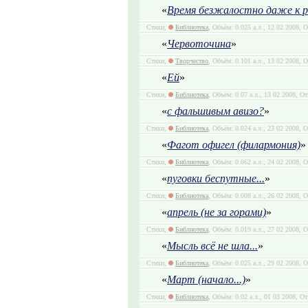
«
Время безжалостно даже к 
Стихи,
Библиотека
, Объём: 0.025 а.л., 12 02 2008, 
«
Червоточина
»
Стихи,
Творчество
, Объём: 0.101 а.л., 13 02 2008, 
«
Ей
»
Стихи,
Библиотека
, Объём: 0.07 а.л., 13 02 2008, О
«
с фальшивым авизо?
»
Стихи,
Библиотека
, Объём: 0.024 а.л., 23 02 2008, 
«
Фагот офигел (филармония)
»
Стихи,
Библиотека
, Объём: 0.062 а.л., 24 02 2008, 
«
пуговки беспутные...
»
Стихи,
Библиотека
, Объём: 0.008 а.л., 26 02 2008, 
«
апрель (не за горами)
»
Стихи,
Библиотека
, Объём: 0.019 а.л., 27 02 2008, 
«
Мысль всё не шла...
»
Стихи,
Библиотека
, Объём: 0.025 а.л., 29 02 2008, 
«
Март (начало...)
»
Стихи,
Библиотека
, Объём: 0.02 а.л., 01 03 2008, О