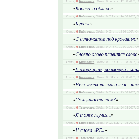
Стихи,
Библиотека
, Объём: 0.048 а.л., 12 08 2007, 
«
Кочевали облака
»
Стихи,
Библиотека
, Объём: 0.027 а.л., 14 08 2007, 
«
Кураж
»
Стихи,
Библиотека
, Объём: 0.03 а.л., 16 08 2007, О
«
С автоматом под кроватью
»
Стихи,
Библиотека
, Объём: 0.04 а.л., 18 08 2007, О
«
Словно олово плавится слово
Стихи,
Библиотека
, Объём: 0.013 а.л., 21 08 2007, 
«
В плацкарте, воняющей потом
Стихи,
Библиотека
, Объём: 0.031 а.л., 23 08 2007, 
«
Нет увлекательней игры, че
Стихи,
Библиотека
, Объём: 0.024 а.л., 23 08 2007, 
«
Созвучность тем?
»
Стихи,
Творчество
, Объём: 0.019 а.л., 26 08 2007, 
«
Я тоже лгунья...
»
Стихи,
Библиотека
, Объём: 0.025 а.л., 27 08 2007, 
«
И снова «RE»
»
Стихи,
Творчество
, Объём: 0.013 а.л., 28 08 2007, 