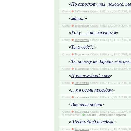
«
По гороскопу ты, похоже, р
Стихи,
Библиотека
, Объём: 0.031 а.л., 08 09 2007, 
«
моно...
»
Стихи,
Творчество
, Объём: 0.013 а.л., 09 09 2007, 
«
Хочу ... лишь казаться
»
Стихи,
Творчество
, Объём: 0.013 а.л., 11 09 2007, 
«
Ты о себе?..
»
Стихи,
Творчество
, Объём: 0.028 а.л., 12 09 2007, 
«
Ты почему не даришь мне цв
Стихи,
Творчество
, Объём: 0.036 а.л., 13 09 2007, 
«
Прошлогодний снег
»
Стихи,
Библиотека
, Объём: 0.022 а.л., 23 10 2007, 
«
... я в осени проездом
»
Стихи,
Библиотека
, Объём: 0.024 а.л., 29 10 2007, 
«
Вне-внятности
»
Стихи,
Библиотека
, Объём: 0.023 а.л., 01 11 2007, 
В сообществах:
Большие Поэтические Конкурсы
«
Шесть дней в неделю
»
Стихи,
Творчество
, Объём: 0.036 а.л., 16 11 2007, 