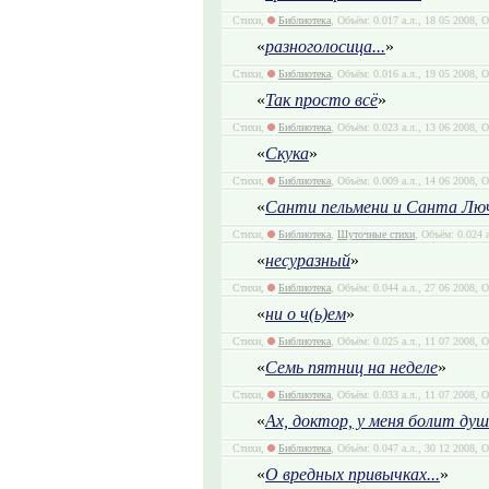
Стихи,
Библиотека
, Объём: 0.017 а.л., 18 05 2008, 
«
разноголосица...
»
Стихи,
Библиотека
, Объём: 0.016 а.л., 19 05 2008, 
«
Так просто всё
»
Стихи,
Библиотека
, Объём: 0.023 а.л., 13 06 2008, 
«
Скука
»
Стихи,
Библиотека
, Объём: 0.009 а.л., 14 06 2008, 
«
Санти пельмени и Санта Лю
Стихи,
Библиотека
,
Шуточные стихи
, Объём: 0.024 
«
несуразный
»
Стихи,
Библиотека
, Объём: 0.044 а.л., 27 06 2008, 
«
ни о ч(ь)ем
»
Стихи,
Библиотека
, Объём: 0.025 а.л., 11 07 2008, 
«
Семь пятниц на неделе
»
Стихи,
Библиотека
, Объём: 0.033 а.л., 11 07 2008, 
«
Ах, доктор, у меня болит душа
Стихи,
Библиотека
, Объём: 0.047 а.л., 30 12 2008, 
«
О вредных привычках...
»