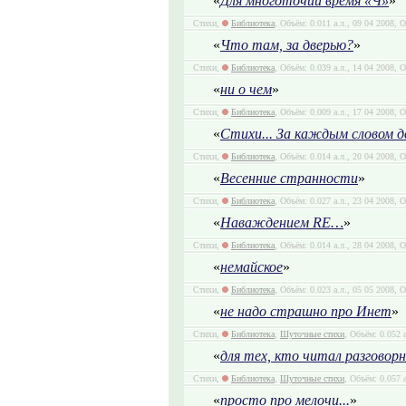
«
Для многоточий время «Ч»
»
Стихи,
Библиотека
, Объём: 0.011 а.л., 09 04 2008, 
«
Что там, за дверью?
»
Стихи,
Библиотека
, Объём: 0.039 а.л., 14 04 2008, 
«
ни о чем
»
Стихи,
Библиотека
, Объём: 0.009 а.л., 17 04 2008, 
«
Стихи... За каждым словом д
Стихи,
Библиотека
, Объём: 0.014 а.л., 20 04 2008, 
«
Весенние странности
»
Стихи,
Библиотека
, Объём: 0.027 а.л., 23 04 2008, 
«
Наваждением RE…
»
Стихи,
Библиотека
, Объём: 0.014 а.л., 28 04 2008, 
«
немайское
»
Стихи,
Библиотека
, Объём: 0.023 а.л., 05 05 2008,
«
не надо страшно про Инет
»
Стихи,
Библиотека
,
Шуточные стихи
, Объём: 0.052 
«
для тех, кто читал разговорн
Стихи,
Библиотека
,
Шуточные стихи
, Объём: 0.057 
«
просто про мелочи...
»