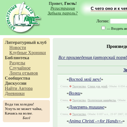
Привет,
Гость
!
Регистрация
С чего оно и к ч
Забыли пароль?
Логин:
— Входить ав
Литературный клуб
Произвед
Новости
Клубные Хроники
Все произведения (авторский поряд
Библиотека
Разделы
Случайное
З
Лента отзывов
Сообщества
«
Воспой мой меч!
»
Дискуссии
Стихи,
Творчество
,
Стихи для детей
, Объём: 0.034 а
Найти Автора
«
Волки
»
Дневники
Стихи,
Творчество
,
Поэтические манифесты
, Объём: 
Вода так холодна!
«
Доверять тишине
»
Уснуть не может чайка,
Качаясь на волне.
Стихи,
Творчество
, Объём: 0.037 а.л., 23 07 2007,
Басё
«
Anima Christi -=for Hands=-
»