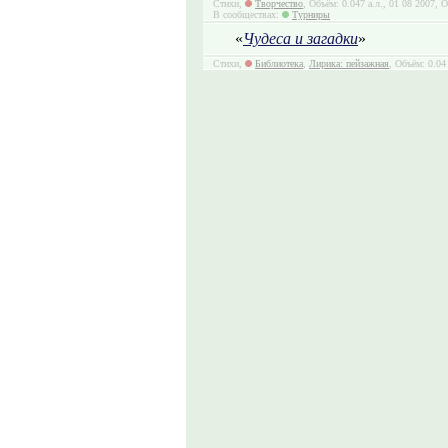
Стихи,
Творчество
, Объём: 0.047 а.л., 01 08 2007, 
В сообществах:
Турниры
«
Чудеса и загадки
»
Стихи,
Библиотека
,
Лирика: пейзажная
, Объём: 0.04